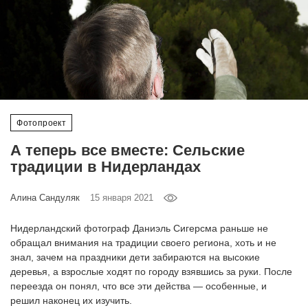
‘21
Фотопроект
Репортаж
Партнерский
Фотопроект
материал
А теперь все вместе: Сельские
традиции в Нидерландах
О
птичке
Алина Сандуляк
15 января 2021
Рекламодателям
Нидерландский фотограф Даниэль Сигерсма раньше не
обращал внимания на традиции своего региона, хоть и не
знал, зачем на праздники дети забираются на высокие
деревья, а взрослые ходят по городу взявшись за руки. После
переезда он понял, что все эти действа — особенные, и
решил наконец их изучить.