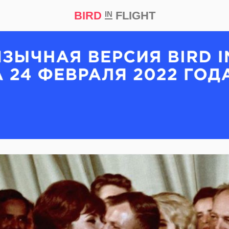
BIRD
FLIGHT
IN
кт
Репортаж