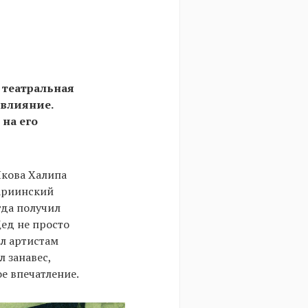
 театральная
 влияние.
 на его
 Якова Халипа
Мариинский
гда получил
Дед не просто
ал артистам
 занавес,
е впечатление.