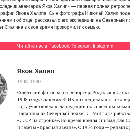
следник авангарда Яков Халип»
— первая полная ретроспе
графии Якова Халипа. Сын фотографа Николай Халип подели
аниями об отце, рассказал о его экспедиции на Северный п
рет Сталина в свое время прокормил их семью.
Читайте нас в
Facebook
,
Telegram
,
Instagram
Яков Халип
1908–1980
Советский фотограф и репортер. Родился в Санкт
1908 году. Окончил ВГИК по специальности «опер
году участвовал в экспедиции по спасению кома
Папанина на Северный полюс. С 1938 года работа
«СССР на стройке». Во время войны снимал для
и газеты «Красная звезда». С 1954 года — редакт