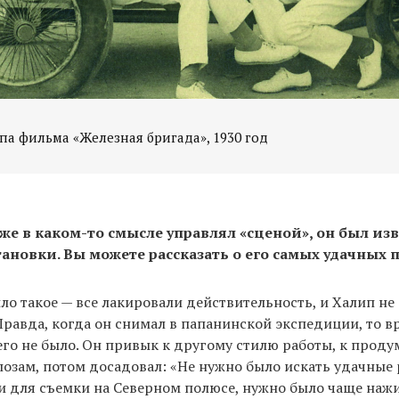
па фильма «Железная бригада», 1930 год
же в каком-то смысле управлял «сценой», он был из
ановки. Вы можете рассказать о его самых удачных 
ло такое — все лакировали действительность, и Халип не
равда, когда он снимал в папанинской экспедиции, то в
его не было. Он привык к другому стилю работы, к прод
озам, потом досадовал: «Не нужно было искать удачные 
и для съемки на Северном полюсе, нужно было чаще наж