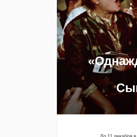
«Однаж
Сын
До 11 декабря 