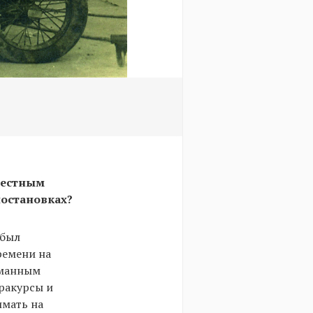
вестным
постановках?
 был
ремени на
уманным
ракурсы и
имать на