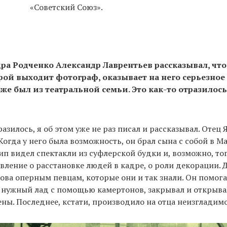
«Советский Союз».
ра Родченко Александр Лаврентьев рассказывал, что
орой выходит фотограф, оказывает на него серьезное
же был из театральной семьи. Это как-то отразилось
разилось, я об этом уже не раз писал и рассказывал. Отец
Когда у него была возможность, он брал сына с собой в 
лип видел спектакли из суфлерской будки и, возможно, то
вление о расстановке людей в кадре, о роли декорации. 
ова оперным певцам, которые они и так знали. Он помог
 нужный лад с помощью камертонов, закрывал и открывал
ены. Последнее, кстати, производило на отца неизгладимо