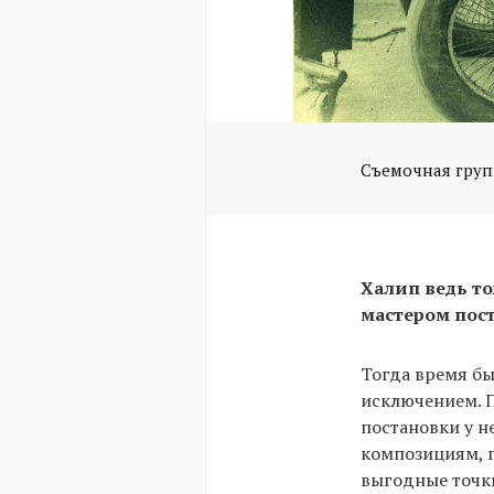
Съемочная груп
Халип ведь то
мастером пост
Тогда время бы
исключением. П
постановки у н
композициям, п
выгодные точк