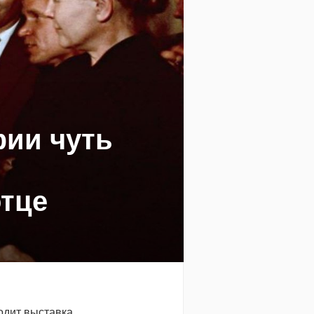
ии чуть
отце
одит выставка