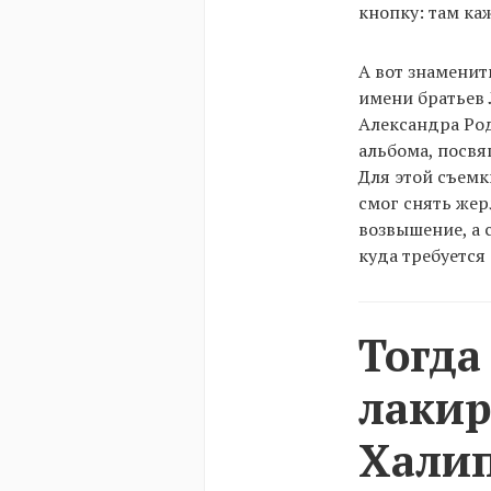
кнопку: там ка
А вот знаменит
имени братьев 
Александра Род
альбома, посвя
Для этой съемк
смог снять жер
возвышение, а 
куда требуется
Тогда
лакир
Халип