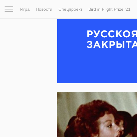
Игра
Новости
Спецпроект
Bird in Flight Prize ‘21
Вдохновение
Почему это шедевр
Мир
Фотопрое