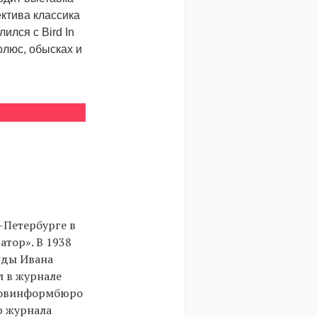
ктива классика
лся с Bird In
олюс, обысках и
-Петербурге в
атор». В 1938
нды Ивана
л в журнале
 Совинформбюро
ор журнала