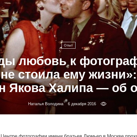
Опыт
ды любовь к фотограф
не стоила ему жизни»:
 Якова Халипа — об 
Наталья Володина
6 декабря 2016
в Центре фотографии имени братьев Люмьер в Москве прох