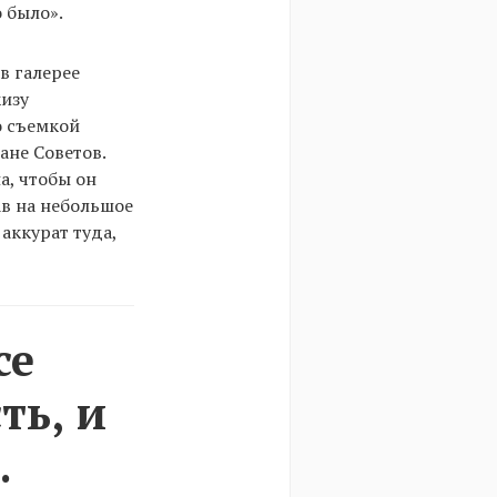
 было».
в галерее
кизу
о съемкой
ане Советов.
а, чтобы он
ав на небольшое
аккурат туда,
се
ть, и
.