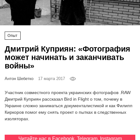
‘21
Фотопроект
Опыт
Репортаж
Дмитрий Куприян: «Фотография
Партнерский
может начинать и заканчивать
материал
войны»
О
Антон Шебетко
17 марта 2017
птичке
Участник совместного проекта украинских фотографов .RAW
Рекламодателям
Дмитрий Куприян рассказал Bird in Flight о том, почему в
Украине сложно заниматься документалистикой и как Филипп
Киркоров помог ему снять проект о пытках в следственных
изоляторах.
Читайте нас в
Facebook
,
Telegram
,
Instagram