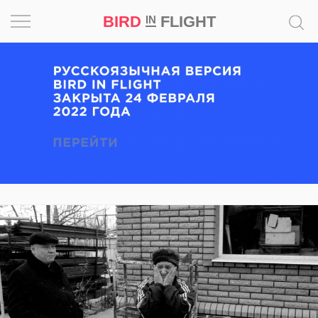
BIRD
FLIGHT
IN
Вдохновение
Почему
это
шедевр
Мир
Игра
Новости
Bird
in
Flight
Prize