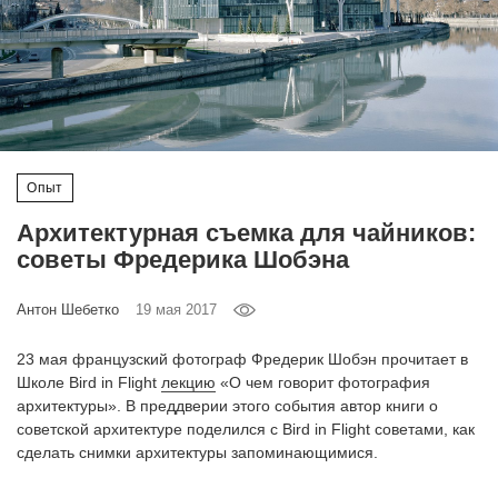
‘21
Фотопроект
Репортаж
Опыт
Партнерский
материал
Архитектурная съемка для чайников:
советы Фредерика Шобэна
О
птичке
Антон Шебетко
19 мая 2017
Рекламодателям
23 мая французский фотограф Фредерик Шобэн прочитает в
Школе Bird in Flight
лекцию
«О чем говорит фотография
архитектуры». В преддверии этого события автор книги о
советской архитектуре поделился с Bird in Flight советами, как
сделать снимки архитектуры запоминающимися.