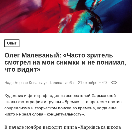
‘21
Фотопроект
Репортаж
Опыт
Партнерский
Олег Малеваный: «Часто зритель
материал
смотрел на мои снимки и не понимал,
что видит»
О
птичке
Надя Бернар-Ковальчук, Галина Глеба
21 октября 2020
Рекламодателям
Художник и фотограф, один из основателей Харьковской
школы фотографии и группы «Время» — о протесте против
соцреализма и творческом поиске во времена, когда еще
никто не знал слова «концептуальность».
В начале ноября выходит книга «Харківська школа