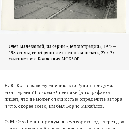
Олег Малеваный, из серии «Демонстрации», 1978—
1985 годы, серебряно-желатиновая печать, 27 х 27
Н. Б.-К.:
По вашему мнению, это Рупин придумал
этот термин? В своем «Дневнике фотографа» он
пишет, что не может с точностью определить автора
и что, скорее всего, им был Борис Михайлов.
О. М.:
Это Рупин придумал эту теорию года через два
— два с половиной после основания группы, когда