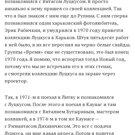
познакомился с Витасом Луцкусом. Я просто
нахально к нему пришел со своей коллекцией. Так
что я был знаком с ним еще до Рупина. С ним сперва
познакомился один харьковский фотолюбитель,
Эрик Рабичкин, и умудрился в 1970 году привезти
коллекцию Луцкуса в Харьков. Штук пятьдесят работ
в ней было, я их все переснял на черно-белые слайды.
Группы «Время» еще не существовало, это был конец
1970 года. Я помню, что испортил тогда Новый год,
потому что мы не встречали его в этих стенах,
а смотрели коллекцию Луцкуса на экране через
проектор.
Так, в 1971-м я поехал в Литву и познакомился
с Луцкусом. После этого я поехал в Каунас и там
познакомился с Виталием Бутыриным, мастером
коллажей, а в 1974-м в том же Каунасе —
с Римантасом Дихавичюсом. Это все с подачи
Луцкуса, он мне давал адреса. Потом я полетел