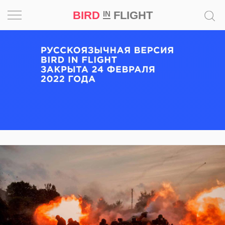
BIRD
FLIGHT
IN
Вдохновение
Почему
это
шедевр
Мир
Игра
Новости
Bird
in
Flight
Prize