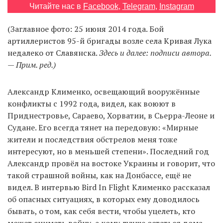
Читайте нас в
Facebook
,
Telegram
,
Instagram
(Заглавное фото: 25 июня 2014 года. Бой
EN
UA
артиллеристов 95-й бригады возле села Кривая Лука
недалеко от Славянска.
Здесь и далее: подписи автора.
— Прим. ред.)
Александр Клименко, освещающий вооружённые
конфликты с 1992 года, видел, как воюют в
Приднестровье, Сараево, Хорватии, в Сьерра-Леоне и
Судане. Его всегда тянет на передовую: «Мирные
жители и последствия обстрелов меня тоже
интересуют, но в меньшей степени». Последний год
Александр провёл на востоке Украины и говорит, что
такой страшной войны, как на Донбассе, ещё не
видел. В интервью Bird In Flight Клименко рассказал
об опасных ситуациях, в которых ему доводилось
бывать, о том, как себя вести, чтобы уцелеть, кто