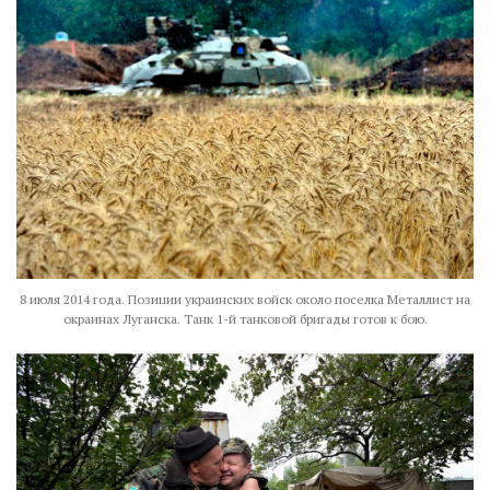
8 июля 2014 года. Позиции украинских войск около поселка Металлист на
окраинах Луганска. Танк 1-й танковой бригады готов к бою.