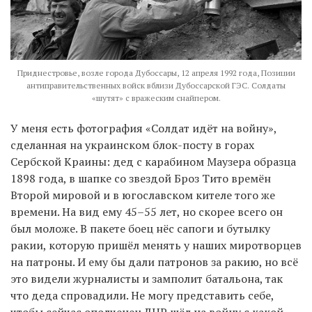
Приднестровье, возле города Дубоссары, 12 апреля 1992 года, Позиции
антиправительственных войск вблизи Дубоссарской ГЭС. Солдаты
«шутят» с вражеским снайпером.
У меня есть фотография «Солдат идёт на войну»,
сделанная на украинском блок-посту в горах
Сербской Краины: дед с карабином Маузера образца
1898 года, в шапке со звездой Броз Тито времён
Второй мировой и в югославском кителе того же
времени. На вид ему 45–55 лет, но скорее всего он
был моложе. В пакете боец нёс сапоги и бутылку
ракии, которую пришёл менять у наших миротворцев
на патроны. И ему бы дали патронов за ракию, но всё
это видели журналисты и замполит батальона, так
что деда спровадили. Не могу представить себе,
чтобы сейчас ополченец ДНР шёл на войну с какой-