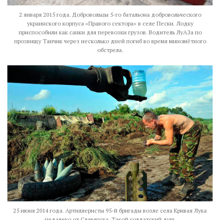
2 января 2015 года. Добровольцы 5-го батальона добровольческого
украинского корпуса «Правого сектора» в селе Пески. Лодку
приспособили как санки для перевозки грузов. Водитель ЛуАЗа по
прозвищу Танчик через несколько дней погиб во время миномётного
обстрела.
25 июня 2014 года. Артиллеристы 95-й бригады возле села Кривая Лука
недалеко от Славянска. Такой солдатский душ.