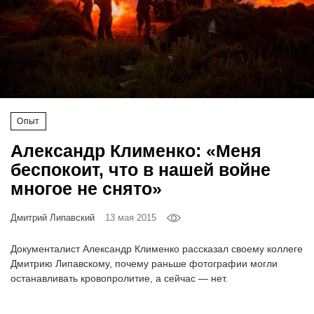
‘21
Фотопроект
Репортаж
Партнерский
Опыт
материал
Александр Клименко: «Меня
беспокоит, что в нашей войне
О
многое не снято»
птичке
Дмитрий Липавский
13 мая 2015
Рекламодателям
Документалист Александр Клименко рассказал своему коллеге
Дмитрию Липавскому, почему раньше фотографии могли
останавливать кровопролитие, а сейчас — нет.