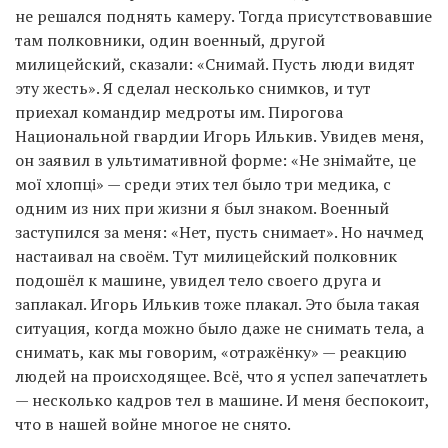
не решался поднять камеру. Тогда присутствовавшие
там полковники, один военный, другой
милицейский, сказали: «Снимай. Пусть люди видят
эту жесть». Я сделал несколько снимков, и тут
приехал командир медроты им. Пирогова
Национальной гвардии Игорь Илькив. Увидев меня,
он заявил в ультимативной форме: «Не знімайте, це
мої хлопці» — среди этих тел было три медика, с
одним из них при жизни я был знаком. Военный
заступился за меня: «Нет, пусть снимает». Но начмед
настаивал на своём. Тут милицейский полковник
подошёл к машине, увидел тело своего друга и
заплакал. Игорь Илькив тоже плакал. Это была такая
ситуация, когда можно было даже не снимать тела, а
снимать, как мы говорим, «отражёнку» — реакцию
людей на происходящее. Всё, что я успел запечатлеть
— несколько кадров тел в машине. И меня беспокоит,
что в нашей войне многое не снято.