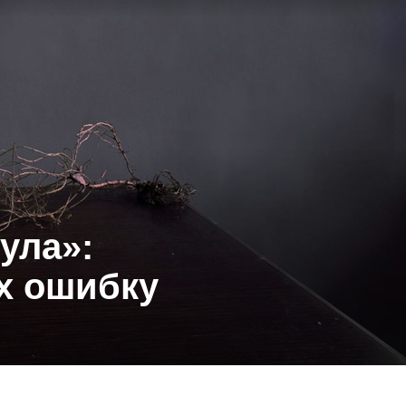
ула»:
х ошибку