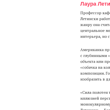
Лаура Лет
Профессор каф
Летински работ
жанру она счит
центральное ме
интерьера, но 
Американка при
с глубинными «
объекта или пр
«собачка на ко
композиции. Го
изобразить в д
«Сила полотен 
иллюзией перс
монокулярному