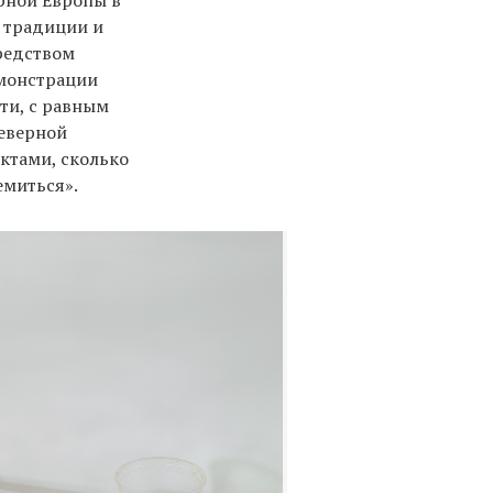
рной Европы в
м традиции и
редством
емонстрации
сти, с равным
Северной
ктами, сколько
емиться».