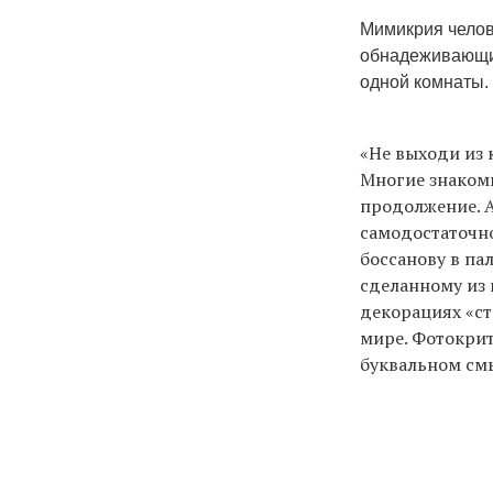
Мимикрия челов
обнадеживающих
одной комнаты.
«Не выходи из 
Многие знакомы
продолжение. А
самодостаточно
боссанову в пал
сделанному из 
декорациях «ст
мире. Фотокрит
буквальном см