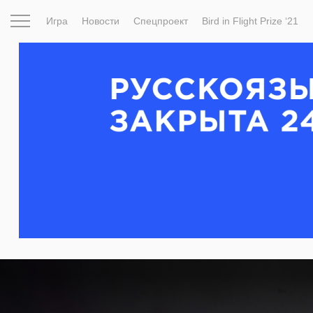
Игра
Новости
Спецпроект
Bird in Flight Prize ‘21
Вдохновение
Почему это шедевр
Мир
Фотопрое