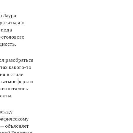
ф Лаура
ратиться к
риода
-столового
щность.
ся разобраться
тах какого-то
ия в стиле
ию атмосферы и
ики пытались
екты.
 между
рафическому
 — объясняет