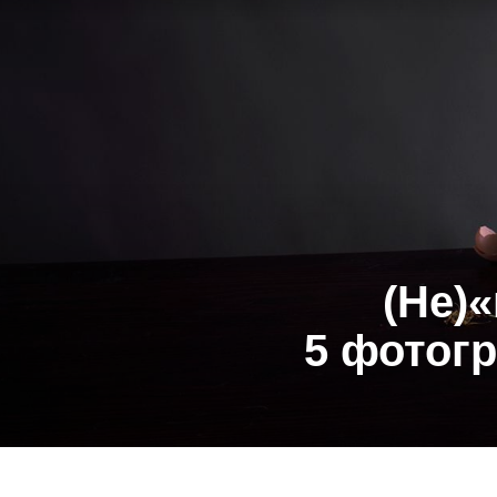
(Не)
5 фотог