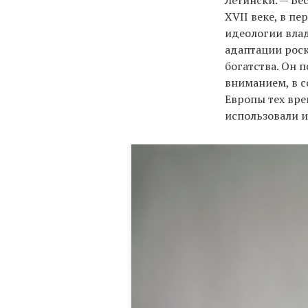
Летински. — Бе
XVII веке, в п
идеологии вла
адаптации рос
богатства. Он 
вниманием, в с
Европы тех вре
использовали и