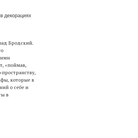
 в декорациях
зад Бродский.
го
гимн
т, «поймав,
 «пространству,
фы, которые в
ий о себе и
ты в