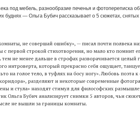
ека под мебель, разнообразие печенья и фотопереписка об
 буднях — Ольга Бубич рассказывает о 5 сюжетах, снятых
комнаты, не совершай ошибку», — писал почти полвека на
 с первой строкой стихотворения, но мало кто помнит е
 тем не менее дальше в строфах разворачивается целый 
го интроверта, который прекрасно себя ощущает, танцуе
ьто на голое тело, в туфлях на босу ногу». Любовь поэта к
коридора», разделяют и некоторые современные фотогра
ены и стула» находят стимул для философских размышлен
ик Ольга Бубич анализирует снимки 5 авторов, чьи сюже
ысле не вышли за границы комнаты.