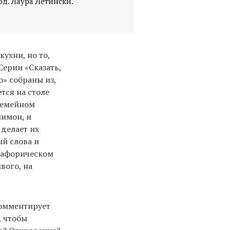
од. Лаура Летински.
ухни, но то,
Серии «Сказать,
о» собраны из,
тся на столе
семейном
лимон, и
делает их
й слова и
етафорическом
вого, на
комментирует
, чтобы