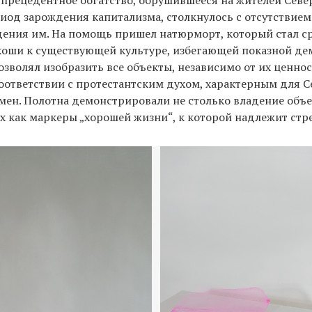
спрецедентное богатство, обрушившееся на жителей Севе
ериод зарождения капитализма, столкнулось с отсутствие
дения им. На помощь пришел натюрморт, который стал с
коши к существующей культуре, избегающей показной д
позволял изобразить все объекты, независимо от их ценно
оответствии с протестантским духом, характерным для 
мен. Полотна демонстрировали не столько владение объе
х как маркеры „хорошей жизни“, к которой надлежит стр