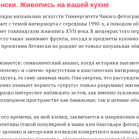
ински. Живопись на вашей кухне
едры визуальных искусств Университета Чикаго фотогра
ает с темой натюрморта с середины 1990-х, а поводом об
ает голландскую живопись XVII века. В шедеврах того пе
сто также занимают фрукты, посуда и предметы кухонно
с проектами Летински их роднит не только визуальная об
знается: символический анализ, когда историки пытают
почему» и «зачем» присутствия в классических натюрмор
одукта, ее саму занимал мало. Она уверена, что рассужден
ленях означает верность супругу» только разрушают маг
раздо интереснее наблюдать за тем, как именно художн
вухмерном пространстве как банальные, так и ценные объ
того времени, на мой взгляд, заключается в напряжении
пективы (такой популярной в наши дни благодаря фотог
 зрению) и авторским взглядом конкретного живописца,