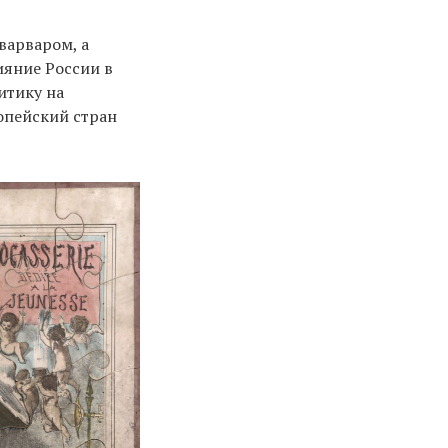
варваром, а
ияние России в
итику на
опейский стран