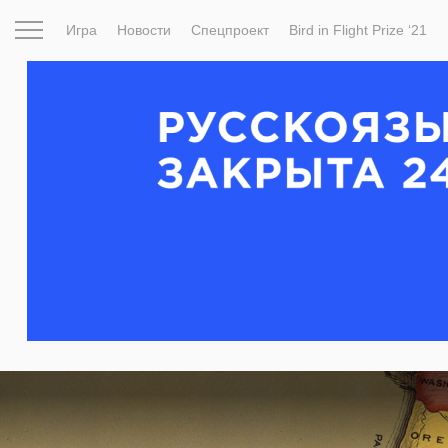
Игра
Новости
Спецпроект
Bird in Flight Prize ‘21
Вдохновение
Почему это шедевр
Мир
Фотопрое