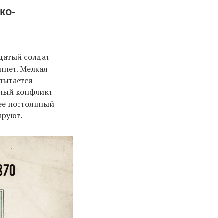
ко-
датый солдат
пнет. Мелкая
пытается
ьный конфликт
 ее постоянный
ируют.