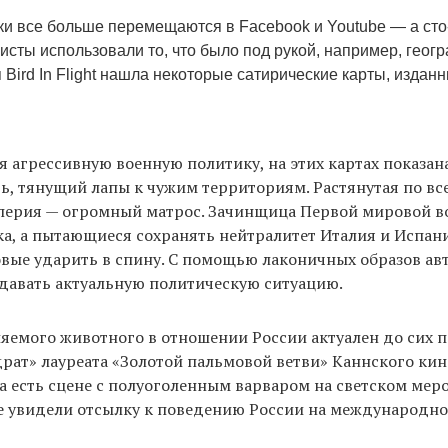
ки все больше перемещаются в Facebook и Youtube — а сто
исты использовали то, что было под рукой, например, геог
 Bird In Flight нашла некоторые сатирические карты, издан
я агрессивную военную политику, на этих картах показана
, тянущий лапы к чужим территориям. Растянутая по вс
перия — огромный матрос. Зачинщица Первой мировой 
а, а пытающиеся сохранять нейтралитет Италия и Испан
овые ударить в спину. С помощью лаконичных образов ав
давать актуальную политическую ситуацию.
яемого животного в отношении России актуален до сих п
рат» лауреата «Золотой пальмовой ветви» Каннского ки
а есть сцене с полуоголенным варваром на светском мер
е увидели отсылку к поведению России на международно