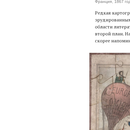
Франция, 1867 го
Редкая картогр
эрудированным 
области литера
второй план. Н
скорее напомин