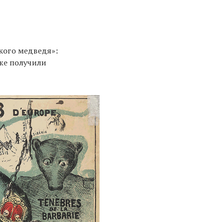
кого медведя»:
кже получили