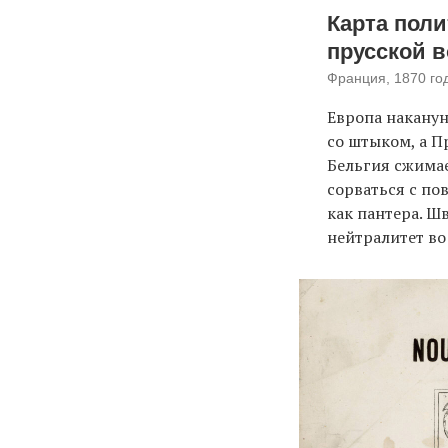
Карта поли
прусской 
Франция, 1870 го
Европа накану
со штыком, а П
Бельгия сжима
сорваться с по
как пантера. Ш
нейтралитет во