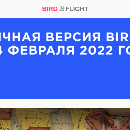
BIRD
FLIGHT
IN
кт
Репортаж