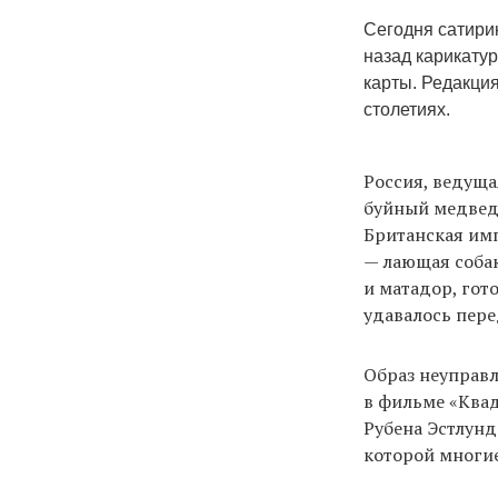
Сегодня сатири
назад карикатур
карты. Редакция
столетиях.
Россия, ведуща
буйный медведь
Британская им
— лающая собак
и матадор, гот
удавалось пере
Образ неуправл
в фильме «Квад
Рубена Эстлунд
которой многи