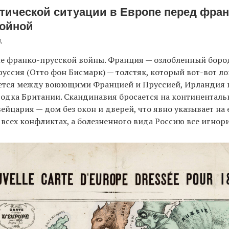
тической ситуации в Европе перед фран
войной
д
не франко-прусской войны. Франция — озлобленный боро
руссия (Отто фон Бисмарк) — толстяк, который вот-вот ло
ется между воюющими Францией и Пруссией, Ирландия 
водка Британии. Скандинавия бросается на континентал
вейцария — дом без окон и дверей, что явно указывает на
 всех конфликтах, а болезненного вида Россию все игнор