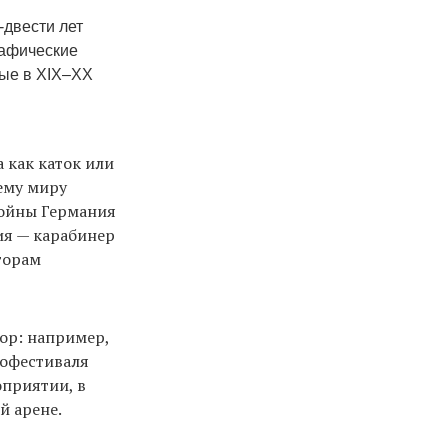
-двести лет
рафические
ные в XIX–XX
 как каток или
ему миру
войны Германия
ия — карабинер
торам
ор: например,
нофестиваля
оприятии, в
й арене.