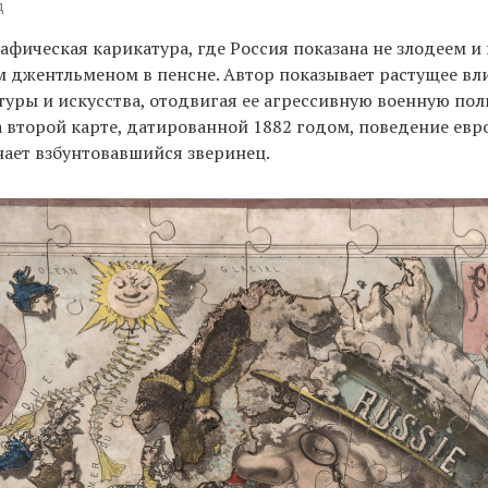
д
афическая карикатура, где Россия показана не злодеем и 
джентльменом в пенсне. Автор показывает растущее вл
туры и искусства, отодвигая ее агрессивную военную пол
а второй карте, датированной 1882 годом, поведение евр
ает взбунтовавшийся зверинец.