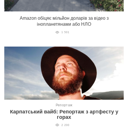
Amazon обіцяє мільйон доларів за відео з
інопланетянами або НЛО
1 501
Репортаж
Карпатський вайб: Репортаж з артфесту у
горах
2 200