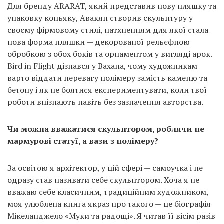
Для бренду ARARAT, який представив нову пляшку та
упаковку коньяку, Авакян створив скульптуру у
своєму фірмовому стилі, натхненням для якої стала
нова форма пляшки — декорованої рельєфною
обробкою з обох боків та орнаментом у вигляді арок.
Bird in Flight дізнався у Вахана, чому художникам
варто віддати перевагу полімеру замість каменю та
бетону і як не боятися експериментувати, коли твої
роботи впізнають навіть без зазначення авторства.
Чи можна вважатися скульптором, роблячи не
мармурові статуї, а вази з полімеру?
За освітою я архітектор, у цій сфері — самоучка і не
одразу став називати себе скульптором. Хоча я не
вважаю себе класичним, традиційним художником,
моя улюблена книга якраз про такого — це біографія
Мікеланджело «Муки та радощі». Я читав її вісім разів