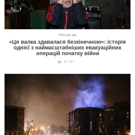
Репортаж
«Ця валка здавалася безкінечною»: історія
однієї з наймасштабніших евакуаційних
операцій початку війни
10 727