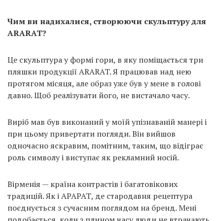
Чим ви надихалися, створюючи скульптуру для
ARARAT?
Це скульптура у формі гори, в яку поміщається три
пляшки продукції ARARAT. Я працював над нею
протягом місяця, але образ уже був у мене в голові
давно. Щоб реалізувати його, не вистачало часу.
Виріб мав був виконаний у моїй упізнаваній манері і
при цьому привертати погляди. Він вийшов
одночасно яскравим, помітним, таким, що відіграє
роль символу і виступає як рекламний носій.
Вірменія — країна контрастів і багатовікових
традицій. Як і АРАРАТ, де стародавня рецептура
поєднується з сучасним поглядом на бренд. Мені
подобається, коли з плином часу люди не втрачають