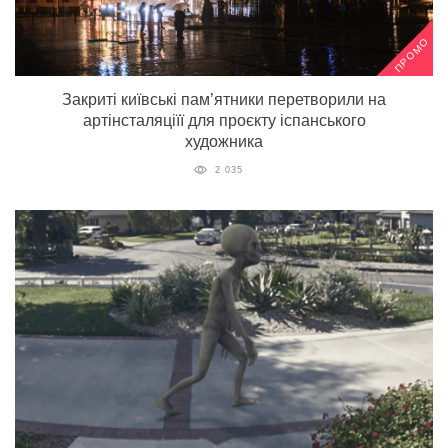
ПРОМО
Закриті київські пам’ятники перетворили на
артінсталяціїї для проєкту іспанського
художника
2 035