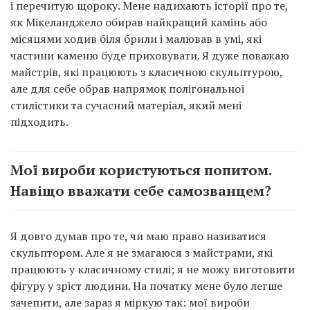
і перечитую щороку. Мене надихають історії про те,
як Мікеланджело обирав найкращий камінь або
місяцями ходив біля брили і малював в умі, які
частини каменю буде приховувати. Я дуже поважаю
майстрів, які працюють з класичною скульптурою,
але для себе обрав напрямок полігональної
стилістики та сучасний матеріал, який мені
підходить.
Мої вироби користуються попитом.
Навіщо вважати себе самозванцем?
Я довго думав про те, чи маю право називатися
скульптором. Але я не змагаюся з майстрами, які
працюють у класичному стилі; я не можу виготовити
фігуру у зріст людини. На початку мене було легше
зачепити, але зараз я міркую так: мої вироби