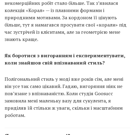
некомерційних робіт стало більше. Так з’явилася
колекція «Корал» — із плавними формами і
природними мотивами. За кордоном її цінують
більше, тут я намагався просувати свої «корали» під
час зустрічей із клієнтами, але за геометрією мене
знають краще.
Як боротися з вигоранням і експериментувати,
коли знайшов свій впізнаваний стиль?
Полігональний стиль у моді вже років сім, але мені
він усе так само цікавий. Гадаю, вигоряння ніяк не
пов’язане з впізнаваністю. Коли студія Goosucc
замовила мені маленьку вазу для сукулента, я
приділяв їй стільки ж уваги, скільки і масштабним
роботам.