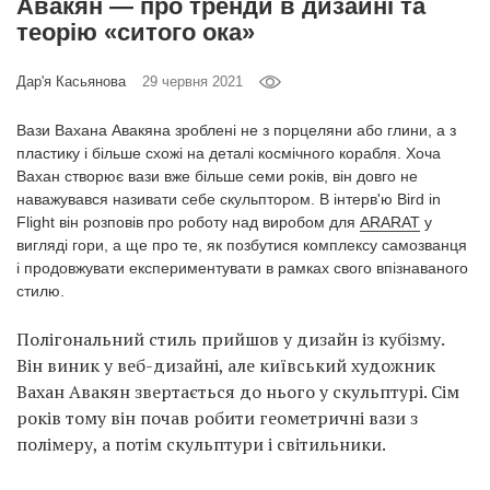
Авакян — про тренди в дизайні та
Prize
теорію «ситого ока»
‘21
Дар'я Касьянова
29 червня 2021
Вази Вахана Авакяна зроблені не з порцеляни або глини, а з
пластику і більше схожі на деталі космічного корабля. Хоча
Вахан створює вази вже більше семи років, він довго не
RU
EN
наважувався називати себе скульптором. В інтерв'ю Bird in
Flight він розповів про роботу над виробом для
ARARAT
у
вигляді гори, а ще про те, як позбутися комплексу самозванця
і продовжувати експериментувати в рамках свого впізнаваного
стилю.
Полігональний стиль прийшов у дизайн із кубізму.
Він виник у веб-дизайні, але київський художник
Вахан Авакян звертається до нього у скульптурі. Сім
років тому він почав робити геометричні вази з
полімеру, а потім скульптури і світильники.