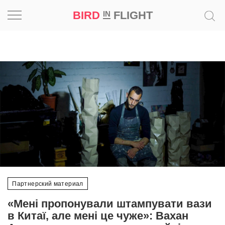
BIRD
FLIGHT
IN
Натхнення
Фотопроєкт
Новини
Світ
Архітектура
Професія
Партнерский материал
Bird
«Мені пропонували штампувати вази
in
в Китаї, але мені це чуже»: Вахан
Flight