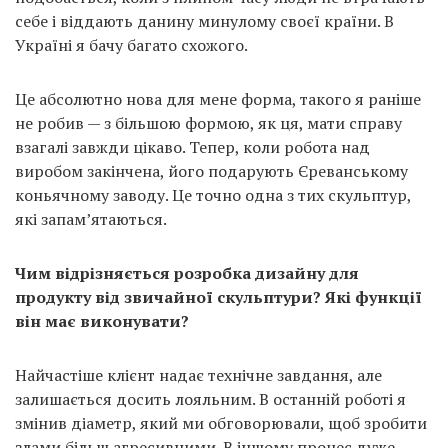
себе і віддають данину минулому своєї країни. В
Україні я бачу багато схожого.
Це абсолютно нова для мене форма, такого я раніше
не робив — з більшою формою, як ця, мати справу
взагалі завжди цікаво. Тепер, коли робота над
виробом закінчена, його подарують Єреванському
коньячному заводу. Це точно одна з тих скульптур,
які запам’ятаються.
Чим відрізняється розробка дизайну для
продукту від звичайної скульптури? Які функції
він має виконувати?
Найчастіше клієнт надає технічне завдання, але
залишається досить лояльним. В останній роботі я
змінив діаметр, який ми обговорювали, щоб зробити
злами більш агресивними. В іншому процес дуже