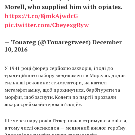
Morell, who supplied him with opiates.
https://t.co/8jmkAjwdcG
pic.twitter.com/CbeyexgRyw
— Touareg (@Touaregtweet)
December
10, 2016
У 1941 році фюрер серйозно захворів, і тоді до
традиційного набору медикаментів Морелль додав
сильніші речовини: стимулятори, на кшталт
метамфетаміну, щоб прокинутися, барбітурати та
морфін, щоб заснути. Колеги по партії прозвали
лікаря «рейхмайстером ін’єкцій».
Ще через пару років Гітлер почав отримувати опіати,
в тому числі оксикодон — медичний аналог героїну.