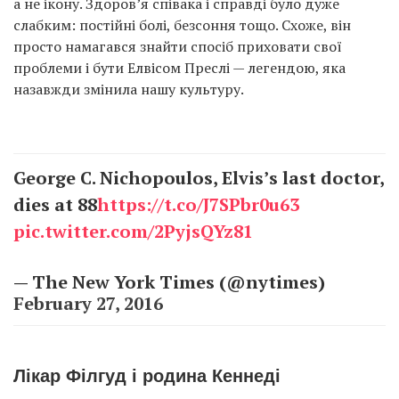
а не ікону. Здоров’я співака і справді було дуже
слабким: постійні болі, безсоння тощо. Схоже, він
просто намагався знайти спосіб приховати свої
проблеми і бути Елвісом Преслі — легендою, яка
назавжди змінила нашу культуру.
George C. Nichopoulos, Elvis’s last doctor,
dies at 88
https://t.co/J7SPbr0u63
pic.twitter.com/2PyjsQYz81
— The New York Times (@nytimes)
February 27, 2016
Лікар Філгуд і родина Кеннеді