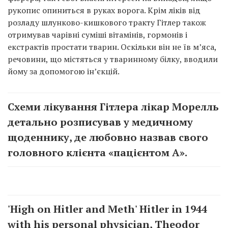
рукопис опиниться в руках ворога. Крім ліків від
розладу шлунково-кишкового тракту Гітлер також
отримував чарівні суміші вітамінів, гормонів і
екстрактів простати тварин. Оскільки він не їв м’яса,
речовини, що містяться у тваринному білку, вводили
йому за допомогою ін’єкцій.
Схеми лікування Гітлера лікар Морелль
детально розписував у медичному
щоденнику, де любовно назвав свого
головного клієнта «пацієнтом А».
'High on Hitler and Meth' Hitler in 1944
with his personal physician, Theodor