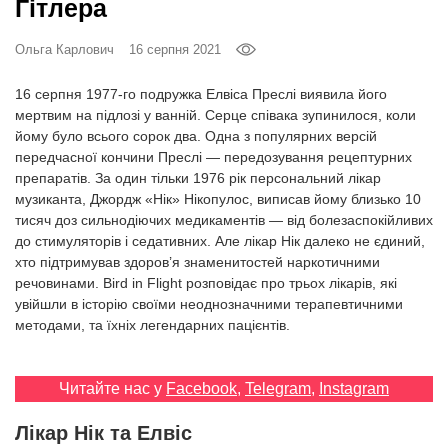
Гітлера
Prize
‘21
Ольга Карлович
16 серпня 2021
16 серпня 1977-го подружка Елвіса Преслі виявила його
мертвим на підлозі у ванній. Серце співака зупинилося, коли
йому було всього сорок два. Одна з популярних версій
передчасної кончини Преслі — передозування рецептурних
RU
EN
препаратів. За один тільки 1976 рік персональний лікар
музиканта, Джордж «Нік» Нікопулос, виписав йому близько 10
тисяч доз сильнодіючих медикаментів — від болезаспокійливих
до стимуляторів і седативних. Але лікар Нік далеко не єдиний,
хто підтримував здоров’я знаменитостей наркотичними
речовинами. Bird in Flight розповідає про трьох лікарів, які
увійшли в історію своїми неоднозначними терапевтичними
методами, та їхніх легендарних пацієнтів.
Читайте нас у
Facebook
,
Telegram
,
Instagram
Лікар Нік та Елвіс