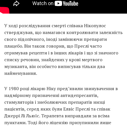
У ході розслідування смерті співака Нікопулос
стверджував, що намагався контролювати залежність
свого підопічного, іноді замінюючи препарати
плацебо. Він також говорив, що Преслі часто
отримував рецепти і в інших лікарів і що зі значного
списку речовин, знайдених у крові мертвого
музиканта, він особисто виписував тільки два
найменування.
У 1980 році лікарю Ніку пред’явили звинувачення в
надмірному призначенні антидепресантів,
стимуляторів і знеболюючих препаратів низці
пацієнтів, серед яких були Елвіс Преслі та співак
Джеррі Лі Льюїс. Терапевта виправдали за всіма
пунктами. Тоді його ліцензію призупинили лише