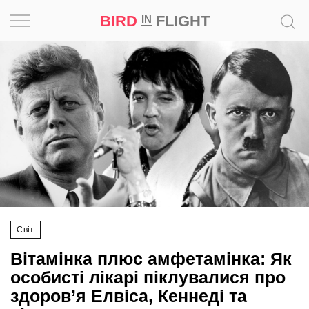
BIRD
FLIGHT
IN
Натхнення
Фотопроєкт
Новини
Світ
Архітектура
Світ
Професія
Вітамінка плюс амфетамінка: Як
Bird
особисті лікарі піклувалися про
in
здоров’я Елвіса, Кеннеді та
Flight