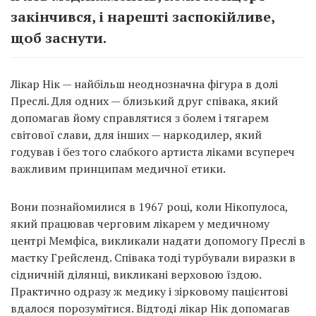
закінчився, і нарешті заспокійливе,
щоб заснути.
Лікар Нік — найбільш неоднозначна фігура в долі
Преслі. Для одних — близький друг співака, який
допомагав йому справлятися з болем і тягарем
світової слави, для інших — наркодилер, який
годував і без того слабкого артиста ліками всупереч
важливим принципам медичної етики.
Вони познайомилися в 1967 році, коли Нікопулоса,
який працював черговим лікарем у медичному
центрі Мемфіса, викликали надати допомогу Преслі в
маєтку Грейсленд. Співака тоді турбували виразки в
сідничній ділянці, викликані верховою їздою.
Практично одразу ж медику і зірковому пацієнтові
вдалося порозумітися. Відтоді лікар Нік допомагав