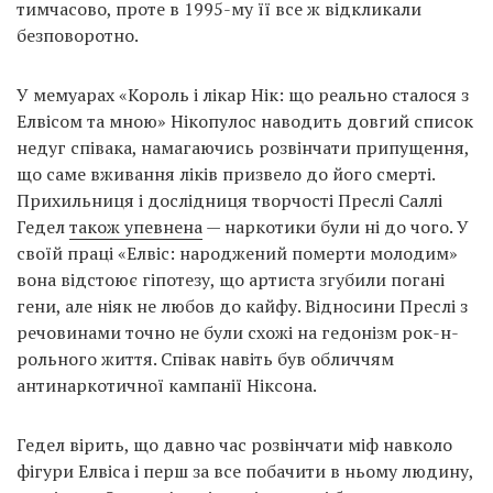
тимчасово, проте в 1995-му її все ж відкликали
безповоротно.
У мемуарах «Король і лікар Нік: що реально сталося з
Елвісом та мною» Нікопулос наводить довгий список
недуг співака, намагаючись розвінчати припущення,
що саме вживання ліків призвело до його смерті.
Прихильниця і дослідниця творчості Преслі Саллі
Гедел
також упевнена
— наркотики були ні до чого. У
своїй праці «Елвіс: народжений померти молодим»
вона відстоює гіпотезу, що артиста згубили погані
гени, але ніяк не любов до кайфу. Відносини Преслі з
речовинами точно не були схожі на гедонізм рок-н-
рольного життя. Співак навіть був обличчям
антинаркотичної кампанії Ніксона.
Гедел вірить, що давно час розвінчати міф навколо
фігури Елвіса і перш за все побачити в ньому людину,