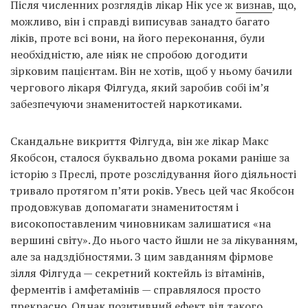
Після численних розглядів лікар Нік усе ж
визнав
, що,
можливо, він і справді виписував занадто багато
ліків, проте всі вони, на його переконання, були
необхідністю, але ніяк не спробою догодити
зірковим пацієнтам. Він не хотів, щоб у ньому бачили
чергового лікаря Філгуда, який заробив собі ім’я
забезпечуючи знаменитостей наркотиками.
Скандальне викриття Філгуда, він же лікар Макс
Якобсон, сталося буквально двома роками раніше за
історію з Преслі, проте розслідування його діяльності
тривало протягом п’яти років. Увесь цей час Якобсон
продовжував допомагати знаменитостям і
високопоставленим чиновникам залишатися «на
вершині світу». До нього часто йшли не за лікуванням,
але за надздібностями. З цим завданням фірмове
зілля Філгуда — секретний коктейль із вітамінів,
ферментів і амфетамінів — справлялося просто
прекрасно. Однак позитивний ефект від такого