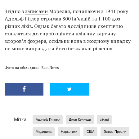
Згідно з
записами
Морелля, починаючи з 1941 року
Адольф Гітлер отримав 800 ін’єкцій та 1 100 доз
різних ліків. Однак багато дослідників скептично
ставляться
до спроб оцінити клінічну картину
здоров’я фюрера, оскільки вона в жодному випадку
не може виправдати його безжальні рішення.
Фото на обкладинці: East News
Мітки
Адольф Гитлер
Джон Кеннеди
лікарі
Медицина
Наркотики
США
Элвис Пресли