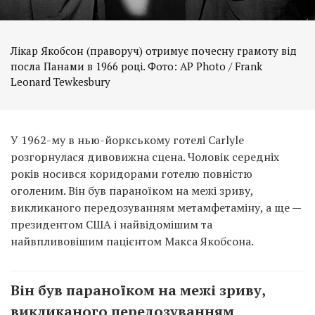
Лікар Якобсон (праворуч) отримує почесну грамоту від
посла Панами в 1966 році. Фото: AP Photo / Frank
Leonard Tewkesbury
У 1962-му в нью-йоркському готелі Carlyle
розгорнулася дивовижна сцена. Чоловік середніх
років носився коридорами готелю повністю
оголеним. Він був параноїком на межі зриву,
викликаного передозуванням метамфетаміну, а ще —
президентом США і найвідомішим та
найвпливовішим пацієнтом Макса Якобсона.
Він був параноїком на межі зриву,
викликаного передозуванням