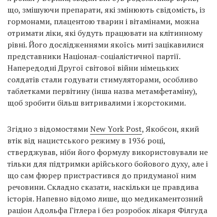
що, змішуючи препарати, які змінюють свідомість, із
гормонами, плацентою тварин і вітамінами, можна
отримати ліки, які будуть працювати на клітинному
рівні. Його дослідженнями якоїсь миті зацікавилися
представники Націонал-соціалістичної партії.
Напередодні Другої світової війни німецьких
солдатів стали годувати стимуляторами, особливо
таблетками первітину (інша назва метамфетаміну),
щоб зробити більш витривалими і жорстокими.
Згідно з відомостями
New York Post
, Якобсон, який
втік від нацистського режиму в 1936 році,
стверджував, ніби його формулу використовували не
тільки для підтримки арійського бойового духу, але і
що сам фюрер пристрастився до придуманої ним
речовини. Складно сказати, наскільки це правдива
історія. Напевно відомо лише, що медикаментозний
раціон Адольфа Гітлера і без розробок лікаря Філгуда