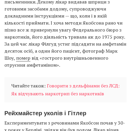
письменники. Декому лікар видавав шприци з
готовими засобами додому, супроводжуючи
докладними інструкціями — що, коли і в якій
кількості приймати. І хоча методи Якобсона рано чи
пізно все ж привернули увагу Федерального бюро з
наркотиків, його діяльність тривала аж до 1975 року.
За цей час лікар Філгуд устиг підсадити на амфетамін
десяток осіб, а один його пацієнт, фотограф Марк
Шоу,
помер
від «гострого внутрішньовенного
отруєння амфетаміном».
Читайте також:
Говорити з дельфінами без ЛСД:
Як відчувають наркотрип без наркотиків
Рейхмайстер уколів і Гітлер
Експериментувати з речовинами Якобсон почав у 30-
х роках у Берліні, звідки він був родом. Лікар вірив,