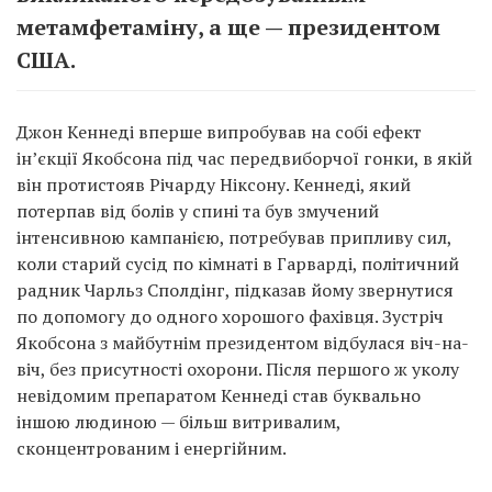
метамфетаміну, а ще — президентом
США.
Джон Кеннеді вперше випробував на собі ефект
ін’єкції Якобсона під час передвиборчої гонки, в якій
він протистояв Річарду Ніксону. Кеннеді, який
потерпав від болів у спині та був змучений
інтенсивною кампанією, потребував припливу сил,
коли старий сусід по кімнаті в Гарварді, політичний
радник Чарльз Сполдінг, підказав йому звернутися
по допомогу до одного хорошого фахівця. Зустріч
Якобсона з майбутнім президентом відбулася віч-на-
віч, без присутності охорони. Після першого ж уколу
невідомим препаратом Кеннеді став буквально
іншою людиною — більш витривалим,
сконцентрованим і енергійним.