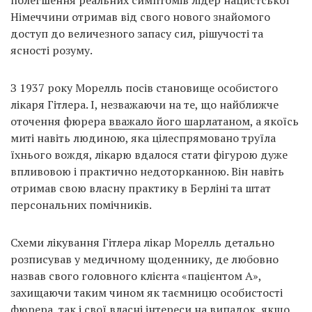
полегшення реальних симптомів лідер нацистської
Німеччини отримав від свого нового знайомого
доступ до величезного запасу сил, рішучості та
ясності розуму.
З 1937 року Морелль посів становище особистого
лікаря Гітлера. І, незважаючи на те, що найближче
оточення фюрера
вважало його шарлатаном
, а якоїсь
миті навіть людиною, яка цілеспрямовано труїла
їхнього вождя, лікарю вдалося стати фігурою дуже
впливовою і практично недоторканною. Він навіть
отримав свою власну практику в Берліні та штат
персональних помічників.
Схеми лікування Гітлера лікар Морелль детально
розписував у медичному щоденнику, де любовно
назвав свого головного клієнта «пацієнтом А»,
захищаючи таким чином як таємницю особистості
фюрера, так і свої власні інтереси на випадок, якщо