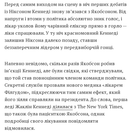
Перед самим виходом на сцену в ніч перших дебатів
із Ніксоном Кеннеді знову зв’язався з Якобсоном. Від
напруги і втоми у політика абсолютно зник голос, і
лікар уколов йому чарівний еліксир прямо в горло —
ліки спрацювали. У ту ніч красномовний Кеннеді
залишив Ніксона далеко позаду, ставши
беззаперечним лідером у передвиборчій гонці.
Напевно невідомо, скільки разів Якобсон робив
ін’єкції Кеннеді, але були свідки, які стверджували,
що той став повноцінним членом команди політика.
Секретні служби прозвали нового медика «лікарем
Філгудом», підкреслюючи тим самим ефект, який
його зілля справляли на президента. До слова, перша
леді Жаклін Кеннеді
ділилася
з The New York Times,
що також була пацієнткою Якобсона, однак
подробиці свого лікування повідомляти
відмовилася.