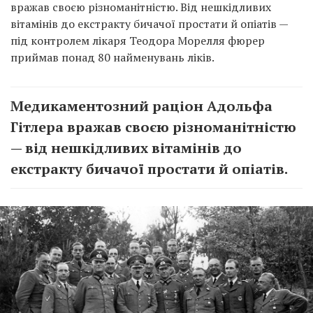
вражав своєю різноманітністю. Від нешкідливих
вітамінів до екстракту бичачої простати й опіатів —
під контролем лікаря Теодора Морелля фюрер
приймав понад 80 найменувань ліків.
Медикаментозний раціон Адольфа
Гітлера вражав своєю різноманітністю
— від нешкідливих вітамінів до
екстракту бичачої простати й опіатів.