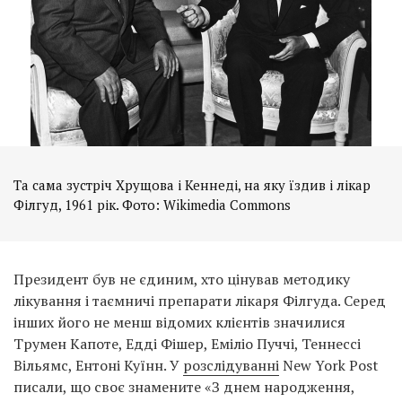
Та сама зустріч Хрущова і Кеннеді, на яку їздив і лікар
Філгуд, 1961 рік. Фото: Wikimedia Commons
Президент був не єдиним, хто цінував методику
лікування і таємничі препарати лікаря Філгуда. Серед
інших його не менш відомих клієнтів значилися
Трумен Капоте, Едді Фішер, Еміліо Пуччі, Теннессі
Вільямс, Ентоні Куїнн. У
розслідуванні
New York Post
писали, що своє знамените «З днем ​​народження,