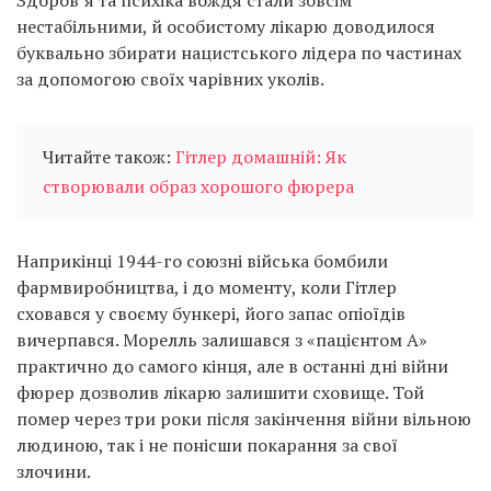
Здоров’я та психіка вождя стали зовсім
нестабільними, й особистому лікарю доводилося
буквально збирати нацистського лідера по частинах
за допомогою своїх чарівних уколів.
Читайте також:
Гітлер домашній: Як
створювали образ хорошого фюрера
Наприкінці 1944-го союзні війська бомбили
фармвиробництва, і до моменту, коли Гітлер
сховався у своєму бункері, його запас опіоїдів
вичерпався. Морелль залишався з «пацієнтом А»
практично до самого кінця, але в останні дні війни
фюрер дозволив лікарю залишити сховище. Той
помер через три роки після закінчення війни вільною
людиною, так і не понісши покарання за свої
злочини.