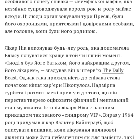
особливого почету співака — «мемфіської мафії», яка
незмінно супроводжувала короля рок-н-ролу майже
всюди. Ці люди організовували тури Преслі, були
його охоронцями, приятелями і довіреними особами,
але головне, вони були його родиною.
Лікар Нік виконував будь-яку роль, яка допомагала
Елвісу почуватися краще в той чи інший момент.
«Іноді я був його батьком, його найкращим другом,
його лікарем», — згадував він в інтерв’ю
The Daily
Beast
. Однак така прихильність до співака стала
початком кінця кар’єри Нікопулоса. Надмірна
турбота і розмиті межі привели до того, що він
перестав тверезо оцінювати фізичний і ментальний
стан музиканта. Історія лікаря Ніка є наочним
прикладом так званого «синдрому VIP». Вираз у 1964
році придумав лікар Вальтер Вайнтрауб, щоб
описувати випадки, коли лікування впливової
людини може бути небезпечним як для пацієнта, так і