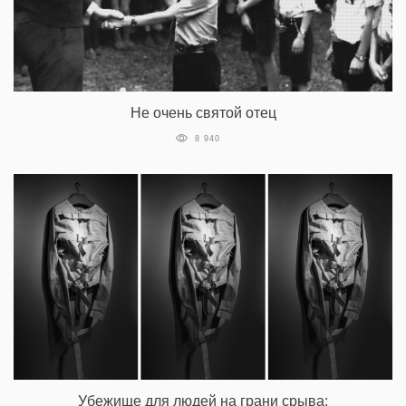
Не очень святой отец
8 940
Убежище для людей на грани срыва: