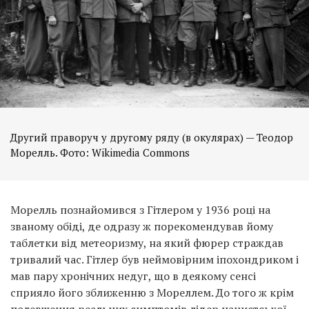
Другий праворуч у другому ряду (в окулярах) — Теодор
Морелль. Фото: Wikimedia Commons
Морелль познайомився з Гітлером у 1936 році на
званому обіді, де одразу ж порекомендував йому
таблетки від метеоризму, на який фюрер страждав
тривалий час. Гітлер був неймовірним іпохондриком і
мав пару хронічних недуг, що в деякому сенсі
сприяло його зближенню з Мореллем. До того ж крім