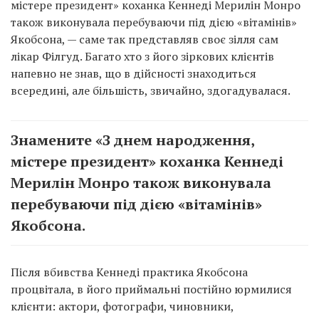
містере президент» коханка Кеннеді Мерилін Монро
також виконувала перебуваючи під дією «вітамінів»
Якобсона, — саме так представляв своє зілля сам
лікар Філгуд. Багато хто з його зіркових клієнтів
напевно не знав, що в дійсності знаходиться
всередині, але більшість, звичайно, здогадувалася.
Знамените «З днем ​​народження,
містере президент» коханка Кеннеді
Мерилін Монро також виконувала
перебуваючи під дією «вітамінів»
Якобсона.
Після вбивства Кеннеді практика Якобсона
процвітала, в його приймальні постійно юрмилися
клієнти: актори, фотографи, чиновники,