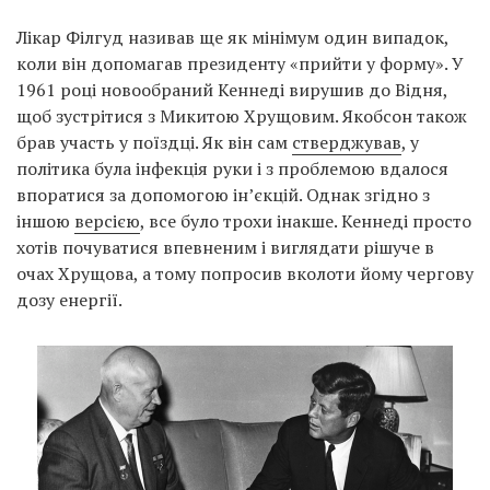
Лікар Філгуд називав ще як мінімум один випадок,
коли він допомагав президенту «прийти у форму». У
1961 році новообраний Кеннеді вирушив до Відня,
щоб зустрітися з Микитою Хрущовим. Якобсон також
брав участь у поїздці. Як він сам
стверджував
, у
політика була інфекція руки і з проблемою вдалося
впоратися за допомогою ін’єкцій. Однак згідно з
іншою
версією
, все було трохи інакше. Кеннеді просто
хотів почуватися впевненим і виглядати рішуче в
очах Хрущова, а тому попросив вколоти йому чергову
дозу енергії.