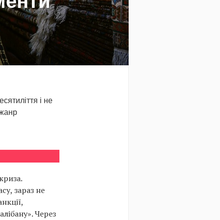
аменти
есятиліття і не
 жанр
криза.
су, зараз не
нкції,
алібану». Через