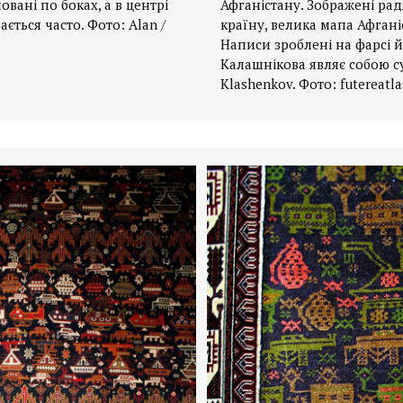
вані по боках, а в центрі
Афганістану. Зображені ра
ається часто. Фото: Alan /
країну, велика мапа Афгані
Написи зроблені на фарсі 
Калашнікова являє собою с
Klashenkov. Фото: futereatlas