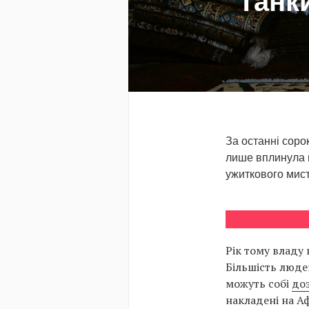
Танки
За останні соро
лише вплинула н
ужиткового мист
Рік тому владу 
Більшість людей
можуть собі
до
накладені на А