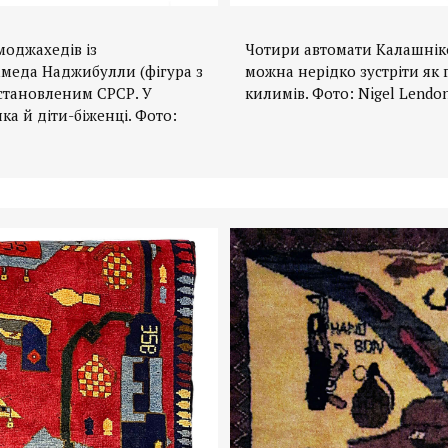
моджахедів із
Чотири автомати Калашніко
меда Наджибулли (фігура з
можна нерідко зустріти як
встановленим СРСР. У
килимів. Фото: Nigel Lendon
ка й діти-біженці. Фото: