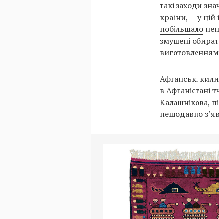
такі заходи зн
країни, — у цій
побільшало
неп
змушені обират
виготовленням
Афганські кили
в Афганістані т
Калашнікова, пі
нещодавно з’яв