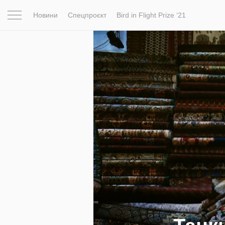
Новини
Спецпроєкт
Bird in Flight Prize ‘21
Натхнення
Фотопроєкт
Новини
Світ
Архітектур