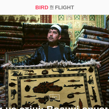
BIRD
FLIGHT
IN
а
Професія
Bird in Flight Prize ‘21
Світ