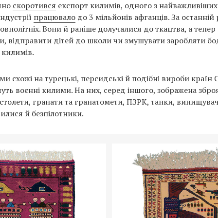
ачно
скоротився
експорт килимів, одного з найважливіших
 індустрії
працювало
до 3 мільйонів афганців. За останній 
овнолітніх. Вони й раніше долучалися до ткацтва, а тепе
и, відправити дітей до школи чи змушувати заробляти б
 килимів.
ми схожі на турецькі, персидські й подібні вироби країн 
чуть воєнні килими. На них, серед іншого, зображена збро
столети, гранати та гранатомети, ПЗРК, танки, винищувачі
илися й безпілотники.