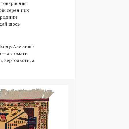
 товарів для
рік серед них
р родини
одай щось
Сходу. Але лише
я — автомати
, вертольоти, а