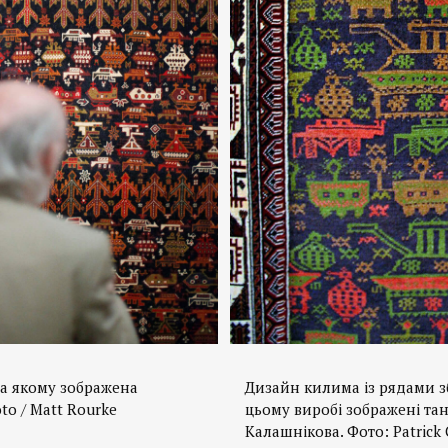
на якому зображена
Дизайн килима із рядами 
to / Matt Rourke
цьому виробі зображені тан
Калашнікова. Фото: Patrick