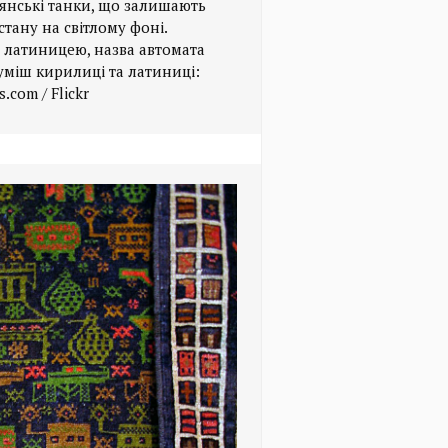
дянські танки, що залишають
стану на світлому фоні.
й латиницею, назва автомата
уміш кирилиці та латиниці:
.com / Flickr