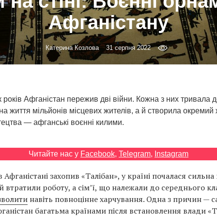
 на стіні: Воєнні орн
Афганістану
Катерина Козлова
31 серпня 2022
к років Афганістан пережив дві війни. Кожна з них тривала д
а життя мільйонів місцевих жителів, а й створила окремий
ецтва — афганські воєнні килими.
Читайте нас у
Facebook
,
Telegram
,
Instagram
в Афганістані захопив «Талібан», у країні почалася сильна 
 втратили роботу, а сім’ї, що належали до середнього кла
зволити
навіть повноцінне харчування. Одна з причин — са
фганістан багатьма країнами після встановлення влади «Т