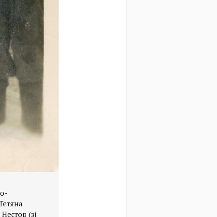
о-
 Тетяна
 Нестор (зі