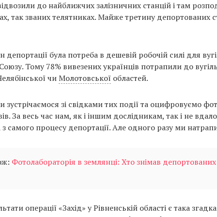
 відвозили до найближчих залізничних станцій і там розпо
ах, так званих телятниках. Майже третину депортованих 
 депортації була потреба в дешевій робочій силі для вуг
Союзу. Тому 78% вивезених українців потрапили до вугіль
Челябінської чи
Молотовської
областей.
и зустрічаємося зі свідками тих події та оцифровуємо фот
ів. За весь час нам, як і іншим дослідникам, так і не вдал
з самого процесу депортації. Але одного разу ми натрапи
ож:
Фотолабораторія в землянці: Хто знімав депортованих
ультати операції «Захід» у Рівненській області є така згадк