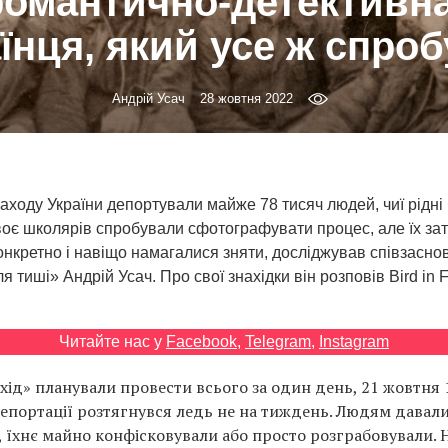
омантично-детективна
їнця, який усе ж спро
Андрій Усач
28 жовтня 2022
 заходу України депортували майже 78 тисяч людей, чиї рідні
воє школярів спробували сфотографувати процес, але їх за
онкретно і навіщо намагалися зняти, досліджував співзасно
ля тиші» Андрій Усач. Про свої знахідки він розповів Bird in Fl
Читайте нас у
Facebook
,
Telegram
,
Instagram
хід» планували провести всього за один день, 21 жовтня 
епортації розтягнувся ледь не на тиждень. Людям давали
, їхнє майно конфісковували або просто розграбовували. 