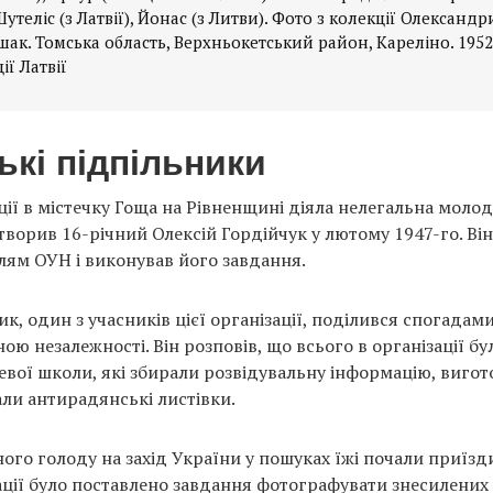
Шутеліс (з Латвії), Йонас (з Литви). Фото з колекції Олександр
ак. Томська область, Верхньокетський район, Кареліно. 1952
ії Латвії
кі підпільники
ції в містечку Гоща на Рівненщині діяла нелегальна моло
 створив 16-річний Олексій Гордійчук у лютому 1947-го. Ві
ллям ОУН і виконував його завдання.
, один з учасників цієї організації, поділився спогадам
ою незалежності. Він розповів, що всього в організації б
цевої школи, які збирали розвідувальну інформацію, вигот
и антирадянські листівки.
ого голоду на захід України у пошуках їжі почали приїзд
ації було поставлено завдання фотографувати знесилених