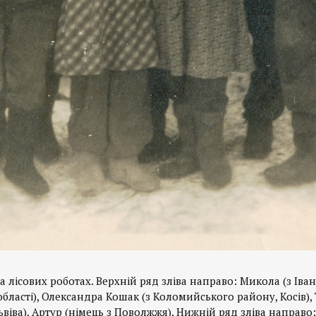
а лісових роботах. Верхній ряд зліва направо: Микола (з Іван
області), Олександра Кошак (з Коломийського району, Косів),
ьвіва), Артур (німець з Поволжжя). Нижній ряд зліва направо: