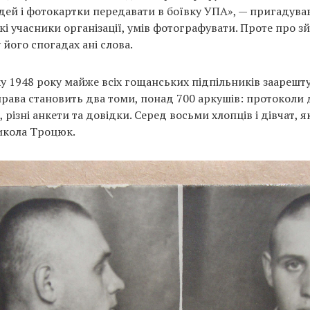
ей і фотокартки передавати в боївку УПА», — пригадував
які учасники організації, умів фотографувати. Проте про з
його спогадах ані слова.
ку 1948 року майже всіх гощанських підпільників заарешт
рава становить два томи, понад 700 аркушів: протоколи д
, різні анкети та довідки. Серед восьми хлопців і дівчат, 
Микола Троцюк.