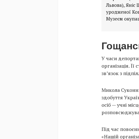
Львова), Яніс 
уродженої Кош
Музеєм окупац
Гощансь
У часи депорта
організація. Її
зв’язок з підпі
Микола Суконник
здобуття Україн
осіб — учні міс
розповсюджувал
Під час повоєнн
«Нашій організ