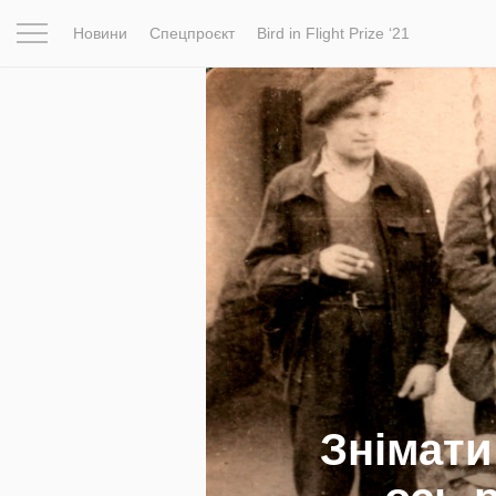
Новини
Спецпроєкт
Bird in Flight Prize ‘21
Натхнення
Фотопроєкт
Новини
Світ
Архітектур
Знімати