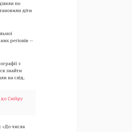
діляли по
становили діти
ільної
них регіонів —
ографії з
ося знайти
ли на слід.
 до Сибіру
а: «До числа