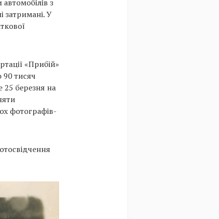
 автомобілів з
 затримані. У
аткової
ортації «Прибій»
 90 тисяч
е 25 березня на
няти
ох фотографів-
фотосвідчення