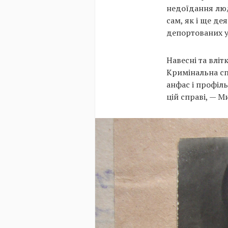
недоїдання люд
сам, як і ще де
депортованих у 
Навесні та вліт
Кримінальна сп
анфас і профіль
цій справі, — 