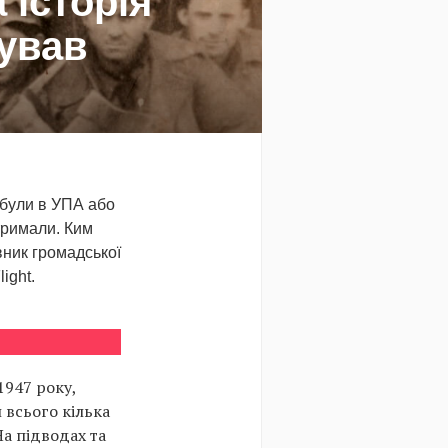
 історія
бував
 були в УПА або
тримали. Ким
вник громадської
ight.
1947 року,
 всього кілька
На підводах та