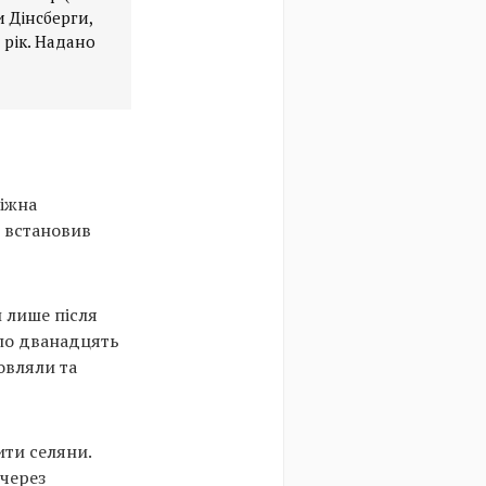
и Дінсберги,
 рік. Надано
діжна
н встановив
и лише після
уло дванадцять
овляли та
ити селяни.
 через