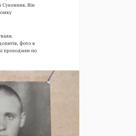
 Суконник. Він
йомку
ували.
опитів, фото в
які проходили по