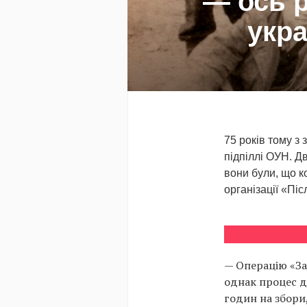
— ось р
укра
75 років тому з
підпіллі ОУН. Д
вони були, що к
організації «Піс
— Операцію «За
однак процес д
годин на збори