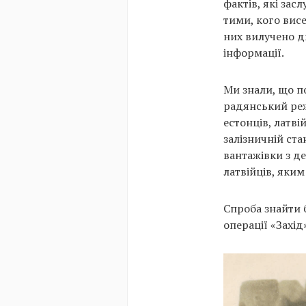
фактів, які зас
тими, кого вис
них вилучено дв
інформації.
Ми знали, що по
радянський реж
естонців, латві
залізничній ста
вантажівки з д
латвійців, яким
Спроба знайти 
операції «Захід