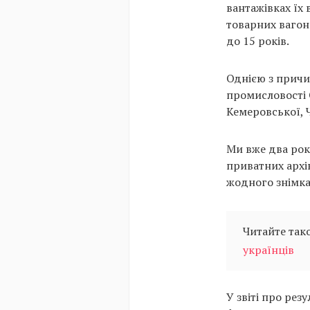
вантажівках їх
товарних вагон
до 15 років.
Однією з причин
промисловості 
Кемеровської, 
Ми вже два рок
приватних архів
жодного знімка 
Читайте так
українців
У звіті про рез