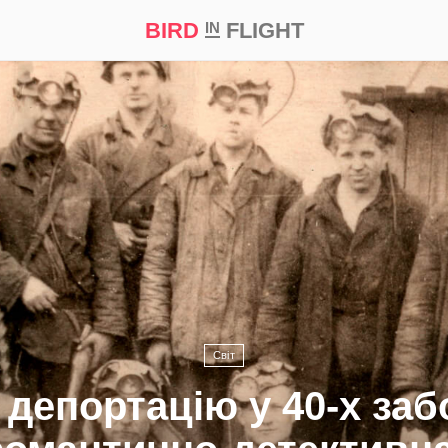
BIRD
FLIGHT
IN
а
Професія
Bird in Flight Prize ‘21
Світ
 депортацію у 40-х за