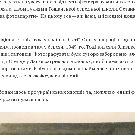
луговують на увагу, варто віднести фотографування колони
еляли, двома учнями Гощанської середньої школи. Останні
а фотоапарати». На цьому все — ані імен, ані жодної дод
дібна історія була у країнах Балтії. Схожу операцію з деп
им проводив там у березні 1949-го. Тоді вивезли близько
йців і литовців. Фотографувати було суворо заборонено, ал
нції Стенде у Латвії затримали чоловіка, який намагався з
епортованими. Крім того, відомо щонайменше про чотирь
 таки вдалося зафіксувати ці події.
бодай щось про українських хлопців та, можливо, єдині 
» розтягнулася на рік.