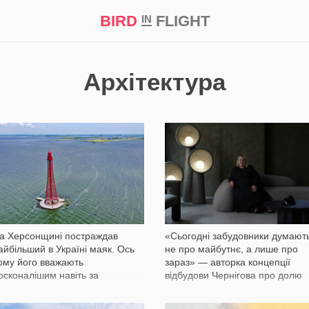
BIRD
FLIGHT
IN
а
Професія
Bird in Flight Prize ‘21
Архітектура
3 404
3 706
а Херсонщині постраждав
«Сьогодні забудовники думают
айбільший в Україні маяк. Ось
не про майбутнє, а лише про
ому його вважають
зараз» — авторка концепції
осконалішим навіть за
відбудови Чернігова про долю
йфелеву вежу
проєкту