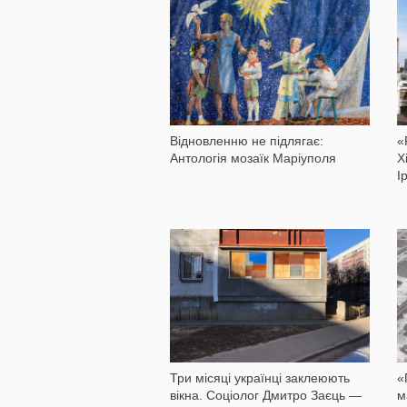
9 305
Відновленню не підлягає:
«
Антологія мозаїк Маріуполя
Х
І
83 844
Три місяці українці заклеюють
«
вікна. Соціолог Дмитро Заєць —
м