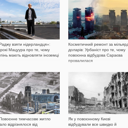
28 558
40 370
Раджу взяти нідерландця»:
Косметичний ремонт за мільяр
ірокі Мацуура про те, чому
доларів: Урбаніст про те, чому
рпінь мають відновляти іноземці
повоєнна відбудова Сараєва
провалилася
36 275
39 957
Повоєнне тимчасове житло
Як у повоєнному Києві
ало відрізнялося від
відбудували все швидко й