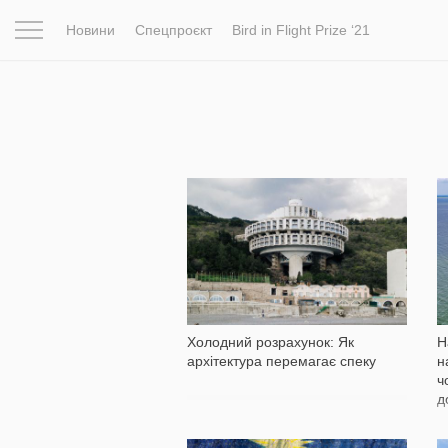
Новини
Спецпроєкт
Bird in Flight Prize ‘21
Натхнення
Фотопроєкт
Новини
Світ
Архітектур
17 833
Холодний розрахунок: Як
Н
архітектура перемагає спеку
н
ч
д
Е