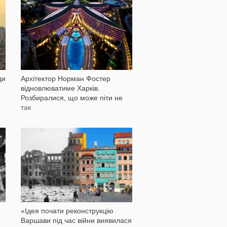
2 813
ди
Архітектор Норман Фостер
відновлюватиме Харків.
Розбиралися, що може піти не
так
28 303
«Ідея почати реконструкцію
Варшави під час війни виявилася