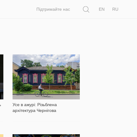
Пошук
Підтримайте нас
EN
RU
4 802
ь
Усе в ажурі: Різьблена
архітектура Чернігова