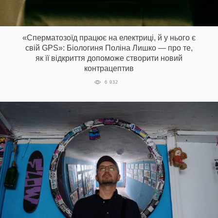
«Сперматозоїд працює на електриці, й у нього є
свій GPS»: Біологиня Поліна Лишко — про те,
як її відкриття допоможе створити новий
контрацептив
6 932