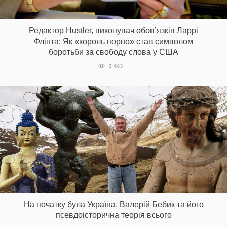
Редактор Hustler, виконувач обов’язків Ларрі
Флінта: Як «король порно» став символом
боротьби за свободу слова у США
2 683
На початку була Україна. Валерій Бебик та його
псевдоісторична теорія всього