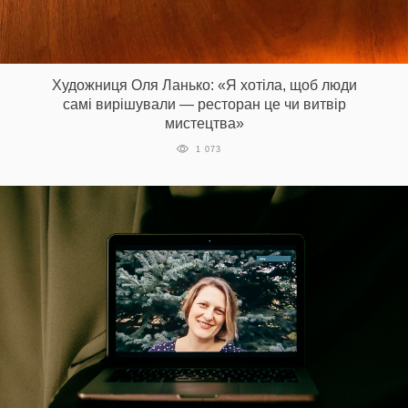
Художниця Оля Ланько: «Я хотіла, щоб люди
самі вирішували — ресторан це чи витвір
мистецтва»
1 073