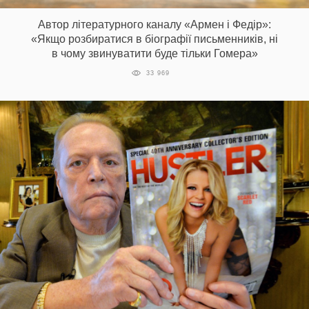
Prize
‘21
Автор літературного каналу «Армен і Федір»:
«Якщо розбиратися в біографії письменників, ні
в чому звинуватити буде тільки Гомера»
33 969
RU
EN