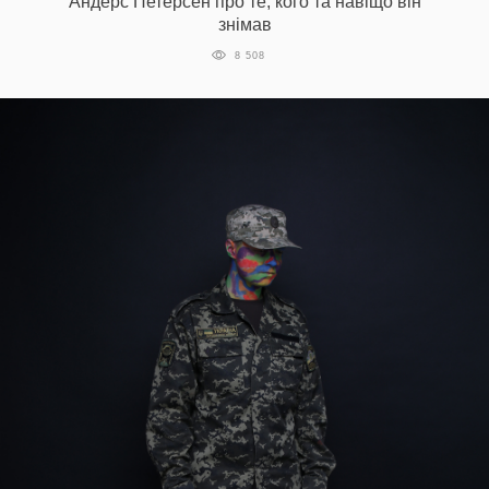
Андерс Петерсен про те, кого та навіщо він
знімав
8 508