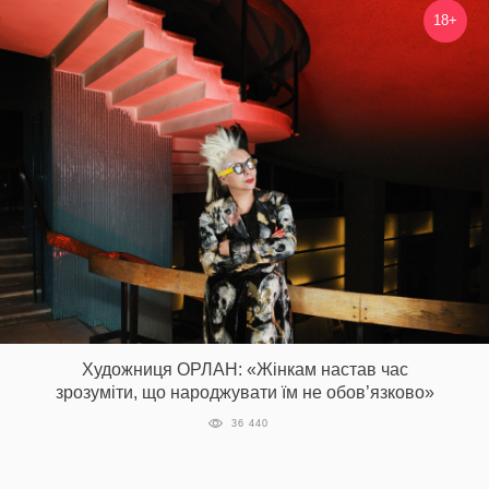
18+
Художниця ОРЛАН: «Жінкам настав час
зрозуміти, що народжувати їм не обов’язково»
36 440