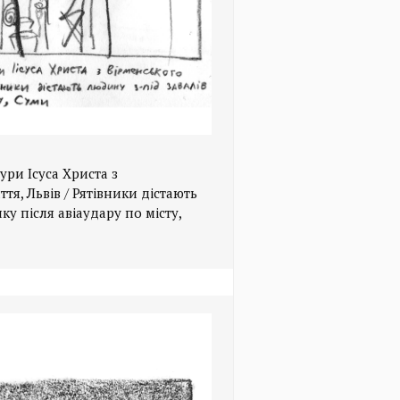
ури Ісуса Христа з
тя, Львів / Рятівники дістають
у після авіаудару по місту,