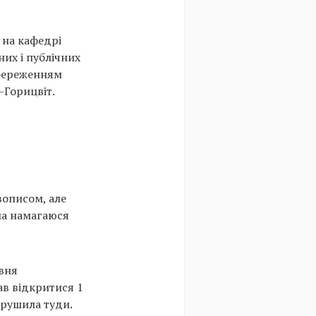
 на кафедрі
них і публічних
збереженням
-Горицвіт.
вописом, але
ема намагаюся
івня
в відкритися 1
ирушила туди.