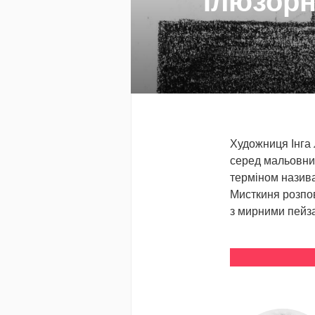
Ілюзорн
Художниця Інга 
серед мальовнич
терміном назива
Мисткиня розпов
з мирними пейз