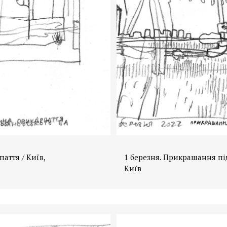
аття / Київ,
1 березня. Прикрашання підв
Київ