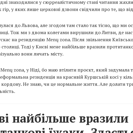
дні знаходилися у сюрреалістичному стані читання жахл
гір, у яких лише церковні дзвони свідчили про те, що ві
улася до Львова, але згодом там стало так тісно, що ми о
ниці. Тож ми з двома колегами вирушили до Литви, де на
скас на резиденцію Menų zonа. Після звільнення Київської
столиці. Тоді у Києві мене найбільше вразили протитанко
візуально вони личать місту.
 Menų zona, у Ніді, бо маю втілити проєкт, який задумала то
неформальна резиденція на красивій Куршській косі у кіль
о кордону. Не знаю, чи це нормальне життя. Але долати тр
ьність.
ві найбільше вразили
танкові їжаки. Здаєть