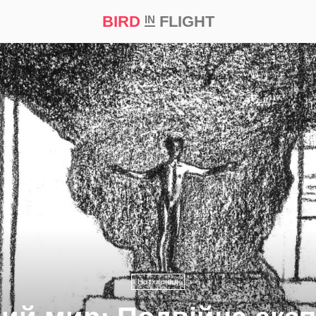
BIRD
FLIGHT
IN
а
Професія
Bird in Flight Prize ‘21
Натхнення