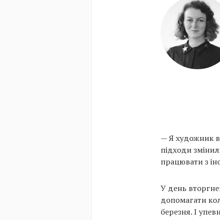
— Я художник в
підходи змінили
працювати з ін
У день вторгнен
допомагати кол
березня. І упев