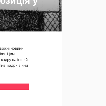
озиція у
ивожні новини
ія». Цим
 кадру на інший.
ливі кадри війни