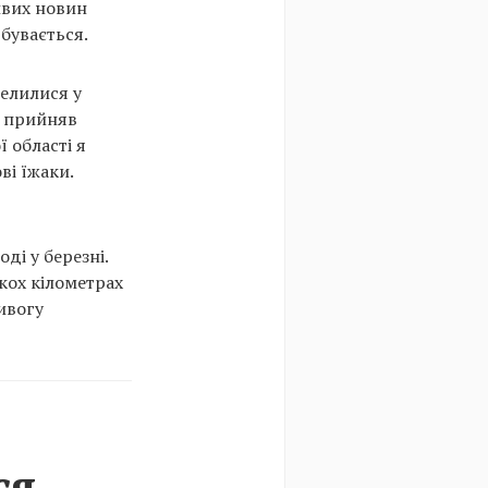
ивих новин
дбувається.
селилися у
с прийняв
 області я
ві їжаки.
ді у березні.
кох кілометрах
ивогу
ся,