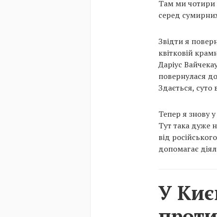
Там ми чотири 
серед сумирних 
Звідти я поверн
квітковій крам
Даріус Вайчекау
повернулася до 
Здається, суто 
Тепер я знову у
Тут така дуже 
від російськог
допомагає діял
У Киє
проти