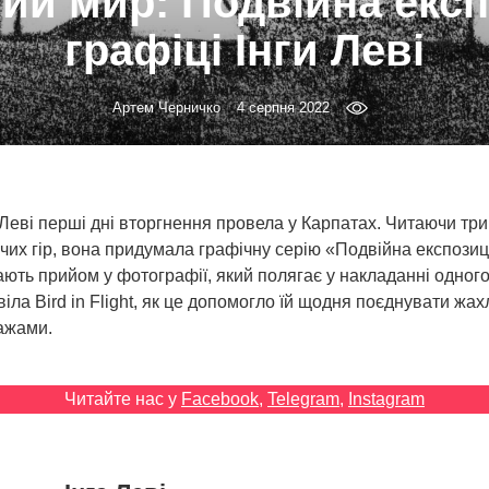
ий мир: Подвійна експ
графіці Інги Леві
Артем Черничко
4 серпня 2022
Леві перші дні вторгнення провела у Карпатах. Читаючи тр
их гір, вона придумала графічну серію «Подвійна експозиц
ють прийом у фотографії, який полягає у накладанні одного
іла Bird in Flight, як це допомогло їй щодня поєднувати жах
ажами.
Читайте нас у
Facebook
,
Telegram
,
Instagram