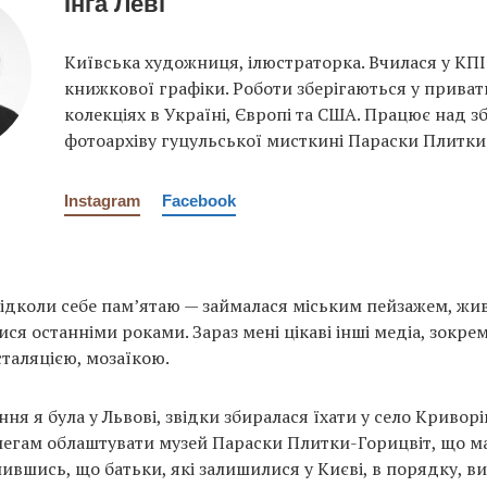
Інга Леві
Київська художниця, ілюстраторка. Вчилася у КПІ
книжкової графіки. Роботи зберігаються у приват
колекціях в Україні, Європі та США. Працює над 
фотоархіву гуцульської мисткині Параски Плитки
Instagram
Facebook
ідколи себе пам’ятаю — займалася міським пейзажем, жи
ся останніми роками. Зараз мені цікаві інші медіа, зокр
сталяцією, мозаїкою.
ня я була у Львові, звідки збиралася їхати у село Кривор
егам облаштувати музей Параски Плитки-Горицвіт, що ма
нившись, що батьки, які залишилися у Києві, в порядку, в