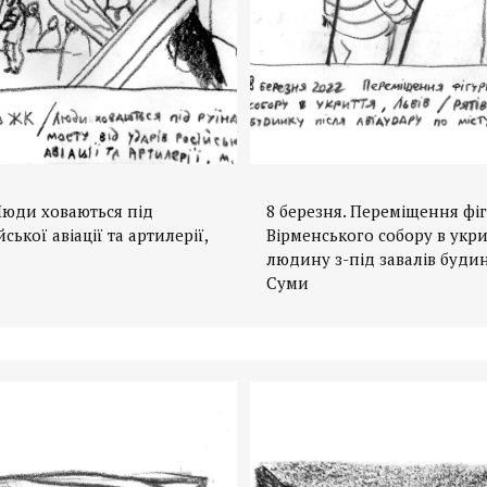
 Люди ховаються під
8 березня. Переміщення фіг
ської авіації та артилерії,
Вірменського собору в укрит
людину з-під завалів будинк
Суми