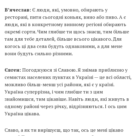
В’ячеслав:
Є люди, які, умовно, обирають у
ресторані, пити сьогодні коньяк, вино або пиво. А є
люди, які в конкретному винному регіоні обирають
окремі сорти. Чим глибше ти щось знаєш, тим більше
там для тебе деталей, більше всього цікавого. Для
когось ці два села будуть однаковими, а для мене
вони будуть сильно різними.
Євген:
Погоджуюся зі Славою. Я знімав приблизно у
семистах населених пунктах в Україні — це всі області,
можливо більш-менш усі райони, які є у країні.
Україна суперрізна, і чим глибше ти з цим
знайомишся, тим цікавіше. Навіть люди, які живуть в
одному районі через річку, відрізняються. І ось цим
Україна цікава.
Славо, а як ти вирішуєш, що так, ось це мені цікаво