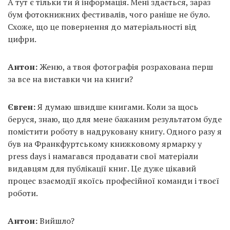
А тут є тільки ти й інформація. Мені здається, зараз
бум фотокнижних фестивалів, чого раніше не було.
Схоже, що це повернення до матеріальності від
цифри.
Антон:
Женю, а твоя фотографія розрахована перш
за все на виставки чи на книги?
Євген:
Я думаю швидше книгами. Коли за щось
беруся, знаю, що для мене бажаним результатом буде
помістити роботу в надруковану книгу. Одного разу я
був на Франкфуртському книжковому ярмарку у
press days і намагався продавати свої матеріали
видавцям для публікації книг. Це дуже цікавий
процес взаємодії якоїсь професійної команди і твоєї
роботи.
Антон:
Вийшло?