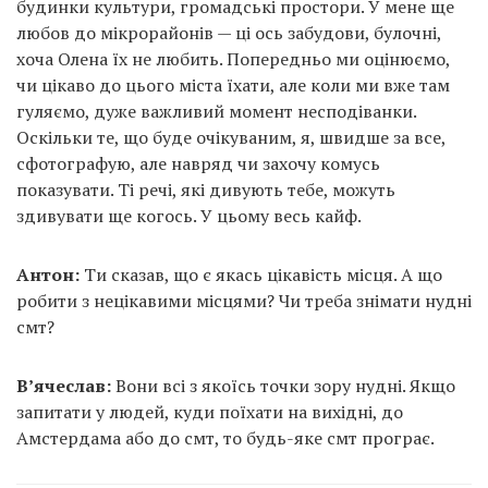
будинки культури, громадські простори. У мене ще
любов до мікрорайонів — ці ось забудови, булочні,
хоча Олена їх не любить. Попередньо ми оцінюємо,
чи цікаво до цього міста їхати, але коли ми вже там
гуляємо, дуже важливий момент несподіванки.
Оскільки те, що буде очікуваним, я, швидше за все,
сфотографую, але навряд чи захочу комусь
показувати. Ті речі, які дивують тебе, можуть
здивувати ще когось. У цьому весь кайф.
Антон:
Ти сказав, що є якась цікавість місця. А що
робити з нецікавими місцями? Чи треба знімати нудні
смт?
В’ячеслав:
Вони всі з якоїсь точки зору нудні. Якщо
запитати у людей, куди поїхати на вихідні, до
Амстердама або до смт, то будь-яке смт програє.