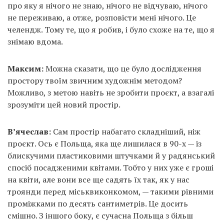
про яку я нічого не знаю, нічого не відчуваю, нічого
не переживаю, а отже, розповісти мені нічого. Це
челендж. Тому те, що я робив, і було схоже на те, що я
знімаю вдома.
Максим:
Можна сказати, що це було дослідження
простору твоїм звичним художнім методом?
Можливо, з метою навіть не зробити проєкт, а взагалі
зрозуміти цей новий простір.
В’ячеслав:
Сам простір набагато складніший, ніж
проєкт. Ось є Польща, яка ще лишилася в 90-х — із
блискучими пластиковими штучками й у радянський
спосіб посадженими квітами. Тобто у них уже є гроші
на квіти, але вони все ще садять їх так, як у нас
троянди перед міськвиконкомом, — такими рівними
проміжками по десять сантиметрів. Це досить
смішно. З іншого боку, є сучасна Польща з більш