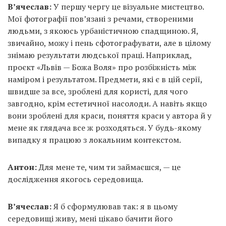
В’ячеслав:
У першу чергу це візуальне мистецтво.
Мої фотографії пов’язані з речами, створеними
людьми, з якоюсь урбаністичною спадщиною. Я,
звичайно, можу і пень сфотографувати, але в цілому
знімаю результати людської праці. Наприклад,
проєкт «Львів — Божа Воля» про розбіжність між
наміром і результатом. Предмети, які є в цій серії,
швидше за все, зроблені для користі, для чого
завгодно, крім естетичної насолоди. А навіть якщо
вони зроблені для краси, поняття краси у автора й у
мене як глядача все ж розходяться. У будь-якому
випадку я працюю з локальним контекстом.
Антон:
Для мене те, чим ти займаєшся, — це
дослідження якогось середовища.
В’ячеслав:
Я б сформулював так: я в цьому
середовищі живу, мені цікаво бачити його