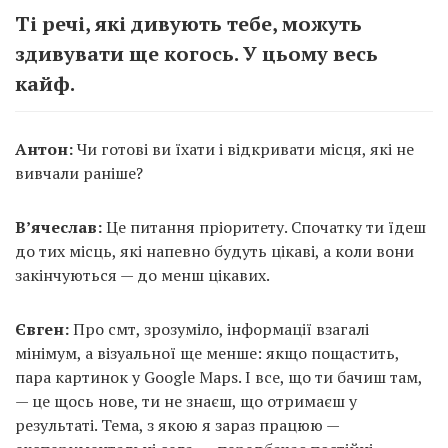
Ті речі, які дивують тебе, можуть
здивувати ще когось. У цьому весь
кайф.
Антон:
Чи готові ви їхати і відкривати місця, які не
вивчали раніше?
В’ячеслав:
Це питання пріоритету. Спочатку ти їдеш
до тих місць, які напевно будуть цікаві, а коли вони
закінчуються — до менш цікавих.
Євген:
Про смт, зрозуміло, інформації взагалі
мінімум, а візуальної ще менше: якщо пощастить,
пара картинок у Google Maps. І все, що ти бачиш там,
— це щось нове, ти не знаєш, що отримаєш у
результаті. Тема, з якою я зараз працюю —