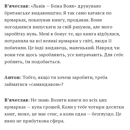
В’ячеслав:
«Львiв — Божа Воля» друкувало
британське видавництво. Я так само катався по
ярмарках, показував книгу, продавав. Вони
погодилися випускати за свій рахунок, але мого
заробітку нуль. Мені в бонус те, що книга відбулася,
потрапила на всі великі ярмарки у світі, люди її
побачили. Це інді-видавець, маленький. Навряд чи
вони теж щось заробляють, усе витрачають. Для себе
роблять, їм подобається.
Антон:
Тобто, якщо ти хочеш заробити, треба
займатися «самвидавом»?
В’ячеслав:
Не знаю. Возити книги по всіх цих
ярмарках — купа грошей. Коли у тебе чотири десятки
книг, може, це має сенс, а коли одна — безглуздо. Це
явно не прибуткова сфера.