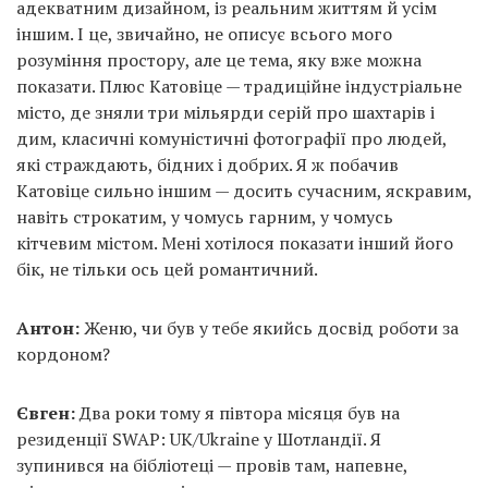
адекватним дизайном, із реальним життям й усім
іншим. І це, звичайно, не описує всього мого
розуміння простору, але це тема, яку вже можна
показати. Плюс Катовіце — традиційне індустріальне
місто, де зняли три мільярди серій про шахтарів і
дим, класичні комуністичні фотографії про людей,
які страждають, бідних і добрих. Я ж побачив
Катовіце сильно іншим — досить сучасним, яскравим,
навіть строкатим, у чомусь гарним, у чомусь
кітчевим містом. Мені хотілося показати інший його
бік, не тільки ось цей романтичний.
Антон:
Женю, чи був у тебе якийсь досвід роботи за
кордоном?
Євген:
Два роки тому я півтора місяця був на
резиденції SWAP: UK/Ukraine у Шотландії. Я
зупинився на бібліотеці — провів там, напевне,