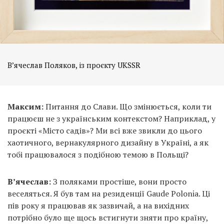
В’ячеслав Поляков, із проєкту UKSSR
Максим:
Питання до Слави. Що змінюється, коли ти
працюєш не з українським контекстом? Наприклад, у
проєкті «Місто садів»? Ми всі вже звикли до цього
хаотичного, вернакулярного дизайну в Україні, а як
тобі працювалося з подібною темою в Польщі?
В’ячеслав:
З поляками простіше, вони просто
веселяться. Я був там на резиденції Gaude Polonia. Ці
пів року я працював як зазвичай, а на вихідних
потрібно було ще щось встигнути зняти про країну,