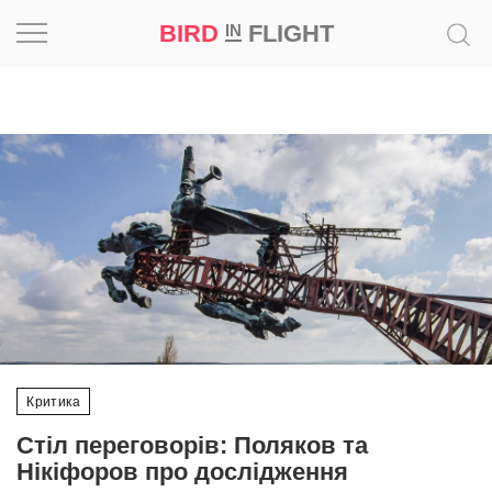
BIRD
FLIGHT
IN
Натхнення
Фотопроєкт
Новини
Світ
Архітектура
Професія
Критика
Bird
Стіл переговорів: Поляков та
in
Нікіфоров про дослідження
Flight