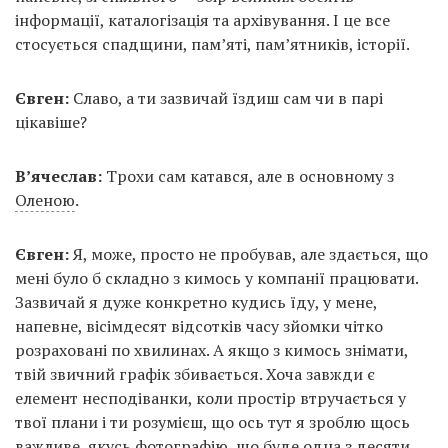
інформації, каталогізація та архівування. І це все
стосується спадщини, пам’яті, пам’ятників, історії.
Євген:
Славо, а ти зазвичай їздиш сам чи в парі
цікавіше?
В’ячеслав:
Трохи сам катався, але в основному з
Оленою
.
Євген:
Я, може, просто не пробував, але здається, що
мені було б складно з кимось у компанії працювати.
Зазвичай я дуже конкретно кудись їду, у мене,
напевне, вісімдесят відсотків часу зйомки чітко
розраховані по хвилинах. А якщо з кимось знімати,
твій звичний графік збивається. Хоча завжди є
елемент несподіванки, коли простір втручається у
твої плани і ти розумієш, що ось тут я зроблю щось
важливе, якусь фотографію, що буде одна з десяти