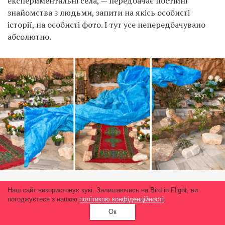
експериментальні села, — передбачає постійні
знайомства з людьми, запити на якісь особисті
історії, на особисті фото. І тут усе непередбачувано
абсолютно.
Наш сайт використовує кукі. Залишаючись на Bird in Flight, ви
В’ячеслав Поляков та Олена Субач, із проєкту «Місто
погоджуєтеся з нашою
політикою конфіденційності
.
садів»
Ок