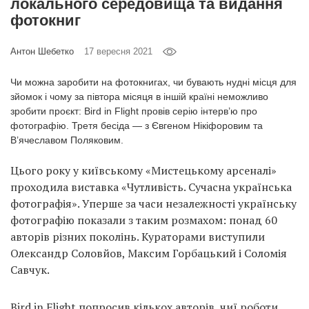
локального середовища та видання
Prize
фотокниг
‘21
Антон Шебетко
17 вересня 2021
Чи можна заробити на фотокнигах, чи бувають нудні місця для
зйомок і чому за півтора місяця в іншій країні неможливо
зробити проєкт: Bird in Flight провів серію інтерв’ю про
RU
EN
фотографію. Третя бесіда — з Євгеном Нікіфоровим та
В’ячеславом Поляковим.
Цього року у київському «Мистецькому арсеналі»
проходила виставка «Чутливість. Сучасна українська
фотографія». Уперше за часи незалежності українську
фотографію показали з таким розмахом: понад 60
авторів різних поколінь. Кураторами виступили
Олександр Соловйов, Максим Горбацький і Соломія
Савчук.
Bird in Flight попросив кількох авторів, чиї роботи