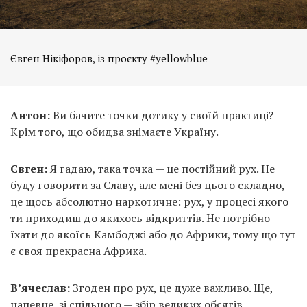
Євген Нікіфоров, із проєкту #yellowblue
Антон:
Ви бачите точки дотику у своїй практиці?
Крім того, що обидва знімаєте Україну.
Євген:
Я гадаю, така точка — це постійний рух. Не
буду говорити за Славу, але мені без цього складно,
це щось абсолютно наркотичне: рух, у процесі якого
ти приходиш до якихось відкриттів. Не потрібно
їхати до якоїсь Камбоджі або до Африки, тому що тут
є своя прекрасна Африка.
В’ячеслав:
Згоден про рух, це дуже важливо. Ще,
напевне, зі спільного — збір великих обсягів