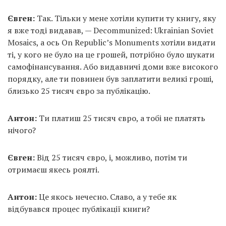
Євген:
Так. Тільки у мене хотіли купити ту книгу, яку
я вже тоді видавав, — Decommunized: Ukrainian Soviet
Mosaics, а ось On Republic’s Monuments хотіли видати
ті, у кого не було на це грошей, потрібно було шукати
самофінансування. Або видавничі доми вже високого
порядку, але ти повинен був заплатити великі гроші,
близько 25 тисяч євро за публікацію.
Антон:
Ти платиш 25 тисяч євро, а тобі не платять
нічого?
Євген:
Від 25 тисяч євро, і, можливо, потім ти
отримаєш якесь роялті.
Антон:
Це якось нечесно. Славо, а у тебе як
відбувався процес публікації книги?