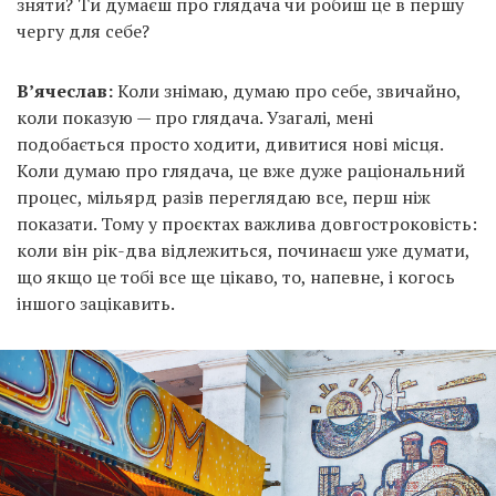
зняти? Ти думаєш про глядача чи робиш це в першу
чергу для себе?
В’ячеслав:
Коли знімаю, думаю про себе, звичайно,
коли показую — про глядача. Узагалі, мені
подобається просто ходити, дивитися нові місця.
Коли думаю про глядача, це вже дуже раціональний
процес, мільярд разів переглядаю все, перш ніж
показати. Тому у проєктах важлива довгостроковість:
коли він рік-два відлежиться, починаєш уже думати,
що якщо це тобі все ще цікаво, то, напевне, і когось
іншого зацікавить.