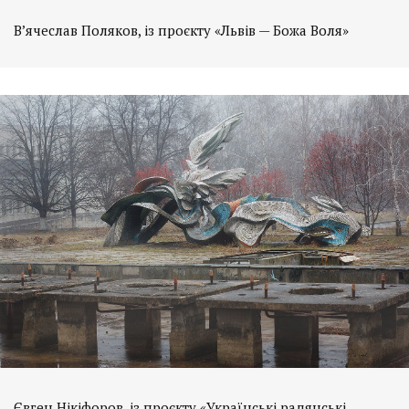
В’ячеслав Поляков, із проєкту «Львів — Божа Воля»
Євген Нікіфоров, із проєкту «Українські радянські