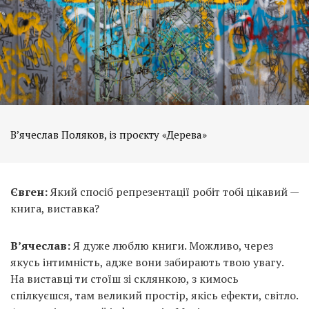
В’ячеслав Поляков, із проєкту «Дерева»
Євген:
Який спосіб репрезентації робіт тобі цікавий —
книга, виставка?
В’ячеслав:
Я дуже люблю книги. Можливо, через
якусь інтимність, адже вони забирають твою увагу.
На виставці ти стоїш зі склянкою, з кимось
спілкуєшся, там великий простір, якісь ефекти, світло.