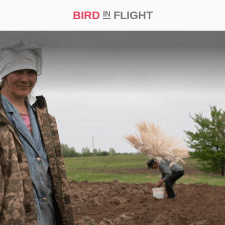
BIRD
FLIGHT
IN
а
Професія
Bird in Flight Prize ‘21