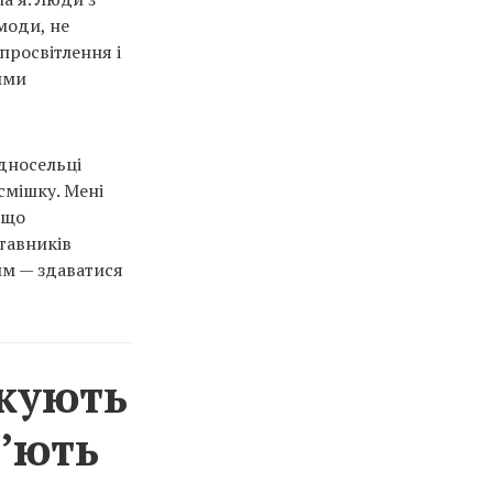
моди, не
просвітлення і
ими
односельці
смішку. Мені
іщо
тавників
им — здаватися
икують
п’ють