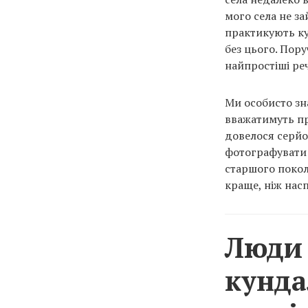
мого села не за
практикують кун
без цього. Пор
найпростіші реч
Ми особисто зна
вважатимуть пр
довелося серйо
фотографувати 
старшого покол
краще, ніж насп
Люди 
кунда