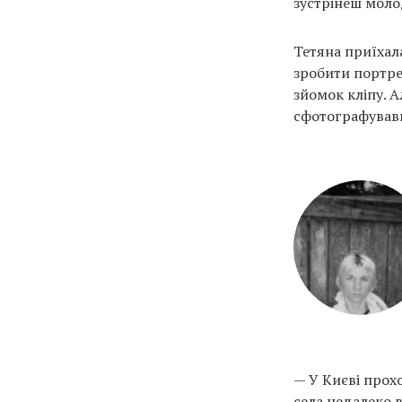
зустрінеш молод
Тетяна приїхал
зробити портре
зйомок кліпу. А
сфотографувавш
— У Києві прохо
села недалеко в