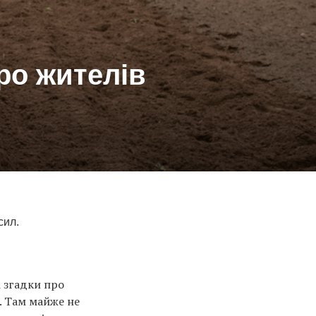
ро жителів
сил.
і згадки про
о. Там майже не