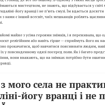
ймаються мистецтвом, не знають, що відбувається у світі 
даліні-йогу вранці і не п’ють смузі. Їм вдається досягти 
уч з нами є інший всесвіт, чиїх мешканців роблять щаслив
і.
йомі майже з усіма героями знімків, і я переживала, що 
оєкт релігійним або навіть гірше — сприймуть його як на
зно прокачатися, щоб навчитися пояснювати людям, нав
їх у повсякденному одязі посеред поля. Як і багато предс
іння, вони вважають, що на знімках потрібно бути ошатн
равді.
з мого села не практ
ліні-йогу вранці і не 