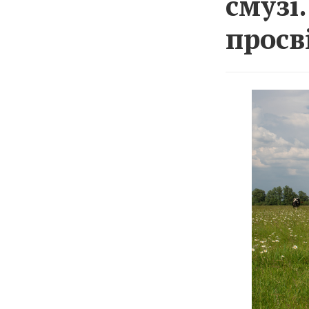
смузі
просв