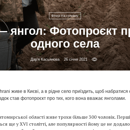
Фічер На головну
 — янгол: Фотопроєкт п
одного села
Дар'я Касьянова
26 січня 2021
rani живе в Києві, а в рідне село приїздить, щоб набратися 
здок став фотопроєкт про тих, кого вона вважає янголами.
итомирської області живе трохи більше 300 чоловік. Перш
ься ще у XVI столітті, але популярності йому це не додал