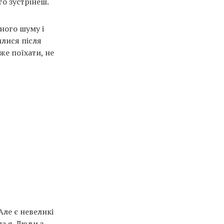
го зустрінеш.
ного шуму і
илися після
же поїхати, не
Але є невеликі
ла я. Люди з