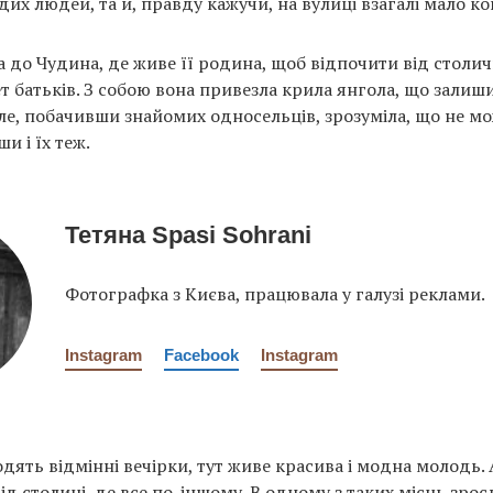
их людей, та й, правду кажучи, на вулиці взагалі мало ко
а до Чудина, де живе її родина, щоб відпочити від столич
т батьків. З собою вона привезла крила янгола, що залиш
ле, побачивши знайомих односельців, зрозуміла, що не мо
и і їх теж.
Тетяна Spasi Sohrani
Фотографка з Києва, працювала у галузі реклами.
Instagram
Facebook
Instagram
дять відмінні вечірки, тут живе красива і модна молодь. 
ід столиці, де все по-іншому. В одному з таких місць зрос