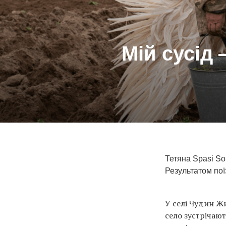
Мій сусід
Тетяна Spasi Soh
Результатом пої
У селі Чудин Ж
село зустрічают