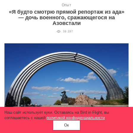
Опыт
«Я будто смотрю прямой репортаж из ада»
— дочь военного, сражающегося на
Азовстали
39 287
Наш сайт использует куки. Оставаясь на Bird in Flight, вы
соглашаетесь с нашей
политикой конфиденциальности
.
Ок