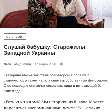
‘21
Фотопроект
Репортаж
Фотопроект
Партнерский
Слушай бабушку: Старожилы
материал
Западной Украины
О
Леля Гольдштейн
17 марта 2020
птичке
Екатерина Москалюк стала оператором в проекте о
Рекламодателям
старожилах, а затем начала снимать собственную фотосерию.
С ее помощью она хочет сохранить лица и исчезающий быт
этих людей.
«Есть кто-то дома? Мы историки из Львова. Можете
поделиться воспоминаниями детства?» — с таких