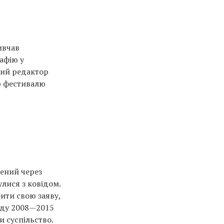
ивчав
рафію у
ний редактор
р фестивалю
чений через
улися з ковідом.
ити свою заяву,
оду 2008—2015
и суспільство.