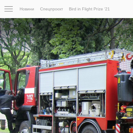
Новини
Спецпроєкт
Bird in Flight Prize ‘21
Натхнення
Фотопроєкт
Новини
Світ
Архітектур