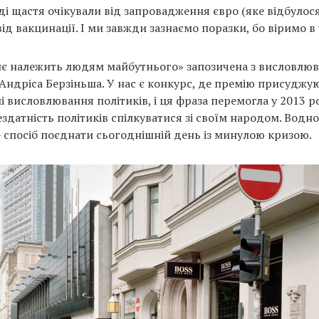
і щастя очікували від запровадження євро (яке відбулося
 від вакцинації. І ми завжди зазнаємо поразки, бо віримо в
нє належить людям майбутнього» запозичена з висловлю
Андріса Берзіньша. У нас є конкурс, де премію присуджую
 висловлювання політиків, і ця фраза перемогла у 2013 р
здатність політиків спілкуватися зі своїм народом. Водно
 спосіб поєднати сьогоднішній день із минулою кризою.