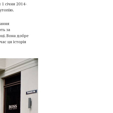
 1 січня 2014-
 утопію.
вання
ть за
оці. Вона добре
час ця історія