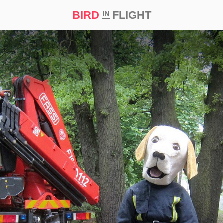
BIRD
FLIGHT
IN
а
Професія
Bird in Flight Prize ‘21