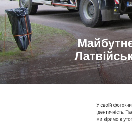
Майбутнє
Латвійськ
У своїй фотокни
ідентичність. Т
ми віримо в уто