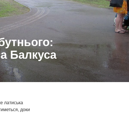
бутнього:
са Балкуса
ке латиська
тиметься, доки