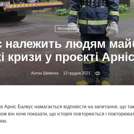
Фотопроєкт
 належить людям май
і кризи у проєкті Арні
Антон Шебетко
13 грудня 2021
зі Арніс Балкус намагається відповісти на запитання, що та
акож він хоче показати, що історія повторюється і повторюва
пію.