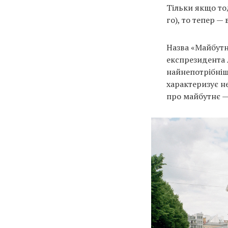
Тільки якщо тод
го), то тепер —
Назва «Майбут
експрезидента 
найнепотрібніші
характеризує не
про майбутнє —