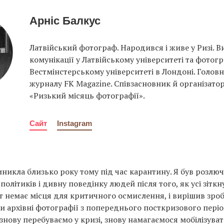
Арніс Балкус
Латвійський фотограф. Народився і живе у Ризі. В
комунікації у Латвійському університеті та фотог
Вестмінстерському університеті в Лондоні. Голов
журналу FK Magazine. Співзасновник й організато
«Ризький місяць фотографії».
Сайт
Instagram
иникла близько року тому під час карантину. Я був розлю
політиків і дивну поведінку людей після того, як усі зіткн
ут немає місця для критичного осмислення, і вирішив зроб
 архівні фотографії з попереднього посткризового пері
 знову перебуваємо у кризі, знову намагаємося мобілізуват