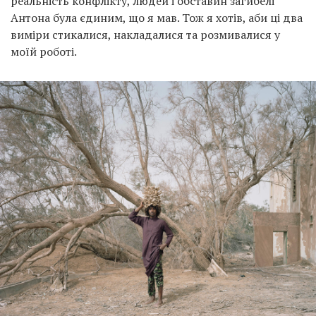
реальність конфлікту, людей і обставин загибелі
Антона була єдиним, що я мав. Тож я хотів, аби ці два
виміри стикалися, накладалися та розмивалися у
моїй роботі.