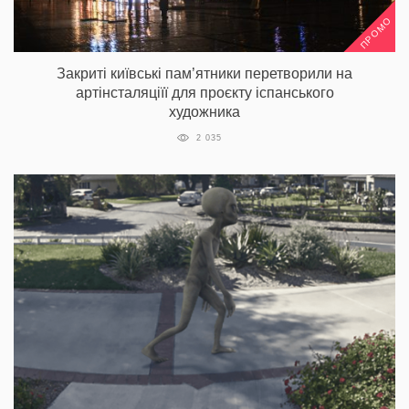
ПРОМО
Закриті київські пам’ятники перетворили на
артінсталяціїї для проєкту іспанського
художника
2 035