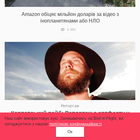
Amazon обіцяє мільйон доларів за відео з
інопланетянами або НЛО
1 501
Репортаж
Карпатський вайб: Репортаж з артфесту у
Наш сайт використовує кукі. Залишаючись на Bird in Flight, ви
горах
погоджуєтеся з нашою
політикою конфіденційності
.
2 200
Ок