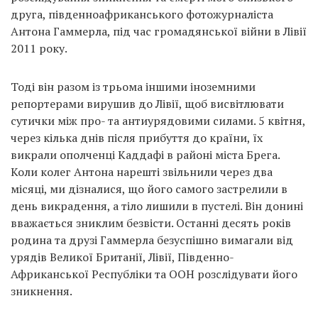
друга, південноафриканського фотожурналіста
Антона Гаммерла, під час громадянської війни в Лівії
2011 року.
Тоді він разом із трьома іншими іноземними
репортерами вирушив до Лівії, щоб висвітлювати
сутички між про- та антиурядовими силами. 5 квітня,
через кілька днів після прибуття до країни, їх
викрали ополченці Каддафі в районі міста Брега.
Коли колег Антона нарешті звільнили через два
місяці, ми дізналися, що його самого застрелили в
день викрадення, а тіло лишили в пустелі. Він донині
вважається зниклим безвісти. Останні десять років
родина та друзі Гаммерла безуспішно вимагали від
урядів Великої Британії, Лівії, Південно-
Африканської Республіки та ООН розслідувати його
зникнення.