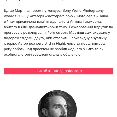
Prize
‘21
Едгар Мартінш переміг у конкурсі Sony World Photography
Awards 2023 у категорії «Фотограф року». Його серія «Наша
війна» присвячена пам’яті журналіста Антона Гаммерла,
вбитого в Лівії дванадцять років тому. Розчарований відсутністю
прогресу в розслідуванні його смерті, Мартінш сам вирушив у
подорож слідами друга, аби створити неочевидну візуальну
історію. Автор розповів Bird in Flight, чому за перші півтора
RU
EN
року роботи над проєктом не зробив жодного знімка та як
особиста історія зрештою стала глобальною.
Читайте нас у
Instagram