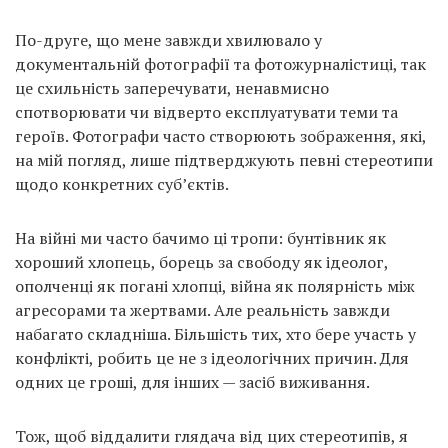
По-друге, що мене завжди хвилювало у
документальній фотографії та фотожурналістиці, так
це схильність заперечувати, ненавмисно
спотворювати чи відверто експлуатувати теми та
героїв. Фотографи часто створюють зображення, які,
на мій погляд, лише підтверджують певні стереотипи
щодо конкретних суб’єктів.
На війні ми часто бачимо ці тропи: бунтівник як
хороший хлопець, борець за свободу як ідеолог,
ополченці як погані хлопці, війна як полярність між
агресорами та жертвами. Але реальність завжди
набагато складніша. Більшість тих, хто бере участь у
конфлікті, робить це не з ідеологічних причин. Для
одних це гроші, для інших — засіб виживання.
Тож, щоб віддалити глядача від цих стереотипів, я