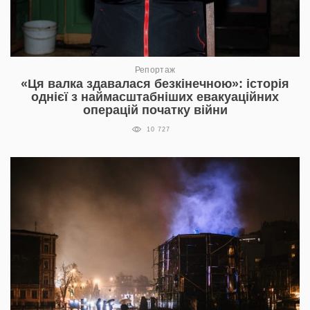
Репортаж
«Ця валка здавалася безкінечною»: історія
однієї з наймасштабніших евакуаційних
операцій початку війни
10 727