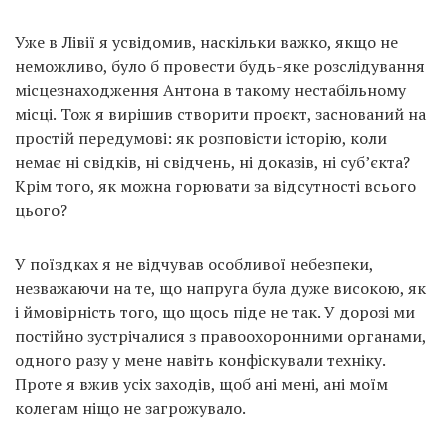
Уже в Лівії я усвідомив, наскільки важко, якщо не
неможливо, було б провести будь-яке розслідування
місцезнаходження Антона в такому нестабільному
місці. Тож я вирішив створити проєкт, заснований на
простій передумові: як розповісти історію, коли
немає ні свідків, ні свідчень, ні доказів, ні суб’єкта?
Крім того, як можна горювати за відсутності всього
цього?
У поїздках я не відчував особливої небезпеки,
незважаючи на те, що напруга була дуже високою, як
і ймовірність того, що щось піде не так. У дорозі ми
постійно зустрічалися з правоохоронними органами,
одного разу у мене навіть конфіскували техніку.
Проте я вжив усіх заходів, щоб ані мені, ані моїм
колегам ніщо не загрожувало.