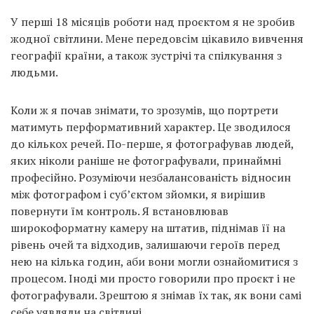
У перші 18 місяців роботи над проєктом я не зробив
жодної світлини. Мене передовсім цікавило вивчення
географії країни, а також зустрічі та спілкування з
людьми.
Коли ж я почав знімати, то зрозумів, що портрети
матимуть перформативний характер. Це зводилося
до кількох речей. По-перше, я фотографував людей,
яких ніколи раніше не фотографували, принаймні
професійно. Розуміючи незбалансованість відносин
між фотографом і суб’єктом зйомки, я вирішив
повернути їм контроль. Я встановлював
широкоформатну камеру на штатив, піднімав її на
рівень очей та відходив, залишаючи героїв перед
нею на кілька годин, аби вони могли ознайомитися з
процесом. Іноді ми просто говорили про проєкт і не
фотографували. Зрештою я знімав їх так, як вони самі
себе уявляли на світлині.