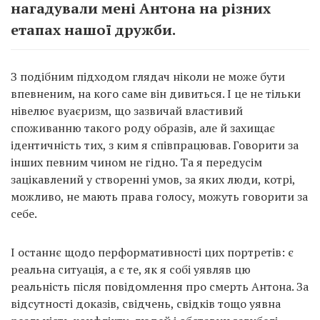
нагадували мені Антона на різних
етапах нашої дружби.
З подібним підходом глядач ніколи не може бути
впевненим, на кого саме він дивиться. І це не тільки
нівелює вуаєризм, що зазвичай властивий
споживанню такого роду образів, але й захищає
ідентичність тих, з ким я співпрацював. Говорити за
інших певним чином не гідно. Та я передусім
зацікавлений у створенні умов, за яких люди, котрі,
можливо, не мають права голосу, можуть говорити за
себе.
І останнє щодо перформативності цих портретів: є
реальна ситуація, а є те, як я собі уявляв цю
реальність після повідомлення про смерть Антона. За
відсутності доказів, свідчень, свідків тощо уявна