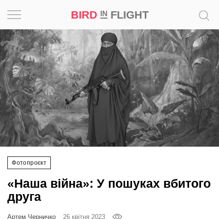
BIRD
FLIGHT
IN
Натхнення
Фотопроєкт
Новини
Світ
Архітектура
Фотопроєкт
Професія
«Наша війна»: У пошуках вбитого
Bird
друга
in
Flight
Артем Черничко
26 квітня 2023