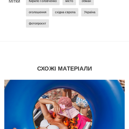
Мітки
Кирило Головченко
місто
обман
оголошення
східна європа
Україна
фотопроєкт
СХОЖІ МАТЕРІАЛИ