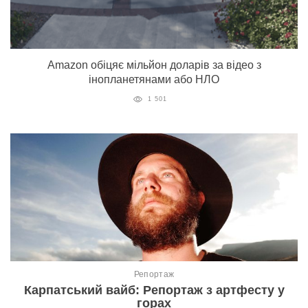
Amazon обіцяє мільйон доларів за відео з
інопланетянами або НЛО
1 501
Репортаж
Карпатський вайб: Репортаж з артфесту у
горах