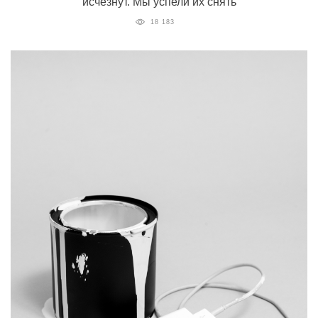
исчезнут. Мы успели их снять
18 183