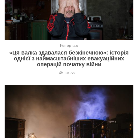
Репортаж
«Ця валка здавалася безкінечною»: історія
однієї з наймасштабніших евакуаційних
операцій початку війни
10 727