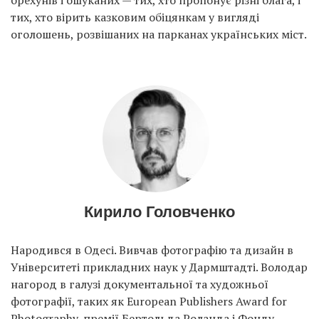
брехунів і ошуканих — тих, хто пропонує різні блага, і
тих, хто вірить казковим обіцянкам у вигляді
оголошень, розвішаних на парканах українських міст.
Кирило Головченко
Народився в Одесі. Вивчав фотографію та дизайн в
Університеті прикладних наук у Дармштадті. Володар
нагород в галузі документальної та художньої
фотографії, таких як European Publishers Award for
Photography, премії Бертольда Роланда і Фонду