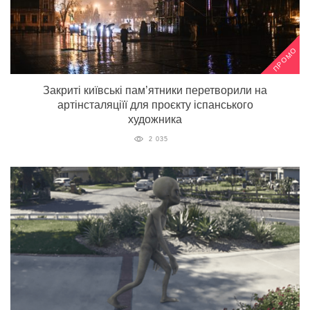
ПРОМО
Закриті київські пам’ятники перетворили на
артінсталяціїї для проєкту іспанського
художника
2 035