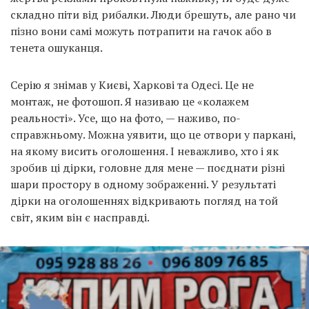
складно піти від рибалки. Люди брешуть, але рано чи
пізно вони самі можуть потрапити на гачок або в
тенета ошуканця.
Серію я знімав у Києві, Харкові та Одесі. Це не
монтаж, не фотошоп. Я називаю це «колажем
реальності». Усе, що на фото, — наживо, по-
справжньому. Можна уявити, що це отвори у паркані,
на якому висить оголошення. І неважливо, хто і як
зробив ці дірки, головне для мене — поєднати різні
шари простору в одному зображенні. У результаті
дірки на оголошеннях відкривають погляд на той
світ, яким він є насправді.