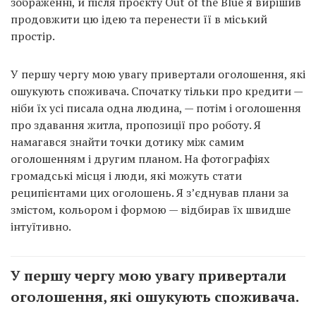
зображенні, й після проєкту Out of the Blue я вирішив
продовжити цю ідею та перенести її в міський
простір.
У першу чергу мою увагу привертали оголошення, які
ошукують споживача. Спочатку тільки про кредити —
ніби їх усі писала одна людина, — потім і оголошення
про здавання житла, пропозиції про роботу. Я
намагався знайти точки дотику між самим
оголошенням і другим планом. На фотографіях
громадські місця і люди, які можуть стати
реципієнтами цих оголошень. Я з’єднував плани за
змістом, кольором і формою — відбирав їх швидше
інтуїтивно.
У першу чергу мою увагу привертали
оголошення, які ошукують споживача.