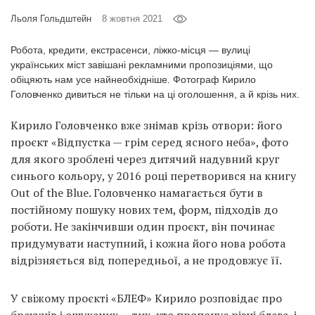
Prize
Льоля Гольдштейн
8 жовтня 2021
‘21
Робота, кредити, екстрасенси, ліжко-місця — вулиці
українських міст завішані рекламними пропозиціями, що
обіцяють нам усе найнеобхідніше. Фотограф Кирило
Головченко дивиться не тільки на ці оголошення, а й крізь них.
Кирило Головченко вже знімав крізь отвори: його
RU
EN
проєкт «Відпустка — грім серед ясного неба», фото
для якого зроблені через дитячий надувний круг
синього кольору, у 2016 році перетворився на книгу
Out of the Blue. Головченко намагається бути в
постійному пошуку нових тем, форм, підходів до
роботи. Не закінчивши один проєкт, він починає
придумувати наступний, і кожна його нова робота
відрізняється від попередньої, а не продовжує її.
У свіжому проєкті «БЛЕФ» Кирило розповідає про