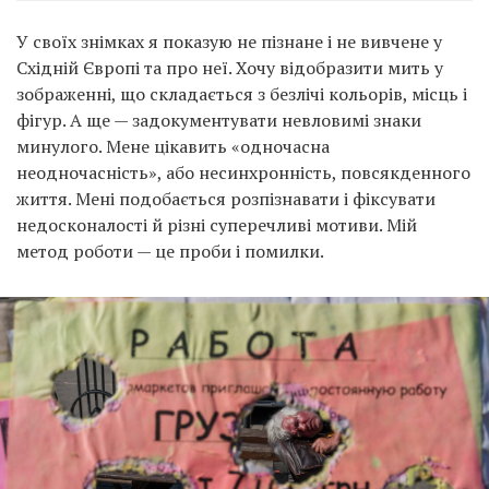
У своїх знімках я показую не пізнане і не вивчене у
Східній Європі та про неї. Хочу відобразити мить у
зображенні, що складається з безлічі кольорів, місць і
фігур. А ще — задокументувати невловимі знаки
минулого. Мене цікавить «одночасна
неодночасність», або несинхронність, повсякденного
життя. Мені подобається розпізнавати і фіксувати
недосконалості й різні суперечливі мотиви. Мій
метод роботи — це проби і помилки.