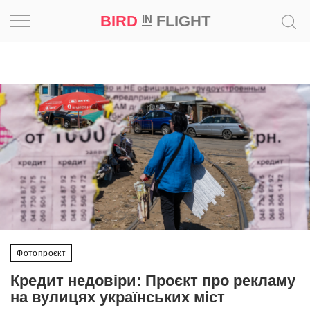
BIRD
FLIGHT
IN
Натхнення
Фотопроєкт
Новини
Світ
Архітектура
Професія
Фотопроєкт
Bird
Кредит недовіри: Проєкт про рекламу
in
на вулицях українських міст
Flight