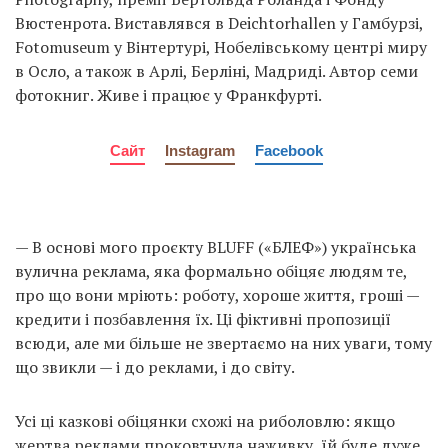
Вюстенрота. Виставлявся в Deichtorhallen у Гамбурзі,
Fotomuseum у Вінтертурі, Нобелівському центрі миру
в Осло, а також в Арлі, Берліні, Мадриді. Автор семи
фотокниг. Живе і працює у Франкфурті.
Сайт
Instagram
Facebook
— В основі мого проєкту BLUFF («БЛЕФ») українська
вулична реклама, яка формально обіцяє людям те,
про що вони мріють: роботу, хороше життя, гроші —
кредити і позбавлення їх. Ці фіктивні пропозиції
всюди, але ми більше не звертаємо на них уваги, тому
що звикли — і до реклами, і до світу.
Усі ці казкові обіцянки схожі на риболовлю: якщо
жертва реклами проковтнула наживку, їй буде дуже