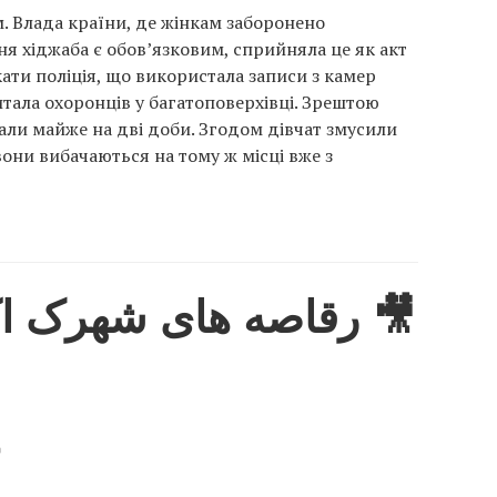
. Влада країни, де жінкам заборонено
ня хіджаба є обов’язковим, сприйняла це як акт
ати поліція, що використала записи з камер
тала охоронців у багатоповерхівці. Зрештою
али майже на дві доби. Згодом дівчат змусили
вони вибачаються на тому ж місці вже з
رقاصه های شهرک اکباتا