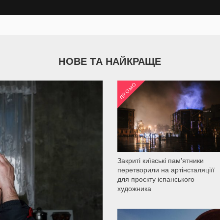
НОВЕ ТА НАЙКРАЩЕ
ПРОМО
2 035
Закриті київські пам’ятники
перетворили на артінсталяціїї
для проєкту іспанського
художника