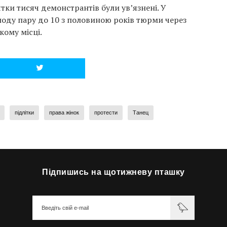
тки тисяч демонстрантів були ув’язнені. У
оду пару до 10 з половиною років тюрми через
кому місці.
підлітки
права жінок
протести
Танец
Підпишись на щотижневу пташку