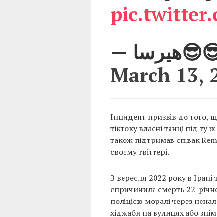
pic.twitte
— سا
March 13, 
Інцидент призвів до того, щ
тіктоку власні танці під ту 
також підтримав співак Rem
своєму твіттері.
З вересня 2022 року в Ірані
спричинила смерть 22-річно
поліцією моралі через нена
хіджаби на вулицях або знім