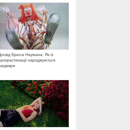
3 994
Досвід Брюса Наумана: Як із
прокрастинації народжуються
шедеври
1 161