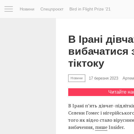
Новини
Спецпроєкт
Bird in Flight Prize ‘21
Натхнення
Фотопроєкт
Новини
Світ
Архітектур
В Ірані дівч
вибачатися 
тіктоку
17 березня 2023
Артем
Новини
Читайте на
В Ірані п’ять дівчат-підліт
Селени Гомес і нігерійського
того як відео стало вірусни
вибачення,
пише
Insider.