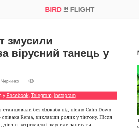
BIRD
FLIGHT
IN
а
Професія
Bird in Flight Prize ‘21
ат змусили
за вірусний танець у
 Черничко
с у
Facebook
,
Telegram
,
Instagram
ків станцювали без хіджаба під пісню Calm Down
 співака Rema, виклавши ролик у тіктоку. Після
м, дівчат затримали і змусили записати