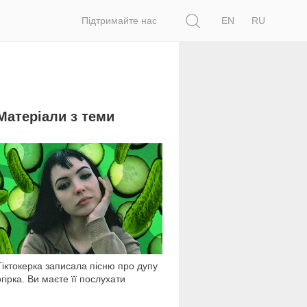
Пошук
Підтримайте нас
EN
RU
Матеріали з теми
17 252
Тіктокерка записала пісню про дупу
огірка. Ви маєте її послухати