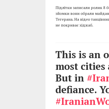
Підлітки записали ролик 8 
зйомки вони обрали майданч
Тегерана. На відео танцівниц
не покриває хіджаб.
This is an 
most cities
But in
#Ira
defiance. 
#IranianW