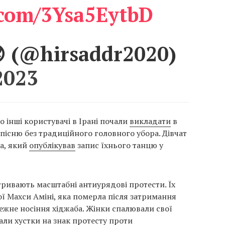
r.com/3Ysa5EytbD
هیر😎😎 (@hirsaddr2020)
2023
о інші користувачі в Ірані почали
викладати
в
ж пісню без традиційного головного убора. Дівчат
a, який
опублікував
запис їхнього танцю у
 тривають масштабні антиурядові протести. Їх
ї Махси Аміні, яка померла після затримання
лежне носіння хіджаба. Жінки спалювали свої
али хустки на знак протесту проти