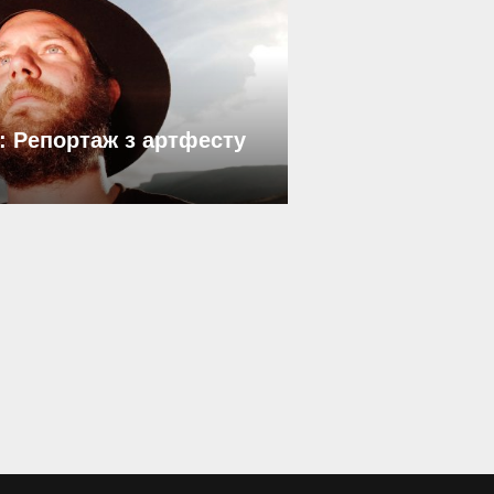
: Репортаж з артфесту