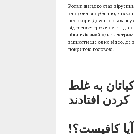
Ролик швидко став вірусним
танцювати публічно, а носін
непокори. Дівчат почала шук
відеоспостереження та допи
підлітків знайшли та затрим
записати ще одне відео, де 
покритою головою.
🎥 ن به غلط
کردن افتادند
آیا کافیست؟!