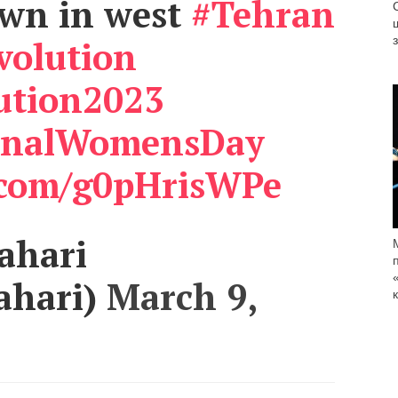
wn in west
#Tehran
volution
ution2023
ionalWomensDay
r.com/g0pHrisWPe
ahari
ahari)
March 9,