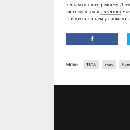
теократичного режиму. Деся
лютому в Ірані
засудили
мол
її відео з танцем у громадсь
Мітки
TikTok
видео
Иран