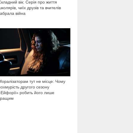
Складний вік: Серія про життя
школярів, чиїх друзів та вчителів
забрала війна
6 594
Моралізаторам тут не місце: Чому
похмурість другого сезону
«Ейфорії» робить його лише
кращим