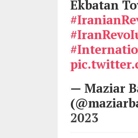
Ekbatan To
#IranianRe
#IranRevoI
#Internat
pic.twitte
— Maziar B
(@maziarb
2023