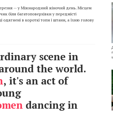
березня — у Міжнародний жіночий день. Місцем
ик біля багатоповерхівки у передмісті
і одягнені в короткі топи і штани, а їхню голову
ordinary scene in
 around the world.
n
, it's an act of
Young
omen
dancing in