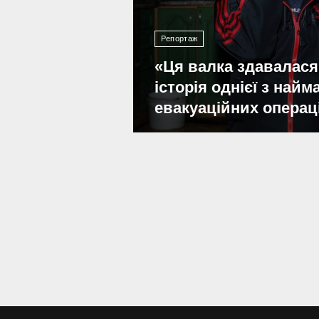
Репортаж
«Ця валка здавалася
історія однієї з най
евакуаційних операц