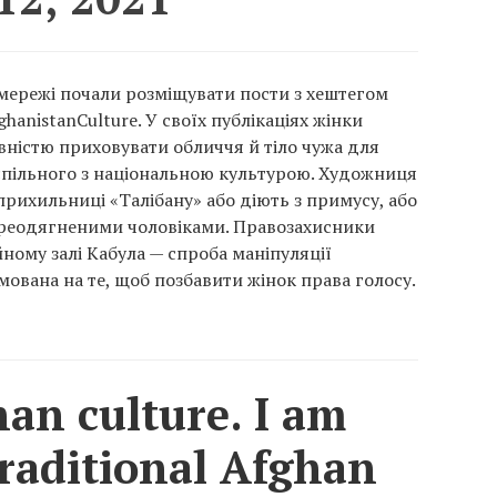
мережі почали розміщувати пости з хештегом
hanistanCulture. У своїх публікаціях жінки
ністю приховувати обличчя й тіло чужа для
о спільного з національною культурою. Художниця
прихильниці «Талібану» або діють з примусу, або
переодягненими чоловіками. Правозахисники
йному залі Кабула — спроба маніпуляції
вана на те, щоб позбавити жінок права голосу.
han culture. I am
raditional Afghan