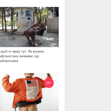
2 418
І щоб ні звуку тут: Як музика
Афганістану виживає під
заборонами
2 968
18+