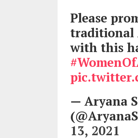
Please prom
traditional
with this h
#WomenOfA
pic.twitte
— Aryana S
(@AryanaS
13, 2021