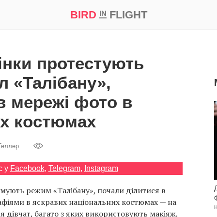
BIRD
FLIGHT
IN
а
Професія
Bird in Flight Prize ‘21
інки протестують
л «Талібану»,
в мережі фото в
х костюмах
Теллер
с у
Facebook
,
Telegram
,
Instagram
имують режим «Талібану», почали ділитися в
фіями в яскравих національних костюмах — на
 дівчат, багато з яких використовують макіяж,