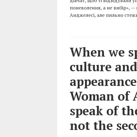
дівчат, щоб ті відвідували у
поневолення, а не вибір», — 
Анджелесі, але пильно стежи
When we sp
culture and
appearance 
Woman of A
speak of th
not the sec