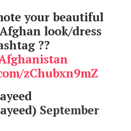
ote your beautiful
 Afghan look/dress
ashtag ??
fghanistan
r.com/zChubxn9mZ
ayeed
ayeed)
September