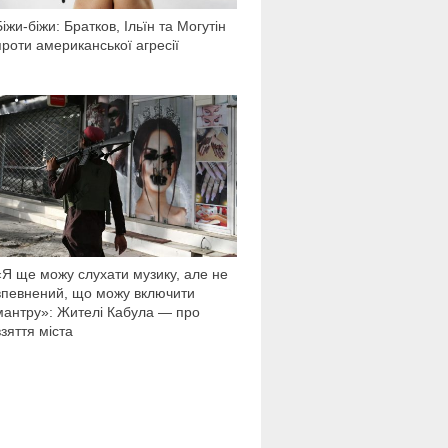
Біжи-біжи: Братков, Ільїн та Могутін
проти американської агресії
14 587
«Я ще можу слухати музику, але не
впевнений, що можу включити
мантру»: Жителі Кабула — про
взяття міста