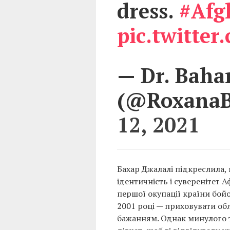
dress.
#Afg
pic.twitte
— Dr. Bahar
(@RoxanaB
12, 2021
Бахар Джалалі підкреслила, 
ідентичність і суверенітет 
першої окупації країни бойо
2001 році — приховувати обл
бажанням. Однак минулого 