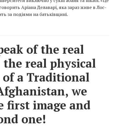
ніверситети виключно у сукні абайя та нікабі. «Це
говорить Аріана Делаварі, яка зараз живе в Лос-
ть за подіями на батьківщині.
eak of the real
 the real physical
of a Traditional
fghanistan, we
e first image and
ond one!