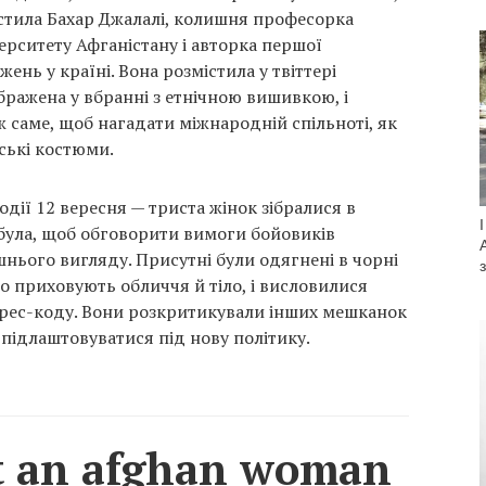
устила Бахар Джалалі, колишня професорка
ерситету Афганістану і авторка першої
нь у країні. Вона розмістила у твіттері
бражена у вбранні з етнічною вишивкою, і
ж саме, щоб нагадати міжнародній спільноті, як
ські костюми.
одії 12 вересня — триста жінок зібралися в
абула, щоб обговорити вимоги бойовиків
шнього вигляду. Присутні були одягнені в чорні
що приховують обличчя й тіло, і висловилися
рес-коду. Вони розкритикували інших мешканок
 підлаштовуватися під нову політику.
at an afghan woman