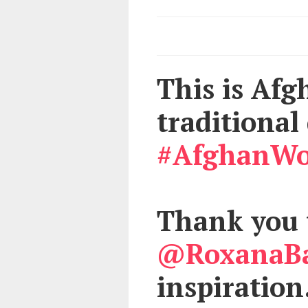
This is Afg
traditional
#AfghanW
Thank you 
@RoxanaB
inspiration