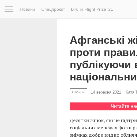
Новини
Спецпроєкт
Bird in Flight Prize ‘21
Натхнення
Фотопроєкт
Новини
Світ
Архітектур
Афганські ж
проти прави
публікуючи 
національни
14 вересня 2021
Катя 
Новини
Читайте на
Десятки жінок, які не підтр
соціальних мережах фотогра
знімках добре видно обличчя