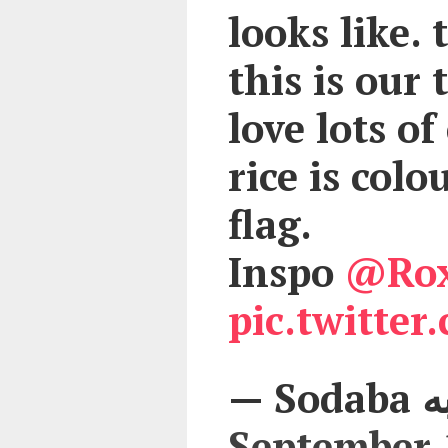
looks like. 
this is our 
love lots of
rice is colo
flag.
Inspo
@Rox
pic.twitter
September 