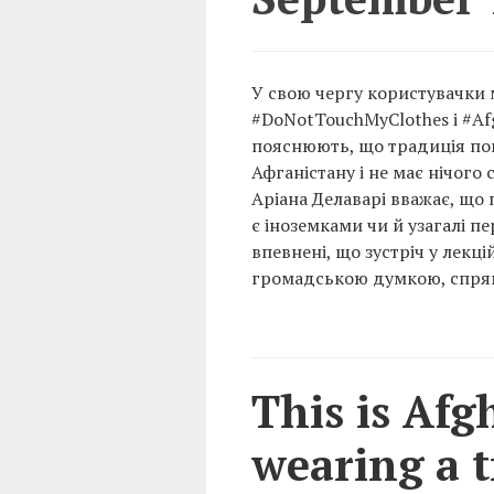
У свою чергу користувачки 
#DoNotTouchMyClothes і #Afg
пояснюють, що традиція пов
Афганістану і не має нічог
Аріана Делаварі вважає, що 
є іноземками чи й узагалі 
впевнені, що зустріч у лекці
громадською думкою, спрямо
This is Afg
wearing a t