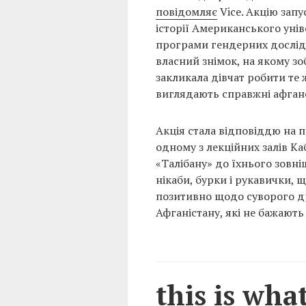
повідомляє
Vice. Акцію зап
історії Американського унів
програми гендерних дослідже
власний знімок, на якому зо
закликала дівчат робити те 
виглядають справжні афган
Акція стала відповіддю на п
одному з лекційних залів К
«Талібану» до їхнього зовні
нікаби, бурки і рукавички, 
позитивно щодо суворого д
Афганістану, які не бажають
this is wh