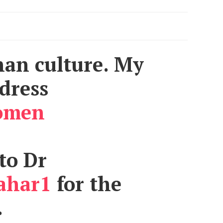
han culture. My
 dress
omen
to Dr
ahar1
for the
.