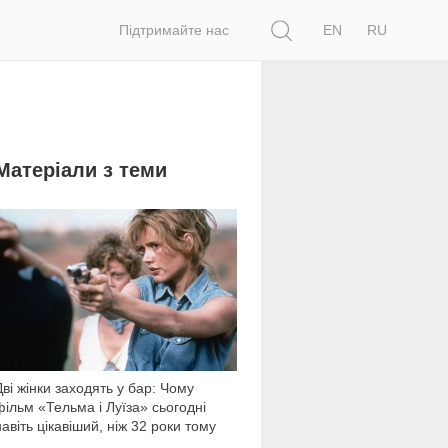
Пошук
Підтримайте нас
EN
RU
Матеріали з теми
5 211
Дві жінки заходять у бар: Чому
фільм «Тельма і Луїза» сьогодні
навіть цікавіший, ніж 32 роки тому