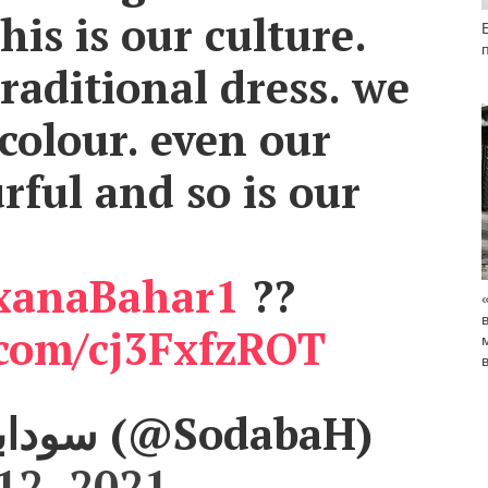
this is our culture.
traditional dress. we
 colour. even our
urful and so is our
anaBahar1
??
.com/cj3FxfzROT
— Sodaba سودابه (@SodabaH)
12, 2021