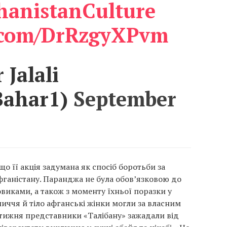
hanistanCulture
r.com/DrRzgyXPvm
 Jalali
ahar1)
September
що її акція задумана як спосіб боротьби за
Афганістану. Паранджа не була обов’язковою до
виками, а також з моменту їхньої поразки у
иччя й тіло афганські жінки могли за власним
тижня представники «Талібану» зажадали від