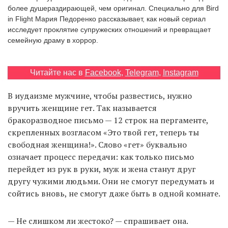
более душераздирающей, чем оригинал. Специально для Bird
in Flight Мария Педоренко рассказывает, как новый сериал
исследует проклятие супружеских отношений и превращает
EN
UA
семейную драму в хоррор.
Читайте нас в
Facebook
,
Telegram
,
Instagram
В иудаизме мужчине, чтобы развестись, нужно
вручить женщине гет. Так называется
бракоразводное письмо — 12 строк на пергаменте,
скрепленных возгласом «Это твой гет, теперь ты
свободная женщина!». Слово «гет» буквально
означает процесс передачи: как только письмо
перейдет из рук в руки, муж и жена станут друг
другу чужими людьми. Они не смогут передумать и
сойтись вновь, не смогут даже быть в одной комнате.
— Не слишком ли жестоко? — спрашивает она.