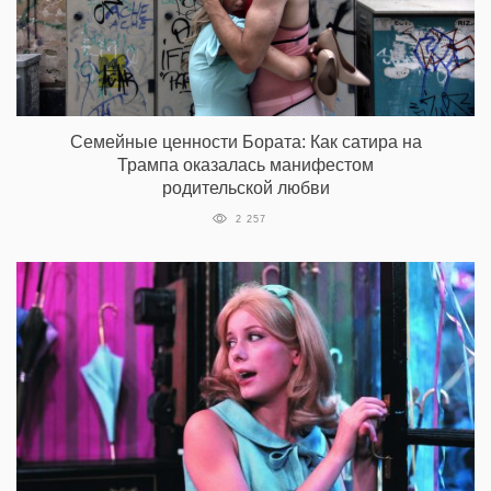
Семейные ценности Бората: Как сатира на
Трампа оказалась манифестом
родительской любви
2 257