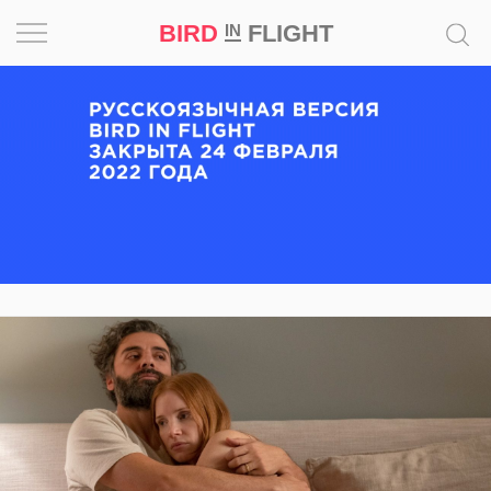
BIRD
FLIGHT
IN
Вдохновение
Почему
это
шедевр
Мир
Игра
Новости
Bird
in
Flight
Prize