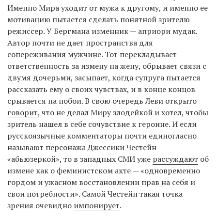
Именно Мира уходит от мужа к другому, и именно ее
мотивацию пытается сделать понятной зрителю
режиссер. У Бергмана изменник — априори мудак.
Автор почти не дает пространства для
сопереживания мужчине. Тот перекладывает
ответственность за измену на жену, обрывает связи с
двумя дочерьми, засыпает, когда супруга пытается
рассказать ему о своих чувствах, и в конце концов
срывается на побои. В свою очередь Леви открыто
говорит
, что не делал Миру злодейкой и хотел, чтобы
зритель нашел в себе сочувствие к героине. И если
русскоязычные комментаторы почти единогласно
называют персонажа Джессики Честейн
«абьюзеркой», то в западных СМИ уже
рассуждают
об
измене как о феминистском акте — «одновременно
гордом и ужасном восстановлении прав на себя и
свои потребности». Самой Честейн такая точка
зрения очевидно
импонирует
.