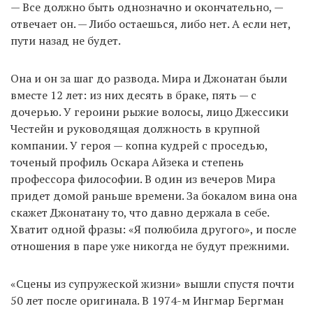
— Все должно быть однозначно и окончательно, —
отвечает он. — Либо остаешься, либо нет. А если нет,
пути назад не будет.
Она и он за шаг до развода. Мира и Джонатан были
вместе 12 лет: из них десять в браке, пять — с
дочерью. У героини рыжие волосы, лицо Джессики
Честейн и руководящая должность в крупной
компании. У героя — копна кудрей с проседью,
точеный профиль Оскара Айзека и степень
профессора философии. В один из вечеров Мира
придет домой раньше времени. За бокалом вина она
скажет Джонатану то, что давно держала в себе.
Хватит одной фразы: «Я полюбила другого», и после
отношения в паре уже никогда не будут прежними.
«Сцены из супружеской жизни» вышли спустя почти
50 лет после оригинала. В 1974-м Ингмар Бергман