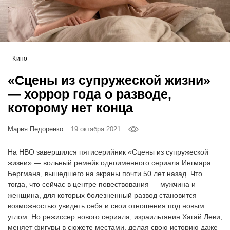
‘21
Фотопроект
Кино
Репортаж
«Сцены из супружеской жизни»
Партнерский
— хоррор года о разводе,
материал
которому нет конца
О
Мария Педоренко
19 октября 2021
птичке
На HBO завершился пятисерийник «Сцены из супружеской
Рекламодателям
жизни» — вольный ремейк одноименного сериала Ингмара
Бергмана, вышедшего на экраны почти 50 лет назад. Что
тогда, что сейчас в центре повествования — мужчина и
женщина, для которых болезненный развод становится
возможностью увидеть себя и свои отношения под новым
углом. Но режиссер нового сериала, израильтянин Хагай Леви,
меняет фигуры в сюжете местами, делая свою историю даже