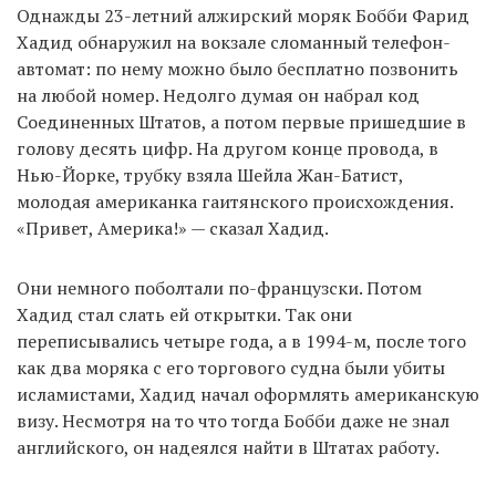
Однажды 23-летний алжирский моряк Бобби Фарид
Хадид обнаружил на вокзале сломанный телефон-
автомат: по нему можно было бесплатно позвонить
EN
UA
на любой номер. Недолго думая он набрал код
Соединенных Штатов, а потом первые пришедшие в
голову десять цифр. На другом конце провода, в
Нью-Йорке, трубку взяла Шейла Жан-Батист,
молодая американка гаитянского происхождения.
«Привет, Америка!» — сказал Хадид.
Они немного поболтали по-французски. Потом
Хадид стал слать ей открытки. Так они
переписывались четыре года, а в 1994-м, после того
как два моряка с его торгового судна были убиты
исламистами, Хадид начал оформлять американскую
визу. Несмотря на то что тогда Бобби даже не знал
английского, он надеялся найти в Штатах работу.