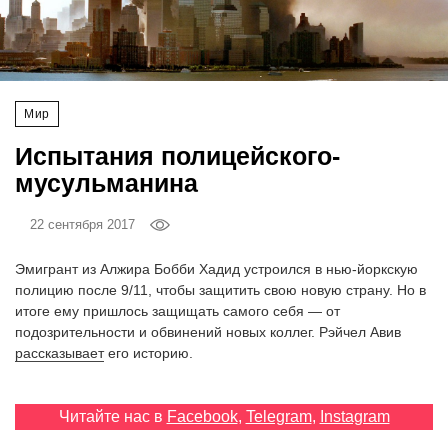
‘21
Фотопроект
Мир
Репортаж
Испытания полицейского-
Партнерский
мусульманина
материал
22 сентября 2017
О
птичке
Эмигрант из Алжира Бобби Хадид устроился в нью-йоркскую
полицию после 9/11, чтобы защитить свою новую страну. Но в
итоге ему пришлось защищать самого себя — от
Рекламодателям
подозрительности и обвинений новых коллег. Рэйчел Авив
рассказывает
его историю.
Читайте нас в
Facebook
,
Telegram
,
Instagram