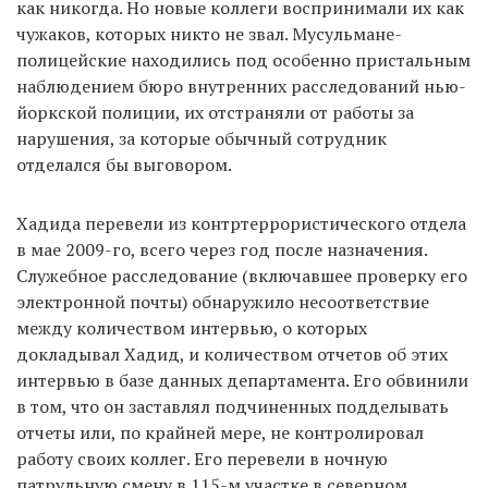
как никогда. Но новые коллеги воспринимали их как
чужаков, которых никто не звал. Мусульмане-
полицейские находились под особенно пристальным
наблюдением бюро внутренних расследований нью-
йоркской полиции, их отстраняли от работы за
нарушения, за которые обычный сотрудник
отделался бы выговором.
Хадида перевели из контртеррористического отдела
в мае 2009-го, всего через год после назначения.
Служебное расследование (включавшее проверку его
электронной почты) обнаружило несоответствие
между количеством интервью, о которых
докладывал Хадид, и количеством отчетов об этих
интервью в базе данных департамента. Его обвинили
в том, что он заставлял подчиненных подделывать
отчеты или, по крайней мере, не контролировал
работу своих коллег. Его перевели в ночную
патрульную смену в 115-м участке в северном