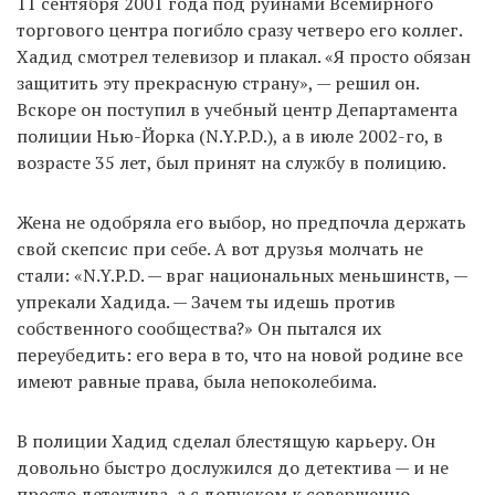
11 сентября 2001 года под руинами Всемирного
торгового центра погибло сразу четверо его коллег.
Хадид смотрел телевизор и плакал. «Я просто обязан
защитить эту прекрасную страну», — решил он.
Вскоре он поступил в учебный центр Департамента
полиции Нью-Йорка (N.Y.P.D.), а в июле 2002-го, в
возрасте 35 лет, был принят на службу в полицию.
Жена не одобряла его выбор, но предпочла держать
свой скепсис при себе. А вот друзья молчать не
стали: «N.Y.P.D. — враг национальных меньшинств, —
упрекали Хадида. — Зачем ты идешь против
собственного сообщества?» Он пытался их
переубедить: его вера в то, что на новой родине все
имеют равные права, была непоколебима.
В полиции Хадид сделал блестящую карьеру. Он
довольно быстро дослужился до детектива — и не
просто детектива, а с допуском к совершенно