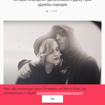
дружбы народов
9 786
Наш сайт использует куки. Оставаясь на Bird in Flight, вы
Вышел трейлер фильма об Эван Рейчел
соглашаетесь с нашей
политикой конфиденциальности
.
Вуд. В нем актриса рассказывает о насилии
Ок
Мэрилина Мэнсона