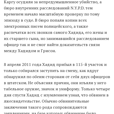
Каргу осудили за непредумышленное убийство, а
бюро внутренних расследований N.Y.P.D. тем
временем начало масштабную проверку по тому
эпизоду в суде. В бюро попали копии всех
электронных писем полицейского, а также
распечатки всех звонков самого Хадида, его жены и
их старшего сына, но занимавшийся расследованием
офицер так и не смог найти доказательств связи
между Хадидом и Грисон.
8 апреля 2011 года Хадид прибыл в 115-й участок и
только собирался заступить на смену, как вдруг
обнаружил по обеим сторонам от себя двух офицеров
в штатском. Не объясняя причин, они изъяли у него
табельное оружие, значок и униформу. Только четыре
дня спустя Хадид с изумлением узнал, что обвинен в
лжесвидетельстве. Обычно обвинительные
заключения такого рода сопровождаются
заявлениями, на базе которых обвинение было