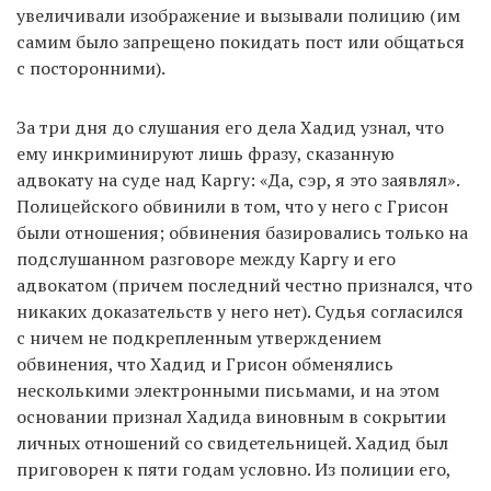
увеличивали изображение и вызывали полицию (им
самим было запрещено покидать пост или общаться
с посторонними).
За три дня до слушания его дела Хадид узнал, что
ему инкриминируют лишь фразу, сказанную
адвокату на суде над Каргу: «Да, сэр, я это заявлял».
Полицейского обвинили в том, что у него с Грисон
были отношения; обвинения базировались только на
подслушанном разговоре между Каргу и его
адвокатом (причем последний честно признался, что
никаких доказательств у него нет). Судья согласился
с ничем не подкрепленным утверждением
обвинения, что Хадид и Грисон обменялись
несколькими электронными письмами, и на этом
основании признал Хадида виновным в сокрытии
личных отношений со свидетельницей. Хадид был
приговорен к пяти годам условно. Из полиции его,