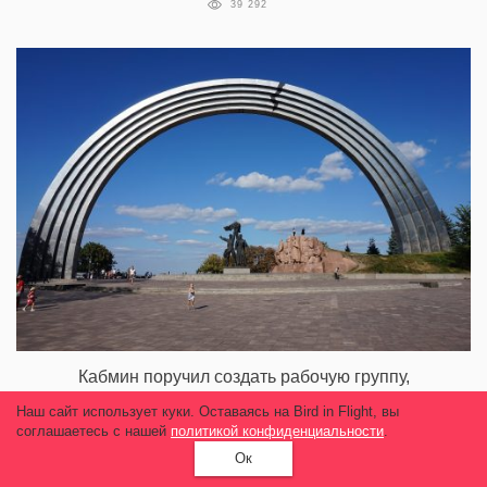
39 292
Кабмин поручил создать рабочую группу,
которая определит дальнейшую судьбу Арки
Наш сайт использует куки. Оставаясь на Bird in Flight, вы
дружбы народов
соглашаетесь с нашей
политикой конфиденциальности
.
9 787
Ок