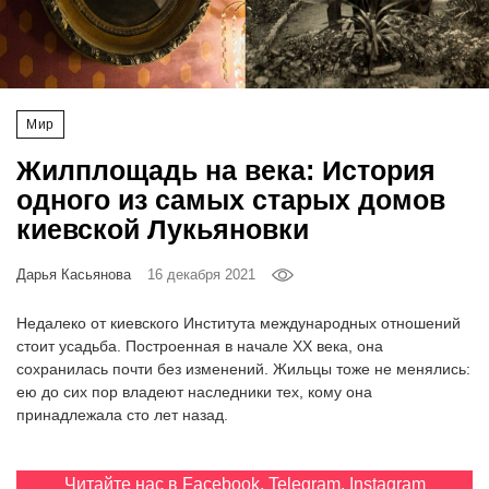
‘21
Фотопроект
Мир
Репортаж
Жилплощадь на века: История
Партнерский
одного из самых старых домов
материал
киевской Лукьяновки
О
Дарья Касьянова
16 декабря 2021
птичке
Недалеко от киевского Института международных отношений
Рекламодателям
стоит усадьба. Построенная в начале XX века, она
сохранилась почти без изменений. Жильцы тоже не менялись:
ею до сих пор владеют наследники тех, кому она
принадлежала сто лет назад.
Читайте нас в
Facebook
,
Telegram
,
Instagram