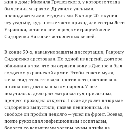
жил в доме Михаила Грушевского, у которого тогда
был личным врачом. Дружил с учеными,
преподавателями, студентами. В конце 20-х купил
эту усадьбу, куда позже часто приходили сестры Леси
Украинки, оставившие перед эмиграцией жене
Сидоренко Наталье часть личных вещей.
В конце 30-х, накануне защиты диссертации, Гаврилу
Сидоренко арестовали. По одной из версий, доктора
обвинили в том, что он отравил воду в Днепре и был
солдатом украинской армии. Чтобы спасти мужа,
жена свидетельствовала против него, настаивая на
признании доктора врагом народа. У нее
получилось: дело рассматривал суд присяжных,
процесс проходил открыто. После двух лет в тюрьме
Сидоренко выпустили, назвав невиновным. На
свободе он пробыл недолго — ушел на фронт. Воевал,
позже руководил инфекционным госпиталем,
боролся со вспышками холеры, чумы и тифа на