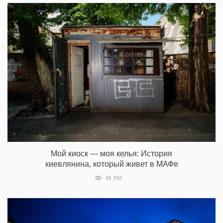
Мой киоск — моя келья: История
киевлянина, который живет в МАФе
39 550