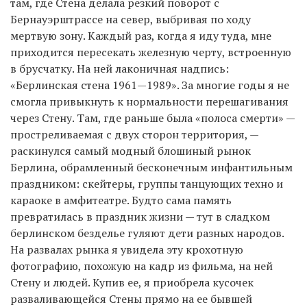
там, где Стена делала резкий поворот с
Бернауэрштрассе на север, выбривая по ходу
мертвую зону. Каждый раз, когда я иду туда, мне
приходится пересекать железную черту, встроенную
в брусчатку. На ней лаконичная надпись:
«Берлинская стена 1961—1989». За многие годы я не
смогла привыкнуть к нормальности перешагивания
через Стену. Там, где раньше была «полоса смерти» —
простреливаемая с двух сторон территория, —
раскинулся самый модный блошиный рынок
Берлина, обрамленный бесконечным инфантильным
праздником: скейтеры, группы танцующих техно и
караоке в амфитеатре. Будто сама память
превратилась в праздник жизни — тут в сладком
берлинском безделье гуляют дети разных народов.
На развалах рынка я увидела эту крохотную
фотографию, похожую на кадр из фильма, на ней
Стену и людей. Купив ее, я приобрела кусочек
разваливающейся Стены прямо на ее бывшей