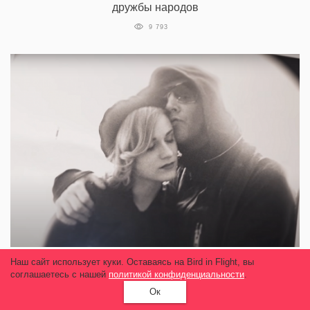
дружбы народов
9 793
Наш сайт использует куки. Оставаясь на Bird in Flight, вы
Вышел трейлер фильма об Эван Рейчел
соглашаетесь с нашей
политикой конфиденциальности
.
Вуд. В нем актриса рассказывает о насилии
Мэрилина Мэнсона
Ок