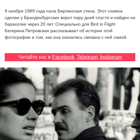
‘21
9 ноября 1989 года пала Берлинская стена. Этот снимок
сделан у Бранденбургских ворот пару дней спустя и найден на
Фотопроект
барахолке через 20 лет. Специально для Bird in Flight
Катерина Петровская рассказывает об истории этой
фотографии и том, как она оказалась связана с ней самой.
Репортаж
Партнерский
Читайте нас в
Facebook
,
Telegram
,
Instagram
материал
О
птичке
Рекламодателям