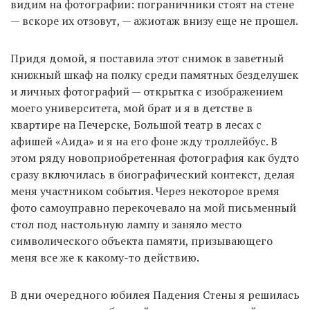
видим на фотографии: пограничники стоят на стене
— вскоре их отзовут, — ажиотаж внизу еще не прошел.
Придя домой, я поставила этот снимок в заветный
книжный шкаф на полку среди памятных безделушек
и личных фотографий — открытка с изображением
моего университета, мой брат и я в детстве в
квартире на Печерске, Большой театр в лесах с
афишей «Аида» и я на его фоне жду троллейбус. В
этом ряду новоприобретенная фотография как будто
сразу включилась в биографический контекст, делая
меня участником события. Через некоторое время
фото самоуправно перекочевало на мой письменный
стол под настольную лампу и заняло место
символического объекта памяти, призывающего
меня все же к какому-то действию.
В дни очередного юбилея Падения Стены я решилась