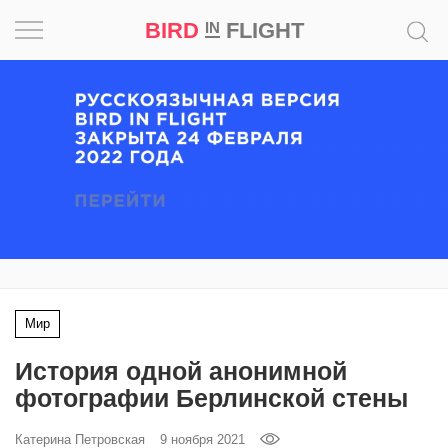
BIRD
FLIGHT
IN
Вдохновение
Почему
это
шедевр
Мир
Игра
Мир
Новости
История одной анонимной
Bird
фотографии Берлинской стены
in
Flight
Катерина Петровская
9 ноября 2021
Prize