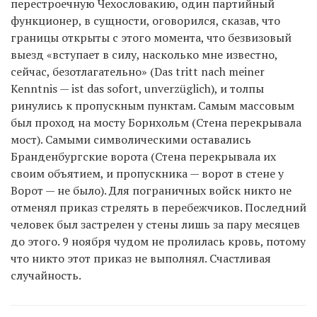
перестроечную Чехословакию, один партийный
функционер, в сущности, оговорился, сказав, что
границы открыты с этого момента, что безвизовый
выезд «вступает в силу, насколько мне известно,
сейчас, безотлагательно» (Das tritt nach meiner
Kenntnis — ist das sofort, unverzüglich), и толпы
ринулись к пропускным пунктам. Самым массовым
был проход на мосту Борнхольм (Стена перекрывала
мост). Самыми символическими оставались
Бранденбургские ворота (Стена перекрывала их
своим объятием, и пропускника — ворот в стене у
Ворот — не было). Для пограничных войск никто не
отменял приказ стрелять в перебежчиков. Последний
человек был застрелен у стены лишь за пару месяцев
до этого. 9 ноября чудом не пролилась кровь, потому
что никто этот приказ не выполнял. Счастливая
случайность.