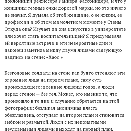
поклонники режиссера Райнера Фассбиндера, и что у
женщины темные очки дорогой марки, но это ничего
не значит. Я думала об этой женщине, о ее жизни, ее
профессии и об этом мимолетном моменте у Стены.
Откуда она? Изучает ли она искусство в университете
или хочет стать воспитательницей? Я придумывала
ей вероятные встречи в эти невероятные дни и
наконец заметила между двумя лицами связующую
надпись на стене: «Хаос!»
Безголовые солдаты на стене как будто оттеняют эти
огромные лица на первом плане, саму суть
происходящего: военные лишены голов, а люди
перед стеной — без тел. Может, это именно то, что
произошло в те дни и случайно обретается на этой
фотографии: безликая анонимная власть
обезглавлена, отступает на второй план и становится
зыбкой и размытой. Люди с их непонятными
неуловимыми лицами выходят на первый план,