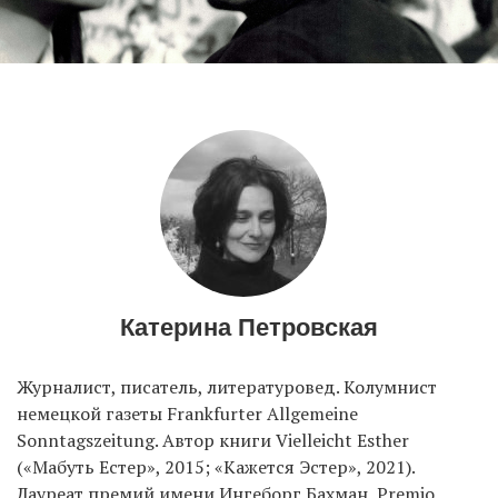
EN
UA
Катерина Петровская
Журналист, писатель, литературовед. Колумнист
немецкой газеты Frankfurter Allgemeine
Sonntagszeitung. Автор книги Vielleicht Esther
(«Мабуть Естер», 2015; «Кажется Эстер», 2021).
Лауреат премий имени Ингеборг Бахман, Premio