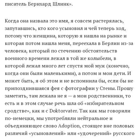
писатель Бернхард Шлинк».
Когда она назвала это имя, я совсем растерялась,
запутавшись, кто кого усыновил и чей теперь ход,
потому что женщина, которую я нашла на рынке и
которая потом нашла меня, переехала в Берлин из-за
человека, который по стечению обстоятельств
военного времени лежал в той же колыбели, в
которой лежал много лет спустя мой муж (конечно,
когда они были маленькими), а потом и мои дети. И
может быть, я об этом и не вспомнила бы, если бы не
припозднившаяся фея c фотографии у Стены. Прошу
заметить, там лежала не я — а мои родственники, то
есть и в этом случае речь шла об «избирательном
сродстве», как и с Doktorvater. Так как мы говорили
по-немецки, мы употребляли нейтральное и
объединяющее слово Adoption, стоящее вне половых
различий «усыновлений» или «удочерений» русского