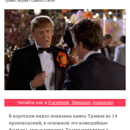
Трамп играет самого себя.
‘21
Фотопроект
Репортаж
Партнерский
материал
О
птичке
Рекламодателям
Читайте нас в
Facebook
,
Telegram
,
Instagram
В коротком видео показаны камео Трампа из 14
произведений, в основном это комедийные
фильмы, шоу и ситкомы. Трамп появлялся в