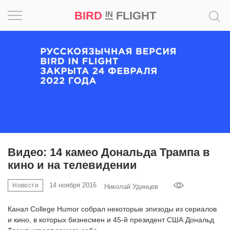
BIRD
FLIGHT
IN
Вдохновение
Почему
это
шедевр
Мир
Игра
Видео: 14 камео Дональда Трампа в
кино и на телевидении
Новости
14 ноября 2016
Новости
Николай Удинцев
Bird
in
Канал College Humor собрал некоторые эпизоды из сериалов
Flight
и кино, в которых бизнесмен и 45-й президент США Дональд
Prize