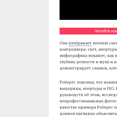
Читайте на
Она
изображает
ночную сцен
контроллера: свет, апертура
инфографика покажет, как и
глубину резкости и шум) и н
демонстрирует снимок, кот
Робертс пояснил, что нович
выдержки, апертуры и ISO. 
руководств об этом, исслед
непрофессиональных фотогр
качестве примера Робертс 
должен наглядно объяснять