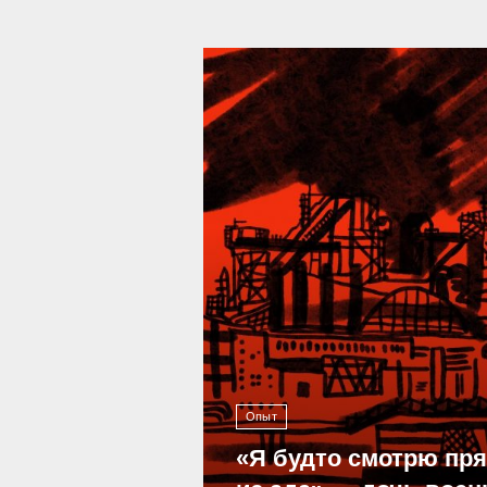
39 296
Опыт
«Я будто смотрю пр