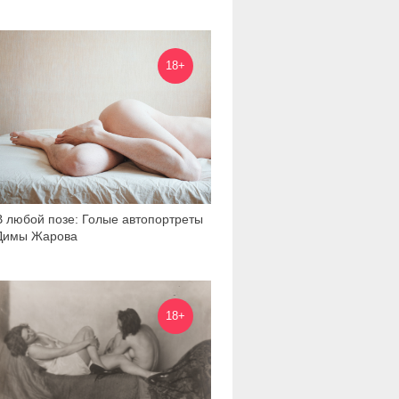
22 077
18+
В любой позе: Голые автопортреты
Димы Жарова
15 227
18+