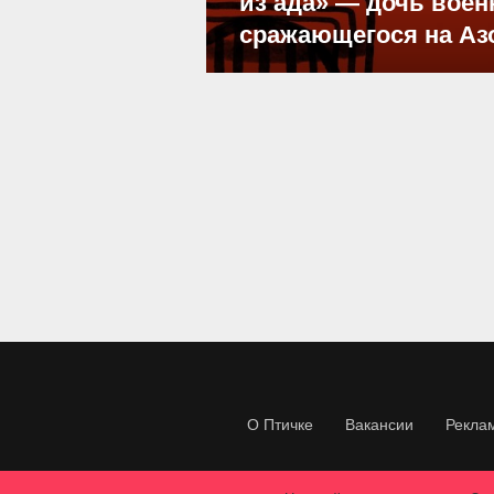
из ада» — дочь воен
сражающегося на Аз
О Птичке
Вакансии
Рекла