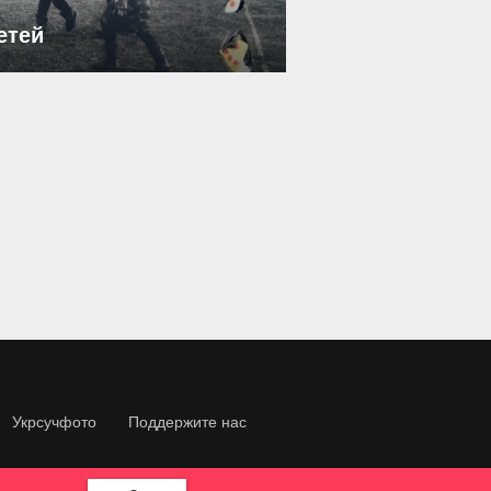
етей
Укрсучфото
Поддержите нас