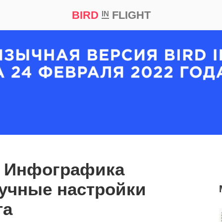
BIRD
FLIGHT
IN
кт
Репортаж
: Инфографика
учные настройки
та