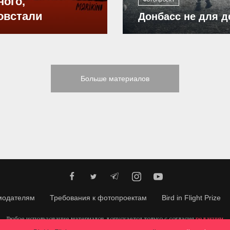
ного,
овстали
Донбасс не для д
Больше материалов
модателям
Требования к фотопроектам
Bird in Flight Prize
Любое использование материалов допускается только с согласия
редакции
.
© 2026, Bird In Flight.
Все права защищены.