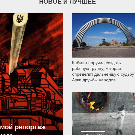
НОВОЕ И ЛУЧШЕЕ
9 790
Кабмин поручил создать
рабочую группу, которая
определит дальнейшую судьбу
Арки дружбы народов
12 307
ямой репортаж
Фотопроект