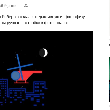
ай Удинцев
 Робертс создал интерактивную инфографику,
оены ручные настройки в фотоаппарате.