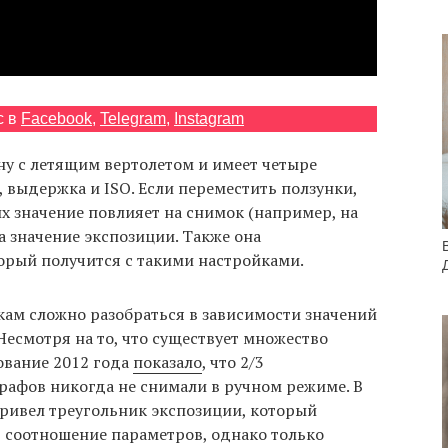
с в
Facebook
,
Telegram
,
Instagram
у с летящим вертолетом и имеет четыре
, выдержка и ISO. Если переместить ползунки,
х значение повлияет на снимок (например, на
а значение экспозиции. Также она
орый получится с такими настройками.
кам сложно разобраться в зависимости значений
Несмотря на то, что существует множество
ование 2012 года
показало
, что 2/3
афов никогда не снимали в ручном режиме. В
привел треугольник экспозиции, который
 соотношение параметров, однако только