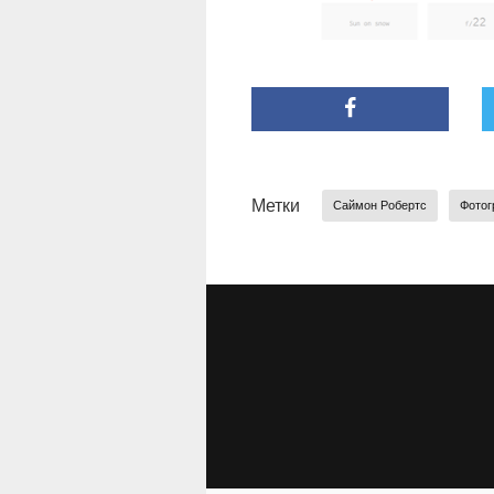
Метки
Саймон Робертс
Фотог