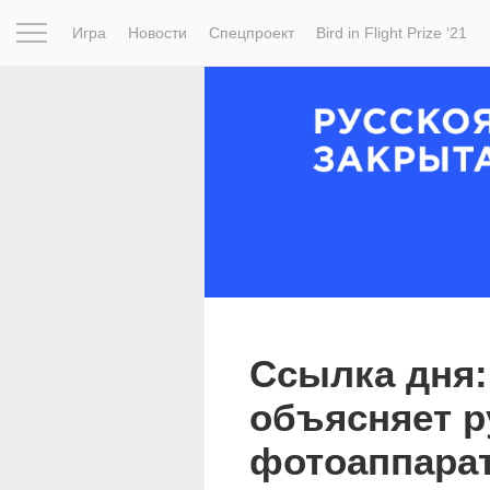
Игра
Новости
Спецпроект
Bird in Flight Prize ‘21
Вдохновение
Почему это шедевр
Мир
Фотопрое
Ссылка дня
объясняет р
фотоаппара