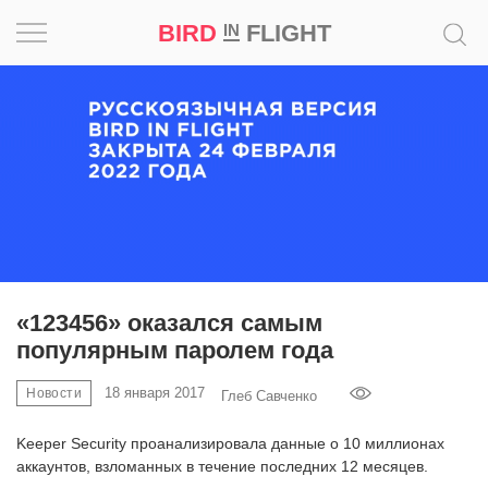
BIRD
FLIGHT
IN
Вдохновение
Почему
это
шедевр
Мир
Игра
«123456» оказался самым
популярным паролем года
Новости
18 января 2017
Новости
Глеб Савченко
Bird
in
Keeper Security проанализировала данные о 10 миллионах
Flight
аккаунтов, взломанных в течение последних 12 месяцев.
Prize