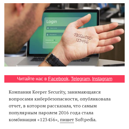
‘21
Фотопроект
Репортаж
Партнерский
материал
О
птичке
Читайте нас в
Facebook
,
Telegram
,
Instagram
Компания Keeper Security, занимающаяся
Рекламодателям
вопросами кибербезопасности, опубликовала
отчет, в котором рассказала, что самым
популярным паролем 2016 года стала
комбинация «123456»,
пишет
Softpedia.