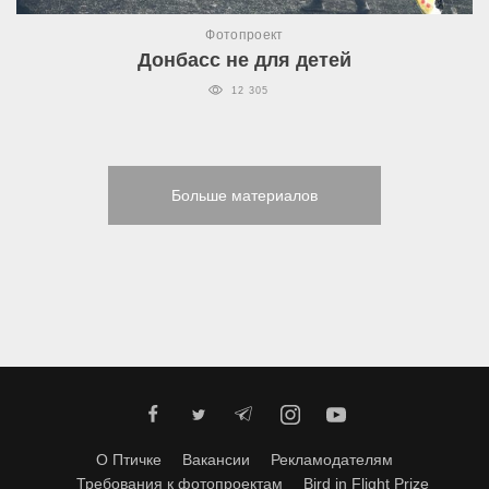
Фотопроект
Донбасс не для детей
12 305
Больше материалов
О Птичке
Вакансии
Рекламодателям
Требования к фотопроектам
Bird in Flight Prize