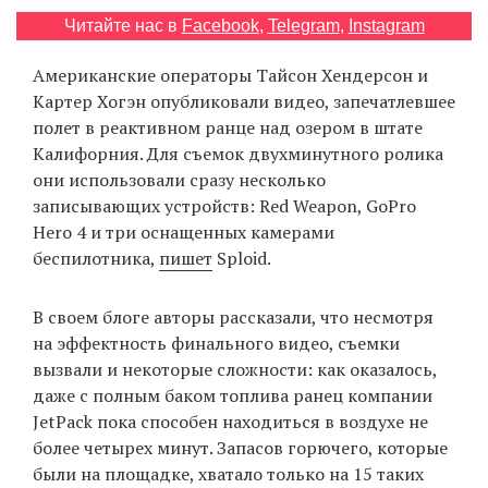
‘21
Читайте нас в
Facebook
,
Telegram
,
Instagram
Американские операторы Тайсон Хендерсон и
Фотопроект
Картер Хогэн опубликовали видео, запечатлевшее
полет в реактивном ранце над озером в штате
Репортаж
Калифорния. Для съемок двухминутного ролика
они использовали сразу несколько
Партнерский
записывающих устройств: Red Weapon, GoPro
материал
Hero 4 и три оснащенных камерами
беспилотника,
пишет
Sploid.
О
птичке
В своем блоге авторы рассказали, что несмотря
на эффектность финального видео, съемки
Рекламодателям
вызвали и некоторые сложности: как оказалось,
даже с полным баком топлива ранец компании
JetPack пока способен находиться в воздухе не
более четырех минут. Запасов горючего, которые
были на площадке, хватало только на 15 таких