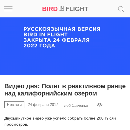
BIRD
FLIGHT
IN
Вдохновение
Почему
это
шедевр
Мир
Игра
Видео дня: Полет в реактивном ранце
над калифорнийским озером
Новости
24 февраля 2017
Новости
Глеб Савченко
Bird
in
Двухминутное видео уже успело собрать более 200 тысяч
Flight
просмотров.
Prize