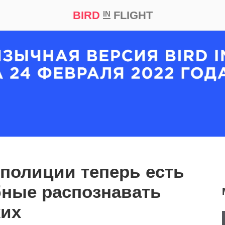
BIRD
FLIGHT
IN
кт
Репортаж
 полиции теперь есть
бные распознавать
жих