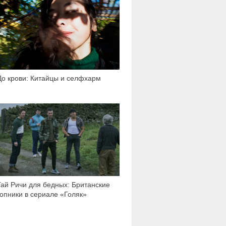
3 893
До крови: Китайцы и селфхарм
20 439
Гай Ричи для бедных: Британские
гопники в сериале «Голяк»