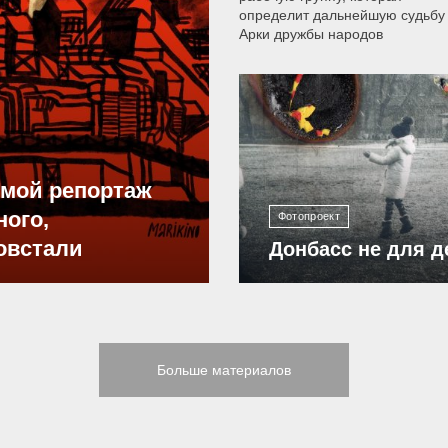
определит дальнейшую судьбу
Арки дружбы народов
12 308
ямой репортаж
ного,
Фотопроект
овстали
Донбасс не для д
Больше материалов