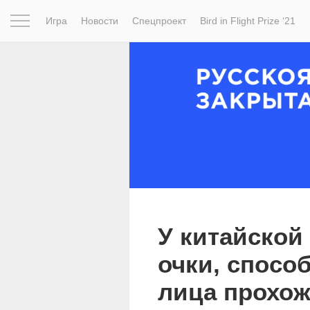
Игра
Новости
Спецпроект
Bird in Flight Prize ‘21
Вдохновение
Почему это шедевр
Мир
Фотопрое
У китайской
очки, спосо
лица прохо