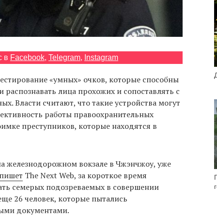
с в
Facebook
,
Telegram
,
Instagram
тестирование «умных» очков, которые способны
 распознавать лица прохожих и сопоставлять с
ых. Власти считают, что такие устройства могут
ективность работы правоохранительных
оимке преступников, которые находятся в
а железнодорожном вокзале в Чжэнчжоу, уже
пишет
The Next Web, за короткое время
ать семерых подозреваемых в совершении
еще 26 человек, которые пытались
ными документами.