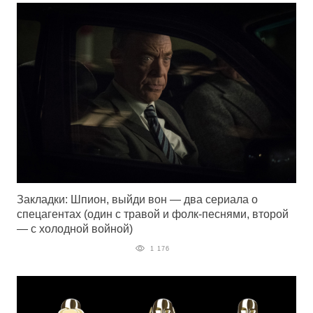
Закладки: Шпион, выйди вон — два сериала о
спецагентах (один с травой и фолк-песнями, второй
— с холодной войной)
1 176