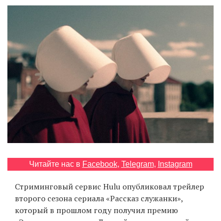
‘21
Фотопроект
Репортаж
Партнерский
материал
О
птичке
Рекламодателям
Читайте нас в
Facebook
,
Telegram
,
Instagram
Стриминговый сервис Hulu опубликовал трейлер
второго сезона сериала «Рассказ служанки»,
который в прошлом году получил премию