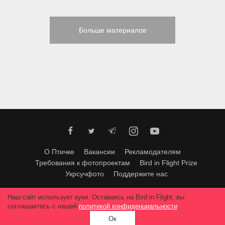
Больше материалов
О Птичке
Вакансии
Рекламодателям
Требования к фотопроектам
Bird in Flight Prize
Укрсучфото
Поддержите нас
Любое использование материалов допускается только с согласия
Наш сайт использует куки. Оставаясь на Bird in Flight, вы
редакции
.
© 2026, Bird In Flight.
соглашаетесь с нашей
политикой конфиденциальности
.
Все права защищены.
Ок