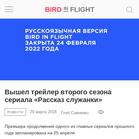
BIRD
FLIGHT
IN
Вдохновение
Почему
это
шедевр
Мир
Игра
Вышел трейлер второго сезона
сериала «Рассказ служанки»
Новости
29 марта 2018
Новости
Глеб Савченко
Bird
in
Премьера продолжения одного из главных сериалов прошлого
Flight
года запланирована на 25 апреля.
Prize