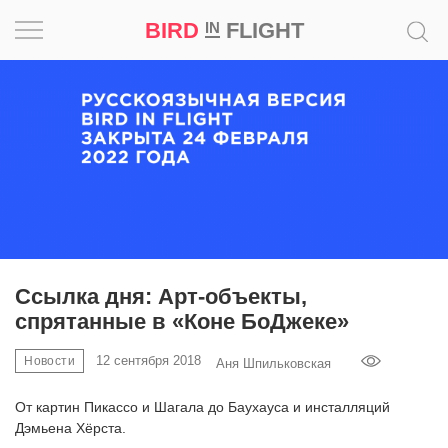
BIRD
FLIGHT
IN
Вдохновение
Почему
это
шедевр
Мир
Игра
Ссылка дня: Арт-объекты,
спрятанные в «Коне БоДжеке»
Новости
12 сентября 2018
Новости
Аня Шпильковская
Bird
in
От картин Пикассо и Шагала до Баухауса и инсталляций
Flight
Дэмьена Хёрста.
Prize