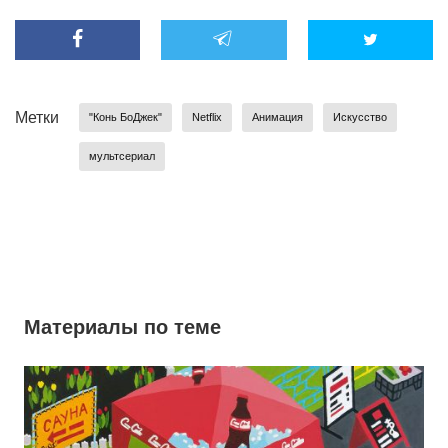
Метки
"Конь БоДжек"
Netflix
Анимация
Искусство
мультсериал
Материалы по теме