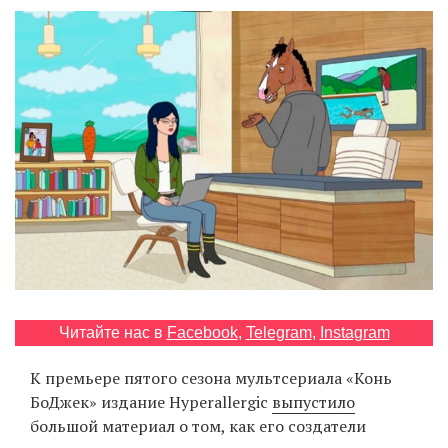
‘21
Фотопроект
Репортаж
Партнерский
материал
О
птичке
Рекламодателям
Читайте нас в
Facebook
,
Telegram
,
Instagram
К премьере пятого сезона мультсериала «Конь
БоДжек» издание Hyperallergic
выпустило
большой материал о том, как его создатели