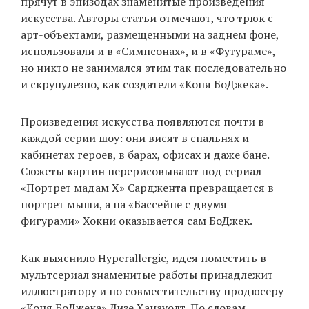
прячут в эпизодах знаменитые произведения
искусства. Авторы статьи отмечают, что трюк с
арт-объектами, размещенными на заднем фоне,
EN
UA
использовали и в «Симпсонах», и в «Футураме»,
но никто не занимался этим так последовательно
и скрупулезно, как создатели «Коня БоДжека».
Произведения искусства появляются почти в
каждой серии шоу: они висят в спальнях и
кабинетах героев, в барах, офисах и даже бане.
Сюжеты картин перерисовывают под сериал —
«Портрет мадам Х» Сарджента превращается в
портрет мыши, а на «Бассейне с двумя
фигурами» Хокни оказывается сам БоДжек.
Как выяснило Hyperallergic, идея поместить в
мультсериал знаменитые работы принадлежит
иллюстратору и по совместительству продюсеру
«Коня БоДжека» Лизе Ханауолт. По словам