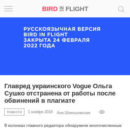
BIRD
FLIGHT
IN
Вдохновение
Почему
это
шедевр
Мир
Игра
Главред украинского Vogue Ольга
Сушко отстранена от работы после
Новости
обвинений в плагиате
Bird
1 ноября 2018
Новости
Аня Шпильковская
in
Flight
В колонках главного редактора обнаружили многочисленные
Prize