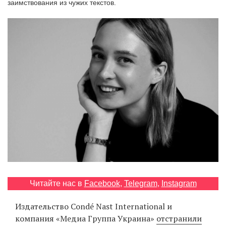
заимствования из чужих текстов.
‘21
Фотопроект
Репортаж
Партнерский
материал
О
птичке
Рекламодателям
Читайте нас в
Facebook
,
Telegram
,
Instagram
Издательство Condé Nast International и
компания «Медиа Группа Украина»
отстранили