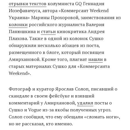
отрывки текстов
колумниста GQ Геннадия
Иозефавичуса, автора «Коммерсант Weekend
Украина» Марины Прохоровой, заимствования из
колонки
российского журналиста Валерия
Панюшкина и
статьи
кинокритика Андрея
Плахова. Также в одной из колонок Сушко
обнаружили несколько абзацев из поста,
размещенного в блоге, который посвящен
Амирхановой. Кроме того, плагиат
нашли
в
старых материалах Сушко для «Коммерсанта
Weekend».
Фотограф и куратор Ярослав Солоп, писавший о
скандале в своем фейсбуке и взявший
комментарий у Амирхановой,
удалил
посты о
Сушко и Vogue из-за якобы полученных угроз.
Солоп сообщил, что ему обещали «сломать ноги»,
но не рассказал, кто именно.