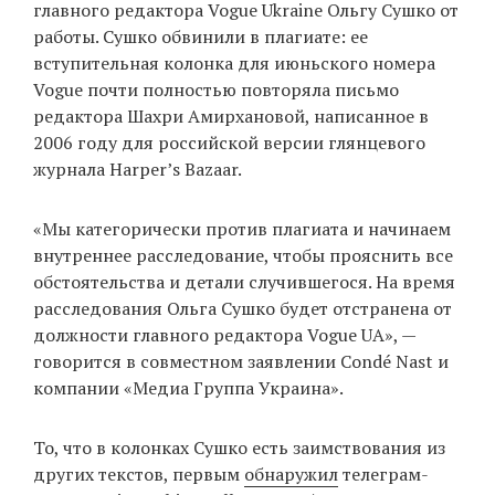
главного редактора Vogue Ukraine Ольгу Сушко от
работы. Сушко обвинили в плагиате: ее
вступительная колонка для июньского номера
EN
UA
Vogue почти полностью повторяла письмо
редактора Шахри Амирхановой, написанное в
2006 году для российской версии глянцевого
журнала Harper’s Bazaar.
«Мы категорически против плагиата и начинаем
внутреннее расследование, чтобы прояснить все
обстоятельства и детали случившегося. На время
расследования Ольга Сушко будет отстранена от
должности главного редактора Vogue UA», —
говорится в совместном заявлении Condé Nast и
компании «Медиа Группа Украина».
То, что в колонках Сушко есть заимствования из
других текстов, первым
обнаружил
телеграм-