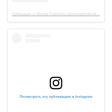
Публикация от Murray Fredericks (@murrayfredericks)
23 Май
Посмотреть эту публикацию в Instagram