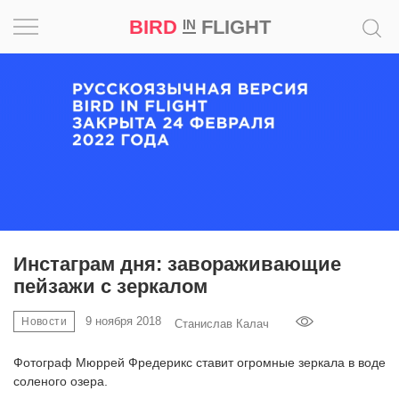
BIRD
FLIGHT
IN
Вдохновение
Почему
это
шедевр
Мир
Игра
Инстаграм дня: завораживающие
пейзажи с зеркалом
Новости
9 ноября 2018
Новости
Cтанислав Калач
Bird
in
Фотограф Мюррей Фредерикс ставит огромные зеркала в воде
Flight
соленого озера.
Prize