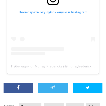
Посмотреть эту публикацию в Instagram
Публикация от Murray Fredericks (@murrayfredericks)
18 Апр