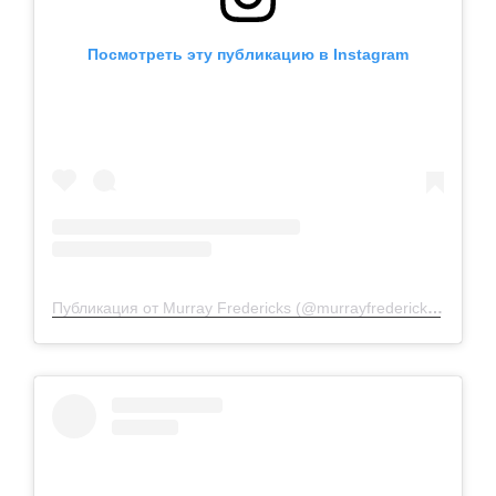
Посмотреть эту публикацию в Instagram
Публикация от Murray Fredericks (@murrayfredericks)
3 Июн 