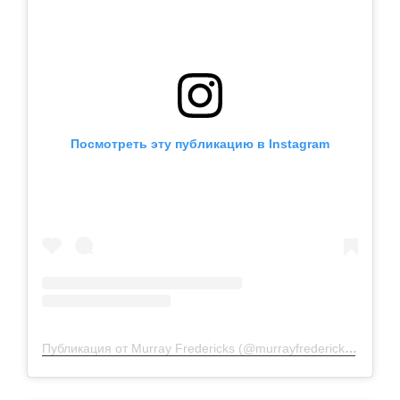
Посмотреть эту публикацию в Instagram
Публикация от Murray Fredericks (@murrayfredericks)
15 Апр