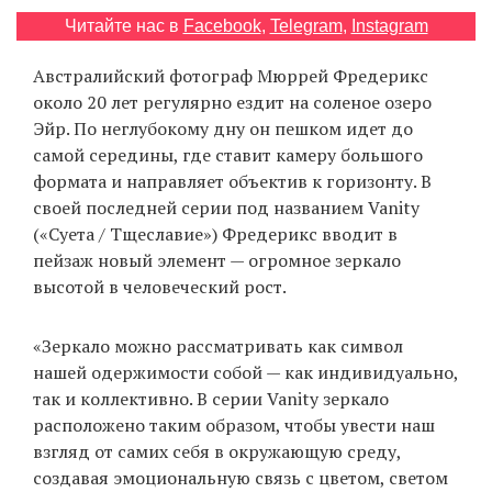
‘21
Читайте нас в
Facebook
,
Telegram
,
Instagram
Австралийский фотограф Мюррей Фредерикс
Фотопроект
около 20 лет регулярно ездит на соленое озеро
Эйр. По неглубокому дну он пешком идет до
Репортаж
самой середины, где ставит камеру большого
формата и направляет объектив к горизонту. В
Партнерский
своей последней серии под названием Vanity
материал
(«Суета / Тщеславие») Фредерикс вводит в
пейзаж новый элемент — огромное зеркало
О
высотой в человеческий рост.
птичке
«Зеркало можно рассматривать как символ
Рекламодателям
нашей одержимости собой — как индивидуально,
так и коллективно. В серии Vanity зеркало
расположено таким образом, чтобы увести наш
взгляд от самих себя в окружающую среду,
создавая эмоциональную связь с цветом, светом