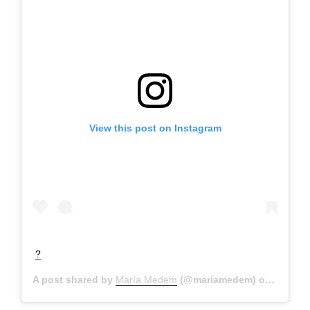
View this post on Instagram
?
A post shared by
María Medem
(@mariamedem) on
Nov 28,