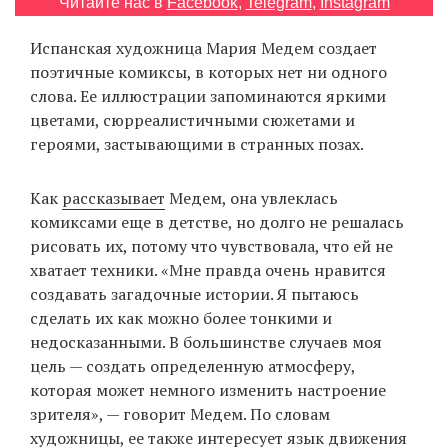
Читайте нас в
Facebook
,
Telegram
,
Instagram
Испанская художница Мария Медем создает
поэтичные комиксы, в которых нет ни одного
EN
UA
слова. Ее иллюстрации запоминаются яркими
цветами, сюрреалистичными сюжетами и
героями, застывающими в странных позах.
Как
рассказывает
Медем, она увлеклась
комиксами еще в детстве, но долго не решалась
рисовать их, потому что чувствовала, что ей не
хватает техники. «Мне правда очень нравится
создавать загадочные истории. Я пытаюсь
сделать их как можно более тонкими и
недосказанными. В большинстве случаев моя
цель — создать определенную атмосферу,
которая может немного изменить настроение
зрителя», — говорит Медем. По словам
художницы, ее также интересует язык движения