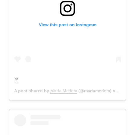
View this post on Instagram
?
A post shared by
María Medem
(@mariamedem) on
Sep 30,