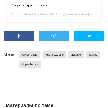
? @apa_apa_comics ?
A post shared by
María Medem
(@mariamedem) on
Jul 5, 
Метки
Иллюстрация
Инстаграм дня
Испания
комикс
Мария Медем
Материалы по теме