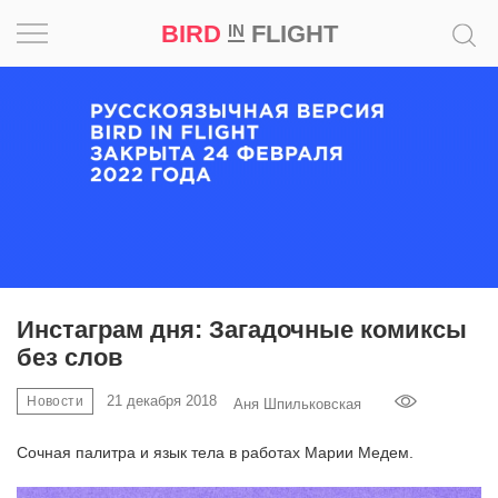
BIRD
FLIGHT
IN
Вдохновение
Почему
это
шедевр
Мир
Игра
Инстаграм дня: Загадочные комиксы
без слов
Новости
21 декабря 2018
Новости
Аня Шпильковская
Bird
in
Сочная палитра и язык тела в работах Марии Медем.
Flight
Prize