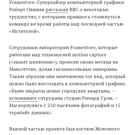
Framestore. Супервайзер компьютерной графики
Роберт Оллман
рассказал
BBC о некоторых
трудностях, с которыми пришлось столкнуться
EN
UA
команде во время работы над последней частью
«Мстителей».
Сотрудники лаборатории Framestore, которые
работали над технологией motion capture
(«захват движения»), провели около месяца на
Манхэттене, делая гигапиксельные панорамы.
Таким образом они запечатлели тот вид, который
нужно было воссоздать в компьютерной графике.
«Были закрыты целые городские кварталы, —
вспоминает
сотрудник студии Ричард Грэм. —
Мы вернулись с 250 тысячами фотографий и 15
терабайт данных».
Важной частью проекта был костюм Железного