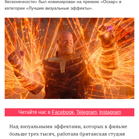
бесконечности» был номинирован на премию «Оскар» в
‘21
категории «Лучшие визуальные эффекты».
Фотопроект
Репортаж
Партнерский
материал
О
птичке
Рекламодателям
Читайте нас в
Facebook
,
Telegram
,
Instagram
Над визуальными эффектами, которых в фильме
больше трех тысяч, работала британская студия