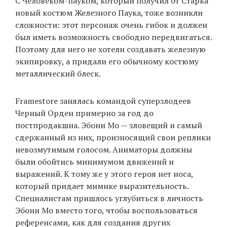
С Человеком-пауком, который получил от Старка
новый костюм Железного Паука, тоже возникли
сложности: этот персонаж очень гибок и должен
был иметь возможность свободно передвигаться.
Поэтому для него не хотели создавать железную
экипировку, а придали его обычному костюму
металлический блеск.
Framestore занялась командой суперзлодеев
Черный Орден примерно за год до
постпродакшна. Эбони Мо — зловещий и самый
сдержанный из них, произносящий свои реплики
невозмутимым голосом. Аниматоры должны
были обойтись минимумом движений и
выражений. К тому же у этого героя нет носа,
который придает мимике выразительность.
Специалистам пришлось углубиться в личность
Эбони Мо вместо того, чтобы воспользоваться
референсами, как для создания других