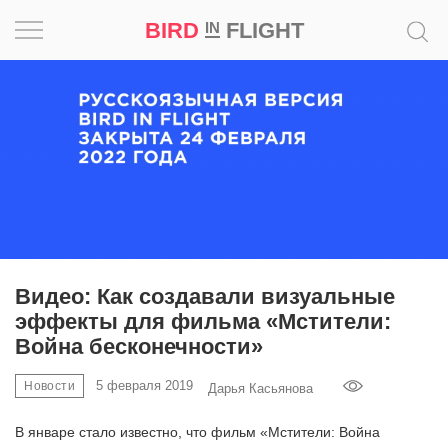
BIRD
FLIGHT
IN
Вдохновение
Почему
это
шедевр
Мир
Игра
Видео: Как создавали визуальные
эффекты для фильма «Мстители:
Новости
Война бесконечности»
Bird
5 февраля 2019
Новости
Дарья Касьянова
in
Flight
В январе стало известно, что фильм «Мстители: Война
Prize