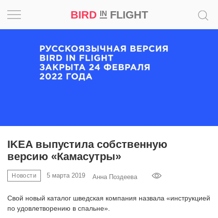
BIRD
FLIGHT
IN
Вдохновение
Почему
это
шедевр
Мир
Игра
IKEA выпустила собственную
версию «Камасутры»
Новости
5 марта 2019
Новости
Анна Поздеева
Bird
in
Cвой новый каталог шведская компания назвала «инструкцией
Flight
по удовлетворению в спальне».
Prize