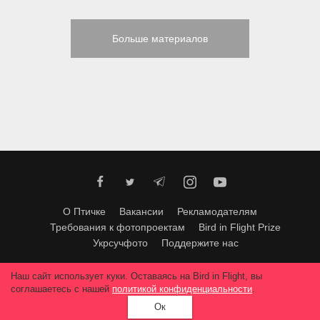
Больше материалов
О Птичке
Вакансии
Рекламодателям
Требования к фотопроектам
Bird in Flight Prize
Укрсучфото
Поддержите нас
Любое использование материалов допускается только с согласия
Наш сайт использует куки. Оставаясь на Bird in Flight, вы
редакции
.
© 2026, Bird In Flight.
соглашаетесь с нашей
политикой конфиденциальности
.
Все права защищены.
Ок