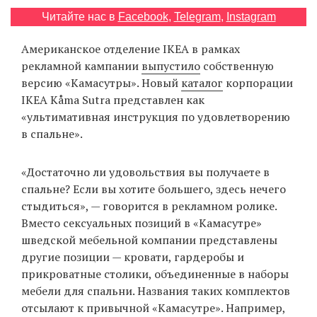
‘21
Читайте нас в
Facebook
,
Telegram
,
Instagram
Американское отделение IKEA в рамках
Фотопроект
рекламной кампании
выпустило
собственную
версию «Камасутры». Новый
каталог
корпорации
Репортаж
IKEA Kåma Sutra представлен как
«ультимативная инструкция по удовлетворению
Партнерский
в спальне».
материал
«Достаточно ли удовольствия вы получаете в
О
птичке
спальне? Если вы хотите большего, здесь нечего
стыдиться», — говорится в рекламном ролике.
Вместо сексуальных позиций в «Камасутре»
Рекламодателям
шведской мебельной компании представлены
другие позиции — кровати, гардеробы и
прикроватные столики, объединенные в наборы
мебели для спальни. Названия таких комплектов
отсылают к привычной «Камасутре». Например,