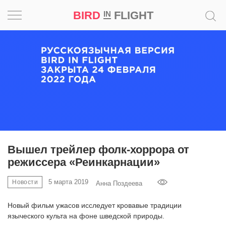
BIRD
FLIGHT
IN
Вдохновение
Почему
это
шедевр
Мир
Игра
Вышел трейлер фолк-хоррора от
режиссера «Реинкарнации»
Новости
5 марта 2019
Новости
Анна Поздеева
Bird
in
Новый фильм ужасов исследует кровавые традиции
Flight
языческого культа на фоне шведской природы.
Prize