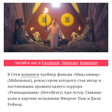
‘21
Фотопроект
Репортаж
Партнерский
материал
О
Читайте нас в
Facebook
,
Telegram
,
Instagram
птичке
В Сети
появился
трейлер фильма «Мидсоммар»
Рекламодателям
(Midsommar), режиссером которого стал автор и
постановщик прошлогоднего хоррора
«Реинкарнация» (Hereditary) Ари Астер. Главные
роли в картине исполнили Флоренс Пью и Джек
Рейнор.