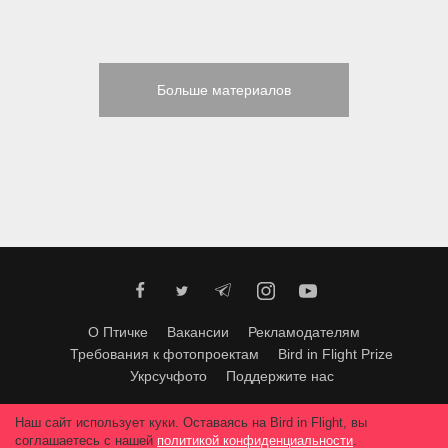
Больше материалов
О Птичке
Вакансии
Рекламодателям
Требования к фотопроектам
Bird in Flight Prize
Укрсучфото
Поддержите нас
Любое использование материалов допускается только с согласия
Наш сайт использует куки. Оставаясь на Bird in Flight, вы
редакции
.
© 2026, Bird In Flight.
соглашаетесь с нашей
политикой конфиденциальности
.