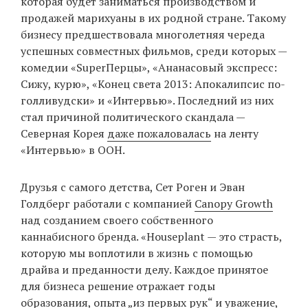
которая будет заниматься производством и
продажей марихуаны в их родной стране. Такому
бизнесу предшествовала многолетняя череда
EN
UA
успешных совместных фильмов, среди которых —
комедии «SuperПерцы», «Ананасовый экспресс:
Сижу, курю», «Конец света 2013: Апокалипсис по-
голливудски» и «Интервью». Последний из них
стал причиной политического скандала —
Северная Корея
даже пожаловалась
на ленту
«Интервью» в ООН.
Друзья с самого детства, Сет Роген и Эван
Голдберг работали с компанией
Canopy Growth
над созданием своего собственного
каннабисного бренда. «Houseplant — это страсть,
которую мы воплотили в жизнь с помощью
драйва и преданности делу. Каждое принятое
для бизнеса решение отражает годы
образования, опыта „из первых рук“ и уважение,