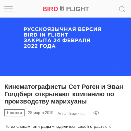
BIRD
FLIGHT
IN
Вдохновение
Почему
это
шедевр
Мир
Игра
Кинематографисты Сет Роген и Эван
Голдберг открывают компанию по
Новости
производству марихуаны
Bird
28 марта 2019
Новости
Анна Поздеева
in
Flight
По их словам, они рады «поделиться своей страстью к
Prize