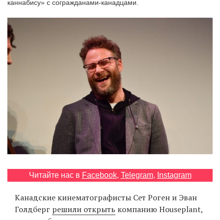
каннабису» с согражданами-канадцами.
‘21
Фотопроект
Репортаж
Партнерский
материал
О
птичке
Рекламодателям
Читайте нас в
Facebook
,
Telegram
,
Instagram
Канадские кинематографисты Сет Роген и Эван
Голдберг
решили открыть
компанию Houseplant,