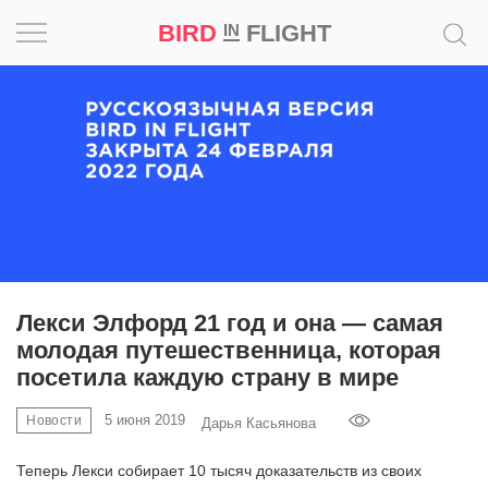
BIRD
FLIGHT
IN
Вдохновение
Почему
это
шедевр
Мир
Игра
Лекси Элфорд 21 год и она — самая
молодая путешественница, которая
Новости
посетила каждую страну в мире
Bird
5 июня 2019
Новости
Дарья Касьянова
in
Flight
Теперь Лекси собирает 10 тысяч доказательств из своих
Prize