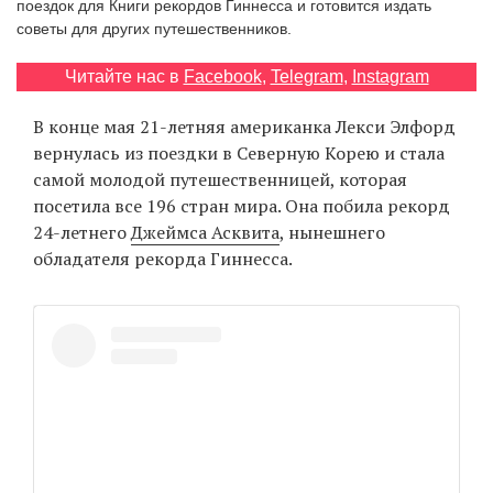
поездок для Книги рекордов Гиннесса и готовится издать
‘21
советы для других путешественников.
Фотопроект
Читайте нас в
Facebook
,
Telegram
,
Instagram
В конце мая 21-летняя американка Лекси Элфорд
Репортаж
вернулась из поездки в Северную Корею и стала
самой молодой путешественницей, которая
Партнерский
посетила все 196 стран мира. Она побила рекорд
материал
24-летнего
Джеймса Асквита
, нынешнего
обладателя рекорда Гиннесса.
О
птичке
Рекламодателям