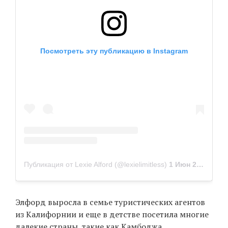
EN
UA
Посмотреть эту публикацию в Instagram
Публикация от Lexie Alford (@lexielimitless)
1 Июн 2019 в 5:27 PDT
Элфорд выросла в семье туристических агентов
из Калифорнии и еще в детстве посетила многие
далекие страны, такие как Камбоджа,