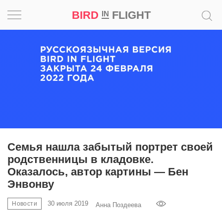
BIRD
FLIGHT
IN
Вдохновение
Почему
это
шедевр
Мир
Игра
Семья нашла забытый портрет своей
родственницы в кладовке.
Новости
Оказалось, автор картины — Бен
Энвонву
Bird
in
30 июля 2019
Новости
Анна Поздеева
Flight
Prize