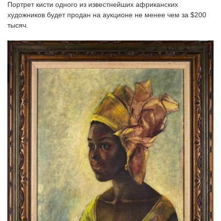
Портрет кисти одного из известнейших африканских
‘21
художников будет продан на аукционе не менее чем за $200
тысяч.
Фотопроект
Репортаж
Партнерский
материал
О
птичке
Рекламодателям