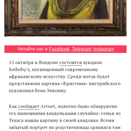
EN
UA
Читайте нас в
Facebook
,
Telegram
,
Instagram
15 октября в Лондоне
состоится
аукцион
Sotheby’s, посвященный современному
африканскому искусству. Среди лотов будет
представлена картина «Кристина» нигерийского
художника Бена Энвонву.
Как
сообщает
Artnet, полотно было обнаружено
его нынешними владельцами случайно: семья из
Техаса нашла картину в своей кладовке. Всеми
забытый портрет их родственницы хранился там