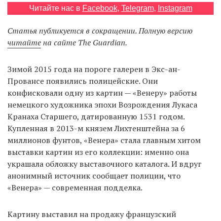
Читайте нас в
Facebook
,
Telegram
,
Instagram
Статья публикуется в сокращении. Полную версию
EN
UA
читайте
на сайте The Guardian.
Зимой 2015 года на пороге галереи в Экс-ан-
Провансе появились полицейские. Они
конфисковали одну из картин — «Венеру» работы
немецкого художника эпохи Возрождения Лукаса
Кранаха Старшего, датированную 1531 годом.
Купленная в 2013-м князем Лихтенштейна за 6
миллионов фунтов, «Венера» стала главным хитом
выставки картин из его коллекции: именно она
украшала обложку выставочного каталога. И вдруг
анонимный источник сообщает полиции, что
«Венера» — современная подделка.
Картину выставил на продажу французский