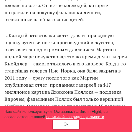
плохие новости. Он встречал людей, которые
потратили на покупку фальшивки деньги,
отложенные на образование детей.
…Каждый, кто отваживается давать правдивую
оценку аутентичности произведений искусства,
оказывается под огромным давлением. Мартин в
полной мере почувствовал это во время дела галереи
Кнойдлер — самого тяжелого в его карьере. Когда-то
старейшая галерея Нью-Йорка, она была закрыта в
2011 году — сразу после того как Мартин
опубликовал отчет: проданная галереей за $17
миллионов картина Джексона Поллока — подделка.
Впрочем, фальшивый Поллок был только вершиной
айсберга. Оказалось, что за предыдущие 15 лет через
Наш сайт использует куки. Оставаясь на Bird in Flight, вы
галерею продали более 40 картин сомнительного
соглашаетесь с нашей
политикой конфиденциальности
.
происхождения, якобы написанных ведущими
Ок
современными художниками. Впоследствии десять