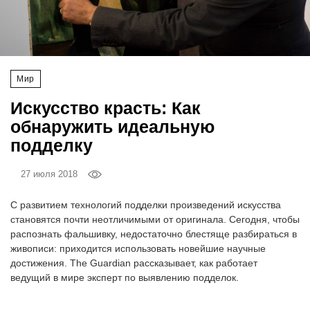
‘21
Фотопроект
Мир
Репортаж
Искусство красть: Как
Партнерский
обнаружить идеальную
материал
подделку
О
27 июля 2018
птичке
С развитием технологий подделки произведений искусства
Рекламодателям
становятся почти неотличимыми от оригинала. Сегодня, чтобы
распознать фальшивку, недостаточно блестяще разбираться в
живописи: приходится использовать новейшие научные
достижения. The Guardian рассказывает, как работает
ведущий в мире эксперт по выявлению подделок.