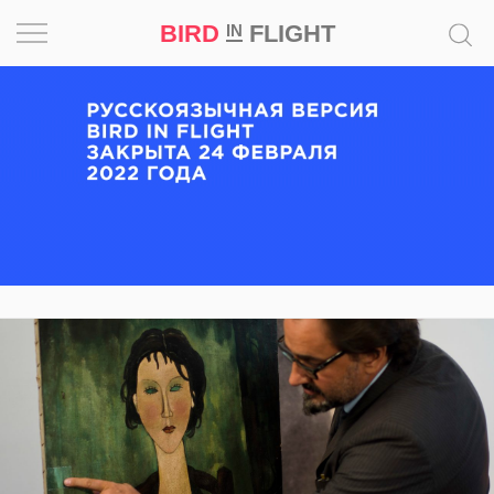
BIRD
FLIGHT
IN
Вдохновение
Почему
это
шедевр
Мир
Игра
Новости
Bird
in
Flight
Prize