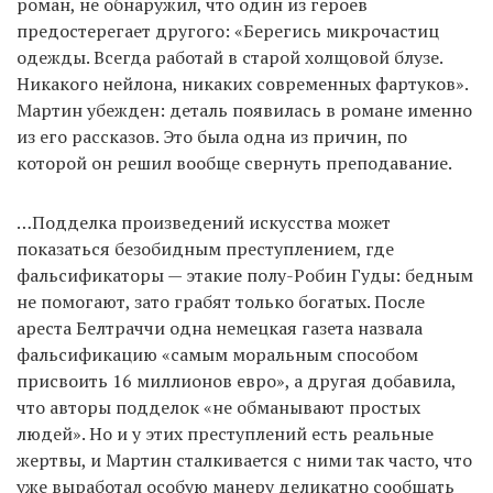
роман, не обнаружил, что один из героев
предостерегает другого: «Берегись микрочастиц
одежды. Всегда работай в старой холщовой блузе.
Никакого нейлона, никаких современных фартуков».
Мартин убежден: деталь появилась в романе именно
из его рассказов. Это была одна из причин, по
которой он решил вообще свернуть преподавание.
…Подделка произведений искусства может
показаться безобидным преступлением, где
фальсификаторы — этакие полу-Робин Гуды: бедным
не помогают, зато грабят только богатых. После
ареста Белтраччи одна немецкая газета назвала
фальсификацию «самым моральным способом
присвоить 16 миллионов евро», а другая добавила,
что авторы подделок «не обманывают простых
людей». Но и у этих преступлений есть реальные
жертвы, и Мартин сталкивается с ними так часто, что
уже выработал особую манеру деликатно сообщать