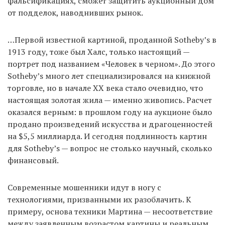
фальсификациях, сможет защитить аукционный дом
от подделок, наводнивших рынок.
…Первой известной картиной, проданной Sotheby’s в
1913 году, тоже был Халс, только настоящий —
портрет под названием «Человек в черном». До этого
Sotheby’s много лет специализировался на книжной
торговле, но в начале XX века стало очевидно, что
настоящая золотая жила — именно живопись. Расчет
оказался верным: в прошлом году на аукционе было
продано произведений искусства и драгоценностей
на $5,5 миллиарда. И сегодня подлинность картин
для Sotheby’s — вопрос не столько научный, сколько
финансовый.
Современные мошенники идут в ногу с
технологиями, призванными их разоблачить. К
примеру, основа техники Мартина — несоответствие
между заявленным возрастом картины и реальным