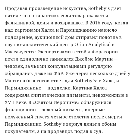
Продавая произведение искусства, Sotheby’s дает
пятилетнюю гарантию: если товар окажется
фальшивкой, деньги возвращают. В 2016 году, когда
над картинами Халса и Пармиджанино нависло
подозрение, аукционный дом отправил полотна в
научно-аналитический центр Orion Analytical в
Массачусетсе. Экспертизами в этой лаборатории
почти единолично занимался Джеймс Мартин —
человек, за чьими консультациями регулярно
обращались даже из ФБР. Уже через несколько дней у
Мартина был готов ответ для Sotheby’s: и Халс, и
Пармиджанино — подделки. Картина Халса
содержала синтетические пигменты, невозможные в
XVII веке. В «Святом Иерониме» обнаружился
фталоцианин — зеленый пигмент, впервые
полученный спустя четыре столетия после смерти
Пармиджанино. Sotheby’s вернул деньги обоим
покупателям, а на продавцов подал в суд.