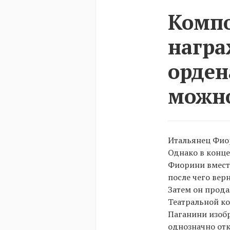
Компо
награ
орден
можно
Итальянец Фиор
Однако в конце
Фиорини вместе
после чего вер
Затем он прода
Театральной к
Паганини изобр
однозначно отк