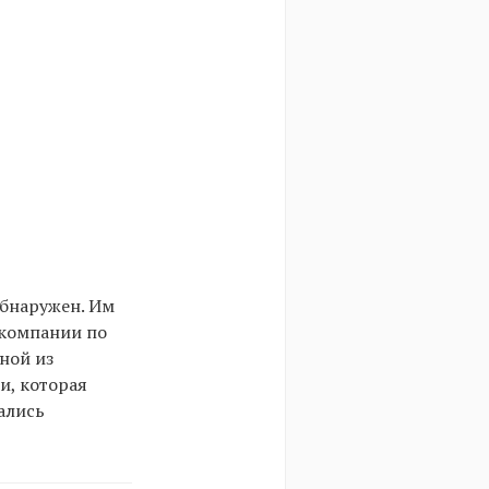
обнаружен. Им
 компании по
ной из
и, которая
ались