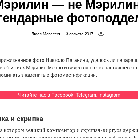
Мэрилин — не Мэрилин
гендарные фотоподде
Люся Мовсесян
3 августа 2017
прижизненное фото Никколо Паганини, удалось ли папарацц
в объятиях Мэрилин Монро и видел ли кто-то настоящего п
оминать знаменитые фотомистификации.
Читайте нас в
Facebook
,
Telegram
,
Instagram
ка и скрипка
а котором великий композитор и скрипач-виртуоз держи
в подписано как «единственная прижизненная фотографи