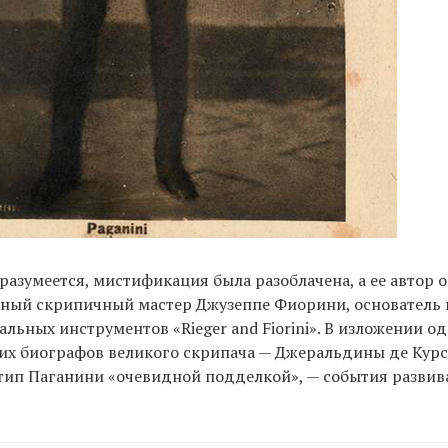
разумеется, мистификация была разоблачена, а ее автор 
стный скрипичный мастер Джузеппе Фиорини, основатель
льных инструментов «Rieger and Fiorini». В изложении од
их биографов великого скрипача — Джеральдины де Курс
тип Паганини «очевидной подделкой», — события развив