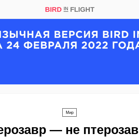
BIRD
FLIGHT
IN
кт
Репортаж
Мир
ерозавр — не птерозав