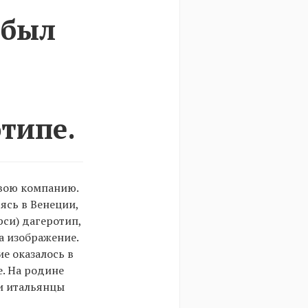
 был
отипе.
свою компанию.
ясь в Венеции,
си) дагеротип,
а изображение.
е оказалось в
. На родине
и итальянцы