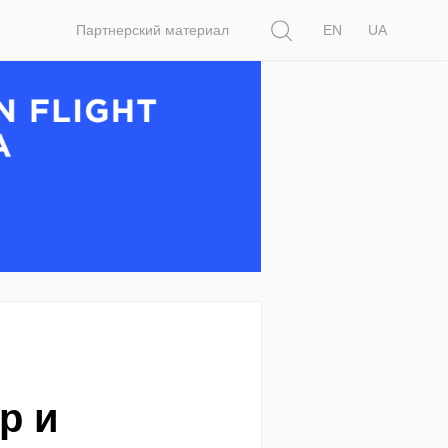
Поиск
Партнерский материал
EN
UA
р и