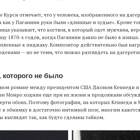
 Курси отмечает, что у человека, изображенного на даге
а как у Паганини руки были «длинные и худые». Кроме то
ица указывает, что костюм, в который одет мужчина, вер
нцу 1870-х годов, когда Паганини давно не было в живых.
епленные к пиджаку. Композитор действительно был наг
денами — но не теми, что можно разглядеть на дагероти
 которого не было
жном романе между президентом США Джоном Кеннеди и
ин Монро ходили еще при их жизни и продолжали обсужд
ерти обоих. Поэтому фотографии, на которых Кеннеди и
т в обнимку в достаточно интимной позе, многим кажетс
ы выглядят так, как будто сделаны тайком.