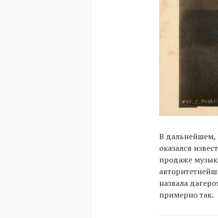
В дальнейшем, 
оказался изве
продаже музыка
авторитетнейш
назвала дагеро
примерно так.