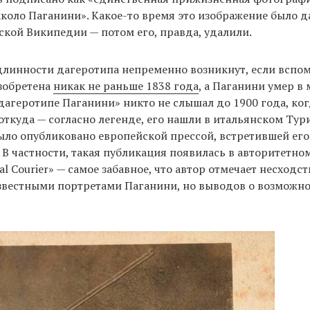
коло Паганини». Какое-то время это изображение было да
ской Википедии — потом его, правда, удалили.
линности дагеротипа непременно возникнут, если вспомн
зобретена
никак не раньше 1838 года
, а Паганини умер в 
«дагеротипе Паганини» никто не слышал до 1900 года, ког
откуда — согласно легенде, его нашли в итальянском Тур
ло опубликовано европейской прессой, встретившей его
 В частности, такая публикация появилась в авторитетн
l Courier» — самое забавное, что автор отмечает несходст
звестными портретами Паганини, но выводов о возможно