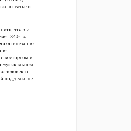
же в статье о
ить, что эта
мае 1840-го.
да он внезапно
ине.
 с восторгом и
ом музыкальном
во человека с
й подделке не