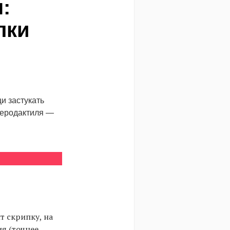
:
лки
и застукать
теродактиля —
т скрипку, на
я (точнее,