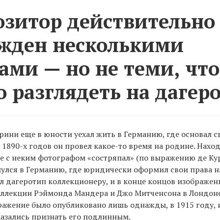
зитор действительно
жден несколькими
ами — но не теми, что
 разглядеть на дагер
ини еще в юности уехал жить в Германию, где основал 
 1890-х годов он провел какое-то время на родине. Наход
 с неким фотографом «состряпал» (по выражению де Кур
нулся в Германию, где юридически оформил свои права н
л дагеротип коллекционеру, и в конце концов изображени
оллекции Рэймонда Мандера и Джо Митченсона в Лондоне
ажение было опубликовано лишь однажды, в 1915 году, 
азались признать его подлинным.