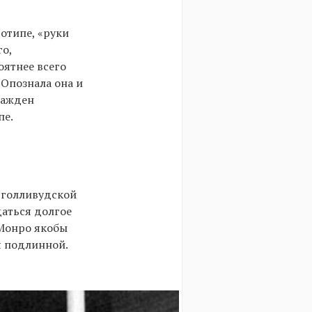
ротипе, «руки
го,
оятнее всего
 Опознала она и
ражден
пе.
 голливудской
аться долгое
 Монро якобы
я подлинной.