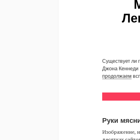
Ле
Существует ли 
Джона Кеннеди 
продолжаем
всп
Руки мясни
Изображение, н
десятках сайто