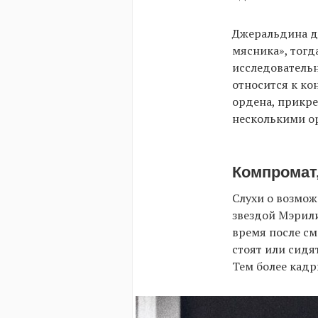
Джеральдина де
мясника», тогд
исследовательн
относится к ко
ордена, прикр
несколькими ор
Компромат,
Слухи о возмо
звездой Мэрил
время после см
стоят или сидя
Тем более кадр