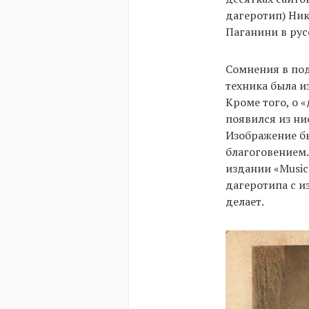
дагеротип) Ник
Паганини в рус
Сомнения в под
техника была и
Кроме того, о 
появился из ни
Изображение бы
благоговением.
издании «Musica
дагеротипа с и
делает.