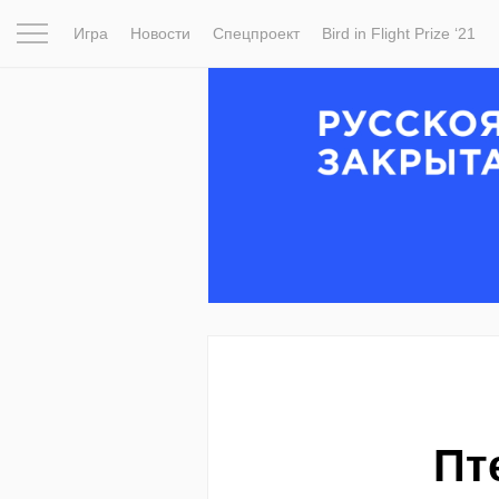
Игра
Новости
Спецпроект
Bird in Flight Prize ‘21
Вдохновение
Почему это шедевр
Мир
Фотопрое
Пт