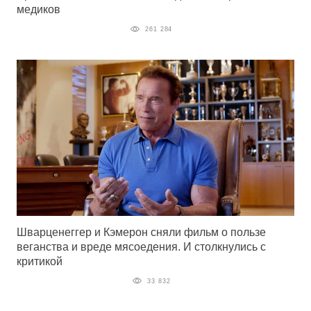
медиков
261 284
Шварценеггер и Кэмерон сняли фильм о пользе
веганства и вреде мясоедения. И столкнулись с
критикой
33 832