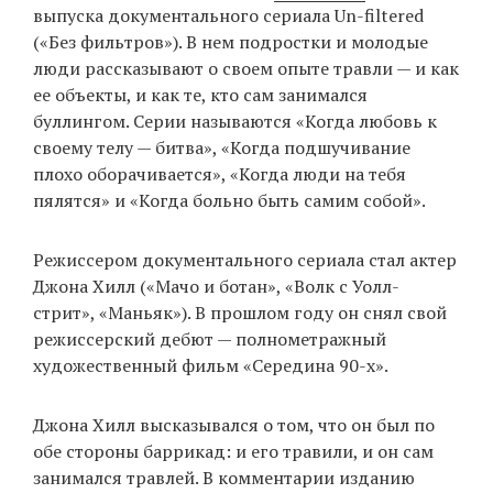
выпуска документального сериала Un-filtered
(«Без фильтров»). В нем подростки и молодые
люди рассказывают о своем опыте травли — и как
EN
UA
ее объекты, и как те, кто сам занимался
буллингом. Серии называются «Когда любовь к
своему телу — битва», «Когда подшучивание
плохо оборачивается», «Когда люди на тебя
пялятся» и «Когда больно быть самим собой».
Режиссером документального сериала стал актер
Джона Хилл («Мачо и ботан», «Волк с Уолл-
стрит», «Маньяк»). В прошлом году он снял свой
режиссерский дебют — полнометражный
художественный фильм «Середина 90-х».
Джона Хилл высказывался о том, что он был по
обе стороны баррикад: и его травили, и он сам
занимался травлей. В комментарии изданию