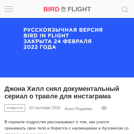
BIRD
FLIGHT
IN
Вдохновение
Почему
это
шедевр
Мир
Игра
Джона Хилл снял документальный
сериал о травле для инстаграма
Новости
19 сентября 2019
Новости
Анна Поздеева
Bird
in
В сериале подростки рассказывают о том, как учатся
Flight
принимать свое тело и борются с насмешками и буллингом со
Prize