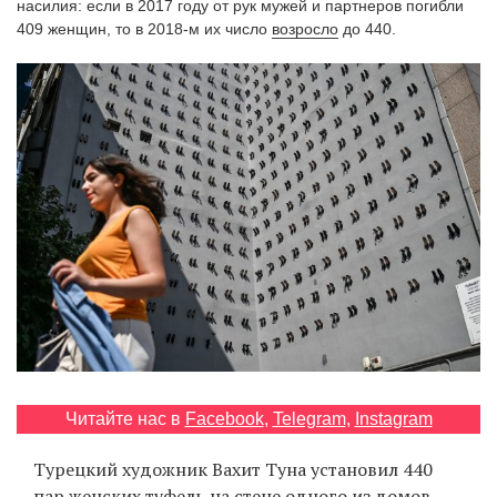
насилия: если в 2017 году от рук мужей и партнеров погибли
‘21
409 женщин, то в 2018-м их число
возросло
до 440.
Фотопроект
Репортаж
Партнерский
материал
О
птичке
Рекламодателям
Читайте нас в
Facebook
,
Telegram
,
Instagram
Турецкий художник Вахит Туна установил 440
пар женских туфель на стене одного из домов