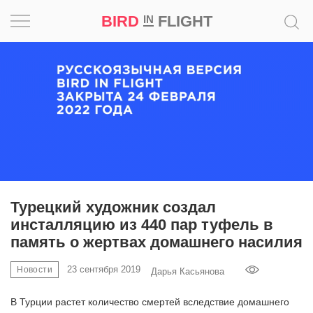
BIRD
FLIGHT
IN
Вдохновение
Почему
это
шедевр
Мир
Игра
Турецкий художник создал
инсталляцию из 440 пар туфель в
Новости
память о жертвах домашнего насилия
Bird
23 сентября 2019
Новости
Дарья Касьянова
in
Flight
В Турции растет количество смертей вследствие домашнего
Prize