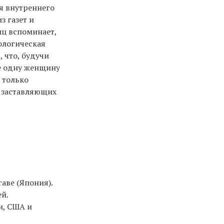
ля внутреннего
з газет и
иц вспоминает,
ологическая
, что, будучи
ще одну женщину
 только
, заставляющих
аве (Япония).
й.
и, США и