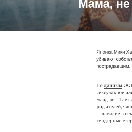
Мама, не
Японка Мики Ха
убивают собстве
пострадавшим, 
По
данным
ООН
сексуальное ил
младше 14 лет 
родителей, час
— насилие в се
гендерные стер