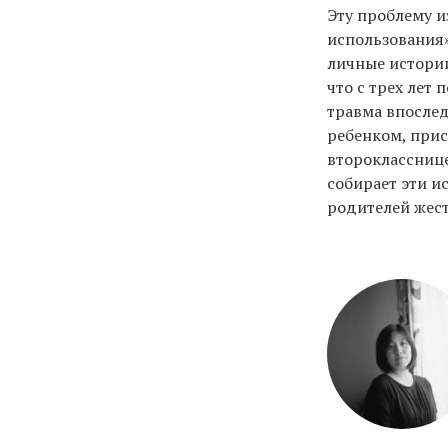
Эту проблему и
использования»
личные истории
что с трех лет
травма впослед
ребенком, прис
второкласснице
собирает эти и
родителей жес