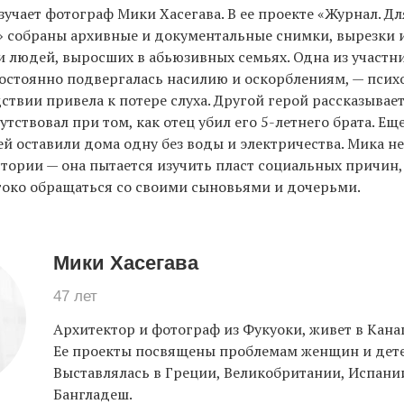
зучает фотограф Мики Хасегава. В ее проекте «Журнал. Д
 собраны архивные и документальные снимки, вырезки и
 людей, выросших в абьюзивных семьях. Одна из участн
 постоянно подвергалась насилию и оскорблениям, — псих
ствии привела к потере слуха. Другой герой рассказывает
утствовал при том, как отец убил его 5-летнего брата. Е
й оставили дома одну без воды и электричества. Мика не
стории — она пытается изучить пласт социальных причин
токо обращаться со своими сыновьями и дочерьми.
Мики Хасегава
47 лет
Архитектор и фотограф из Фукуоки, живет в Канаг
Ее проекты посвящены проблемам женщин и дете
Выставлялась в Греции, Великобритании, Испани
Бангладеш.