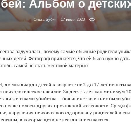
 бей: Альбом о детски
Ольга Бубич
17 июля 2020
сегава задумалась, почему самые обычные родители унижа
нных детей. Фотограф признается, что ей было нужно дать 
чтобы самой не стать жестокой матерью.
, до миллиарда детей в возрасте от 2 до 17 лет испытыв
и психологическое насилие. За десять лет
как минимум
20
стали жертвами убийства — большинство из них были уби
то после полосы других проявлений жестокости. Среди ф
мье, нарушения психического здоровья у родителей и си
еотипы, в которые дети не всегда вписываются.