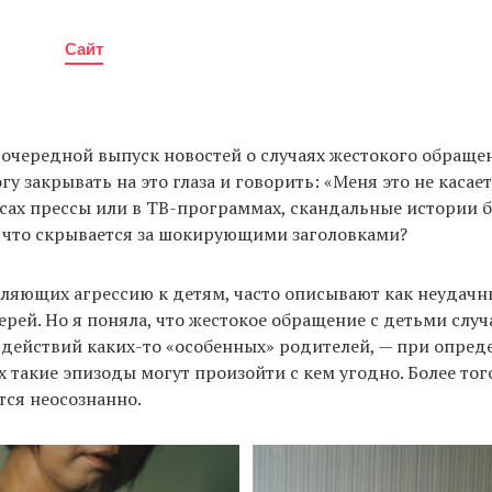
Сайт
 очередной выпуск новостей о случаях жестокого обраще
гу закрывать на это глаза и говорить: «Меня это не касае
сах прессы или в ТВ-программах, скандальные истории 
 что скрывается за шокирующими заголовками?
ляющих агрессию к детям, часто описывают как неудачн
рей. Но я поняла, что жестокое обращение с детьми слу
е действий каких-то «особенных» родителей, — при опре
х такие эпизоды могут произойти с кем угодно. Более тог
тся неосознанно.