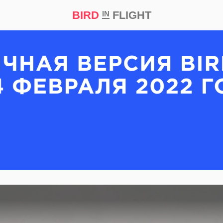
BIRD
FLIGHT
IN
кт
Репортаж