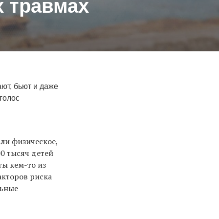
х травмах
ют, бьют и даже
голос
али физическое,
0 тысяч детей
ты кем-то из
акторов риска
льные