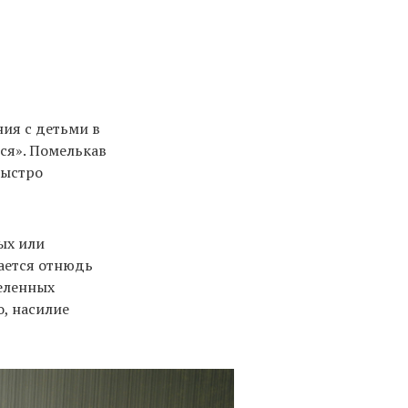
ния с детьми в
тся». Помелькав
быстро
ых или
чается отнюдь
деленных
о, насилие