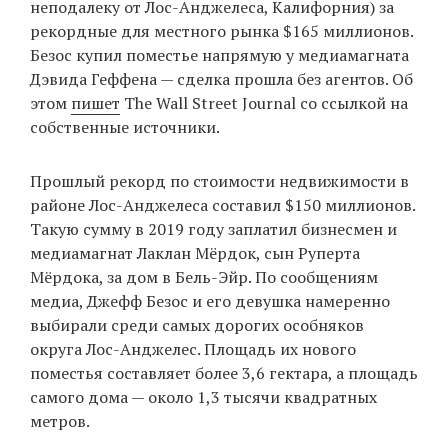
неподалеку от Лос-Анджелеса, Калифорния) за
рекордные для местного рынка $165 миллионов.
Безос купил поместье напрямую у медиамагната
EN
UA
Дэвида Геффена — сделка прошла без агентов. Об
этом
пишет
The Wall Street Journal со ссылкой на
собственные источники.
Прошлый рекорд по стоимости недвижимости в
районе Лос-Анджелеса составил $150 миллионов.
Такую сумму в 2019 году заплатил бизнесмен и
медиамагнат Лаклан Мёрдок, сын Руперта
Мёрдока, за дом в Бель-Эйр. По сообщениям
медиа, Джефф Безос и его девушка намеренно
выбирали среди самых дорогих особняков
округа Лос-Анджелес. Площадь их нового
поместья составляет более 3,6 гектара, а площадь
самого дома — около 1,3 тысячи квадратных
метров.