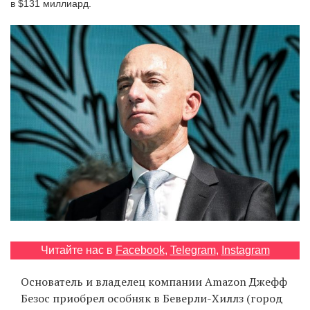
в $131 миллиард.
‘21
Фотопроект
Репортаж
Партнерский
материал
О
птичке
Рекламодателям
Читайте нас в
Facebook
,
Telegram
,
Instagram
Основатель и владелец компании Amazon Джефф
Безос приобрел особняк в Беверли-Хиллз (город