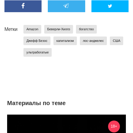
Метки
Amazon
Беверли-Хиллз
богатство
Джефф Безос
капитализм
лос-анджелес
США
ультрабогатые
Материалы по теме
18+