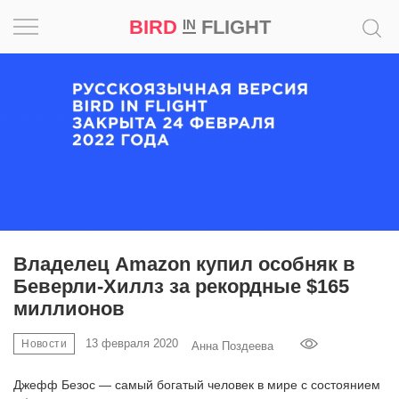
BIRD
FLIGHT
IN
Вдохновение
Почему
это
шедевр
Мир
Игра
Владелец Amazon купил особняк в
Беверли-Хиллз за рекордные $165
Новости
миллионов
Bird
13 февраля 2020
Новости
Анна Поздеева
in
Flight
Джефф Безос — самый богатый человек в мире с состоянием
Prize