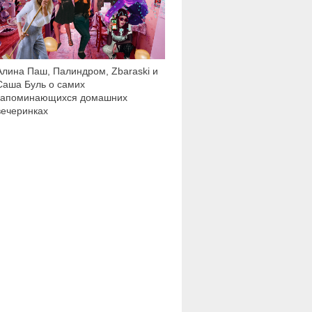
Алина Паш, Палиндром, Zbaraski и
Саша Буль о самих
запоминающихся домашних
вечеринках