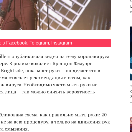
с в
Facebook
,
Telegram
,
Instagram
illers опубликовала видео на тему коронавируса
ре. В ролике вокалист Брэндон Флауэрс
Brightside, пока моет руки — он делает это в
ремя отвечает рекомендациям о том, как
онавируса. Необходимо часто мыть руки не
ься лица — так можно снизить вероятность
бликована
схема
, как правильно мыть руки: 20
не на всю процедуру, а только на движения рук
та смывания.