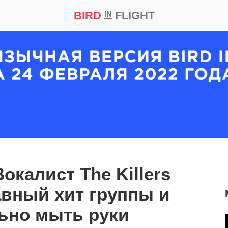
BIRD
FLIGHT
IN
кт
Репортаж
окалист The Killers
авный хит группы и
ьно мыть руки