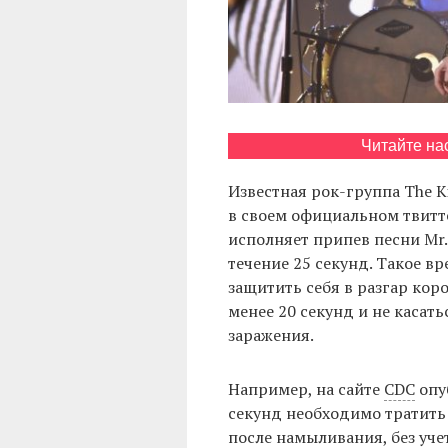
Читайте на
Известная рок-группа The K
в своем официальном твитте
исполняет припев песни Mr. 
течение 25 секунд. Такое в
защитить себя в разгар кор
менее 20 секунд и не касат
заражения.
Например, на сайте
CDC
опу
секунд необходимо тратить 
после намыливания, без уче