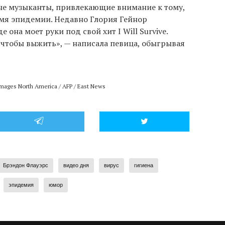
ные музыканты, привлекающие внимание к тому,
емя эпидемии. Недавно Глория Гейнор
е она моет руки под свой хит I Will Survive.
, чтобы выжить», — написала певица, обыгрывая
mages North America / AFP / East News
Брэндон Флауэрс
видео дня
вирус
гигиена
эпидемия
юмор