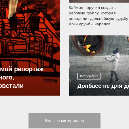
Кабмин поручил создать
рабочую группу, которая
определит дальнейшую судьбу
Арки дружбы народов
12 303
ямой репортаж
ного,
Фотопроект
овстали
Донбасс не для д
Больше материалов