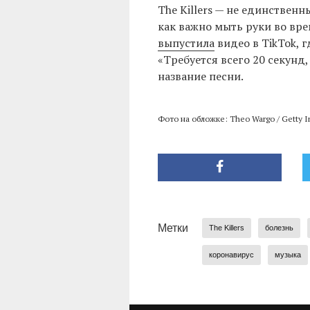
The Killers — не единствен
как важно мыть руки во вр
выпустила
видео в TikTok, гд
«Требуется всего 20 секунд
название песни.
Фото на обложке: Theo Wargo / Getty I
Метки
The Killers
болезнь
коронавирус
музыка