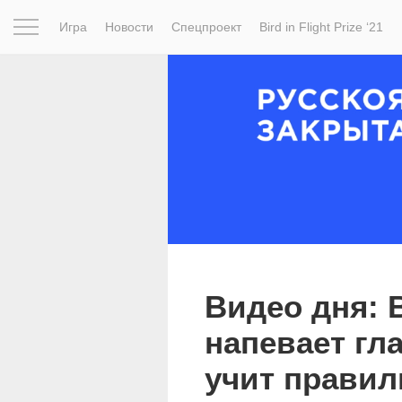
Игра
Новости
Спецпроект
Bird in Flight Prize ‘21
Вдохновение
Почему это шедевр
Мир
Фотопрое
Видео дня: В
напевает гл
учит правил